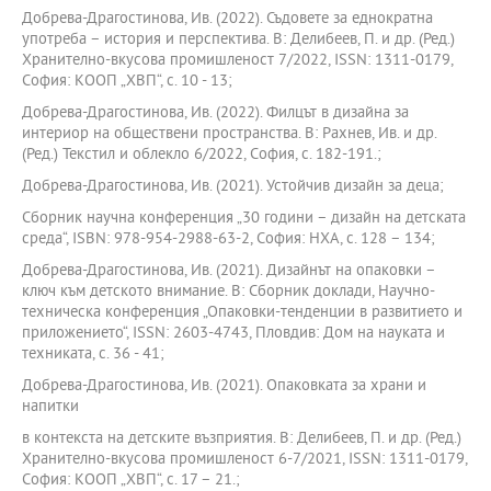
Добрева-Драгостинова, Ив. (2022). Съдовете за еднократна
употреба – история и перспектива. В: Делибеев, П. и др. (Ред.)
Хранително-вкусова промишленост 7/2022, ISSN: 1311-0179,
София: КООП „ХВП“, с. 10 - 13;
Добрева-Драгостинова, Ив. (2022). Филцът в дизайна за
интериор на обществени пространства. В: Рахнев, Ив. и др.
(Ред.) Текстил и облекло 6/2022, София, с. 182-191.;
Добрева-Драгостинова, Ив. (2021). Устойчив дизайн за деца;
Сборник научна конференция „30 години – дизайн на детската
среда“, ISВN: 978-954-2988-63-2, София: НХА, с. 128 – 134;
Добрева-Драгостинова, Ив. (2021). Дизайнът на опаковки –
ключ към детското внимание. В: Сборник доклади, Научно-
техническа конференция „Опаковки-тенденции в развитието и
приложението“, ISSN: 2603-4743, Пловдив: Дом на науката и
техниката, с. 36 - 41;
Добрева-Драгостинова, Ив. (2021). Опаковката за храни и
напитки
в контекста на детските възприятия. В: Делибеев, П. и др. (Ред.)
Хранително-вкусова промишленост 6-7/2021, ISSN: 1311-0179,
София: КООП „ХВП“, с. 17 – 21.;