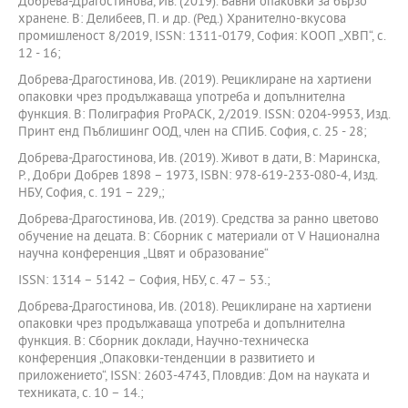
Добрева-Драгостинова, Ив. (2019). Бавни опаковки за бързо
хранене. В: Делибеев, П. и др. (Ред.) Хранително-вкусова
промишленост 8/2019, ISSN: 1311-0179, София: КООП „ХВП“, с.
12 - 16;
Добрева-Драгостинова, Ив. (2019). Рециклиране на хартиени
опаковки чрез продължаваща употреба и допълнителна
функция. В: Полиграфия ProPACK, 2/2019. ISSN: 0204-9953, Изд.
Принт енд Пъблишинг ООД, член на СПИБ. София, с. 25 - 28;
Добрева-Драгостинова, Ив. (2019). Живот в дати, В: Маринска,
Р., Добри Добрев 1898 – 1973, ISBN: 978-619-233-080-4, Изд.
НБУ, София, с. 191 – 229,;
Добрева-Драгостинова, Ив. (2019). Средства за ранно цветово
обучение на децата. В: Сборник с материали от V Национална
научна конференция „Цвят и образование“
ISSN: 1314 – 5142 – София, НБУ, с. 47 – 53.;
Добрева-Драгостинова, Ив. (2018). Рециклиране на хартиени
опаковки чрез продължаваща употреба и допълнителна
функция. В: Сборник доклади, Научно-техническа
конференция „Опаковки-тенденции в развитието и
приложението“, ISSN: 2603-4743, Пловдив: Дом на науката и
техниката, с. 10 – 14.;