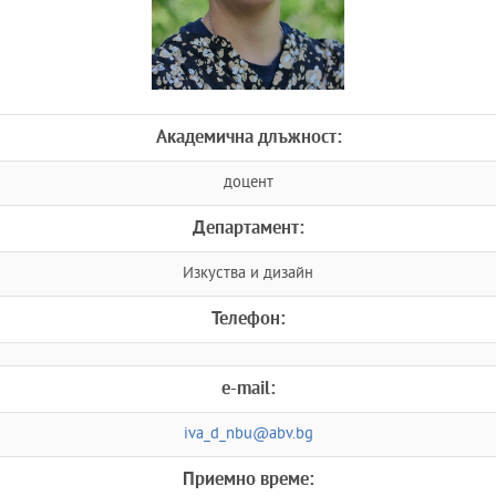
Академична длъжност:
доцент
Департамент:
Изкуства и дизайн
Телефон:
e-mail:
iva_d_nbu@abv.bg
Приемно време: