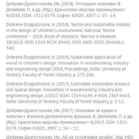
Добрева-Драгостинова, Ив. (2018). Отгледани опаковки. В:
Делибеев, П. и др. (Ред.) Хранително-вкусова промишленост
9/2018, ISSN: 1311-0179, София: КООП „ХВП“, с. 13 - 14;
Dobreva-Dragostinova, Iv. (2018). Textile and sustainable models
in the design of children`s environment. National Textile
conference – 2018, Book of abstracts. Текстил и облекло
10/2018, ISSN 1310-912X (Print), ISSN 2603-302X (Online), с.
340;
Dobreva-Dragostinova, Iv. (2018). Sustainable application of
wood in children`s design. Innovation in woodworking industry
and engineering design 2018, Proceedings, Sofia: University of
forestry, Faculty of forest industry, p. 275-286;
Dobreva-Dragostinova, Iv. (2017). Cultivated sustainable product
and spatial design. Innovation in woodworking industry and
engineering design 2/2017, ISSN: 1314-6149, e-ISSN 2367-6663,
Sofia: University of forestry, Faculty of forest industry, p. 5-12;
Добрева-Драгостинова, Ив. (2017). Опаковки за храни и
напитки с вложена допълнителна функция. В: Делибеев, П. и др.
(Ред.) Хранително-вкусова промишленост 8/2017, ISSN: 1311-
0179, София: КООП „ХВП“, с. 14 – 17.;
Добрева-Драгостинова, Ив. „АБ на устойчивия дизайн“, Изд. НБУ,