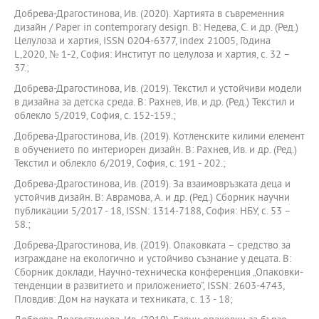
Добрева-Драгостинова, Ив. (2020). Хартията в съвременния
дизайн / Paper in contemporary design. В: Недева, С. и др. (Ред.)
Целулоза и хартия, ISSN 0204-6377, index 21005, Година
L,2020, № 1-2, София: Институт по целулоза и хартия, с. 32 –
37.;
Добрева-Драгостинова, Ив. (2019). Текстил и устойчиви модели
в дизайна за детска среда. В: Рахнев, Ив. и др. (Ред.) Текстил и
облекло 5/2019, София, с. 152-159.;
Добрева-Драгостинова, Ив. (2019). Котленските килими елемент
в обучението по интериорен дизайн. В: Рахнев, Ив. и др. (Ред.)
Текстил и облекло 6/2019, София, с. 191 - 202.;
Добрева-Драгостинова, Ив. (2019). За взаимовръзката деца и
устойчив дизайн. В: Аврамова, А. и др. (Ред.) Сборник научни
публикации 5/2017 - 18, ISSN: 1314-7188, София: НБУ, с. 53 –
58.;
Добрева-Драгостинова, Ив. (2019). Опаковката – средство за
изграждане на екологично и устойчиво съзнание у децата. В:
Сборник доклади, Научно-техническа конференция „Опаковки-
тенденции в развитието и приложението“, ISSN: 2603-4743,
Пловдив: Дом на науката и техниката, с. 13 - 18;