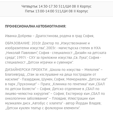
Четвъртък 14:30-17:30 511/ЦИ 08 II Корпус
Петък 13:00-14:00 511/ЦИ 08 II Корпус
ПРОФЕСИОНАЛНА АВТОБИОГРАФИЯ:
Иванка Добрева – Драгостинова, родена в град София,
ОБРАЗОВАНИЕ: 2010г. Доктор по „Изкуствознание и
изобразителни изкуства”, 2003г. - магистърска степен в НХА
„Николай Павлович”, София - специалност „Дизайн на детската
среда”, 1997г. - СХУ за приложни изкуства „Св. Лука”, София -
специалност „Детски играчки и сувенири”.
ДИЗАЙНЕРСКИ ПРОЕКТИ: „Школа по изкуства – Мелопея” –
Благоевград; „Стаи за изслушване на деца пострадали от
насилие” - Пазарджик, Шумен, София; Мемориален „Детски кът”
в парк „Прухонице” – Прага; „Клиника по генетика” към „СБАЛ
по детски болести” – София; Детско отделение в „СБАЛ по
лицево-челюстна хирургия” – София; Екстериор към „СБАЛ по
онкологични заболявания” – Пловдив; Илюстрации към
музикален диск „Автобус с хлапета” - автор Йордан Владев;
„Детски куклен театър с фолклорни елементи”.