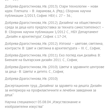
Добрева-Драгостинова, Ив. (2013). Стари технологии – нови
идеи. Плетката. – В: Аврамова, А. (Ред.). Сборник научни
публикации 2/2013, София: НБУ, с. 27 – 36.;
Добрева-Драгостинова, Ив. (2012). Дизайнът на обществената
среда за деца като предпоставка за тяхната самостоятелност. –
В: Сборник научни публикации 1/2012 С., НБУ Департамент
„Дизайн и архитектура”, София: с.17-24;
Добрева-Драгостинова, Ив. (2012). Изтокът – цветове, светлина,
контрасти. В: Цвят и светлина в архитектурата – ІІІ. С., София;
Добрева-Драгостинова, Ив. (2011). Еко поглед към дизайна. В:
Биенале на българския дизайн 2011. С., София;
Добрева-Драгостинова, Ив. (2010). Цветът в здравните центрове
за деца - В: Цветът и детето. С., София;
Добрева-Драгостинова, Ив. (2010)
Дисертационен труд „Дизайнът за здравето на децата. Дизайн
за интериора на профилактичните и лечебни заведения за
деца.“
Научна специалност 05.08.04 „Изкуствознание и
изобразителни изкуства“