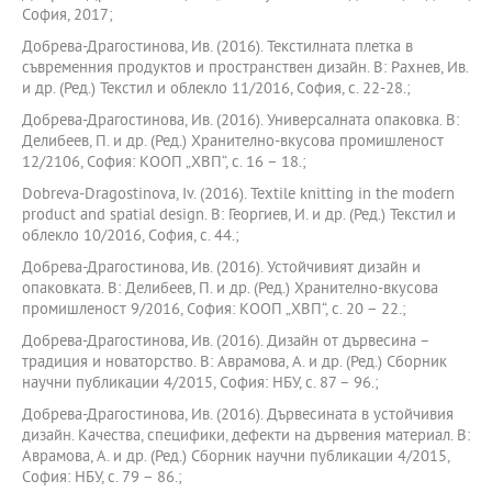
София, 2017;
Добрева-Драгостинова, Ив. (2016). Текстилната плетка в
съвременния продуктов и пространствен дизайн. В: Рахнев, Ив.
и др. (Ред.) Текстил и облекло 11/2016, София, с. 22-28.;
Добрева-Драгостинова, Ив. (2016). Универсалната опаковка. В:
Делибеев, П. и др. (Ред.) Хранително-вкусова промишленост
12/2106, София: КООП „ХВП“, с. 16 – 18.;
Dobreva-Dragostinova, Iv. (2016). Textile knitting in the modern
product and spatial design. В: Георгиев, И. и др. (Ред.) Текстил и
облекло 10/2016, София, с. 44.;
Добрева-Драгостинова, Ив. (2016). Устойчивият дизайн и
опаковката. В: Делибеев, П. и др. (Ред.) Хранително-вкусова
промишленост 9/2016, София: КООП „ХВП“, с. 20 – 22.;
Добрева-Драгостинова, Ив. (2016). Дизайн от дървесина –
традиция и новаторство. В: Аврамова, А. и др. (Ред.) Сборник
научни публикации 4/2015, София: НБУ, с. 87 – 96.;
Добрева-Драгостинова, Ив. (2016). Дървесината в устойчивия
дизайн. Качества, специфики, дефекти на дървения материал. В:
Аврамова, А. и др. (Ред.) Сборник научни публикации 4/2015,
София: НБУ, с. 79 – 86.;