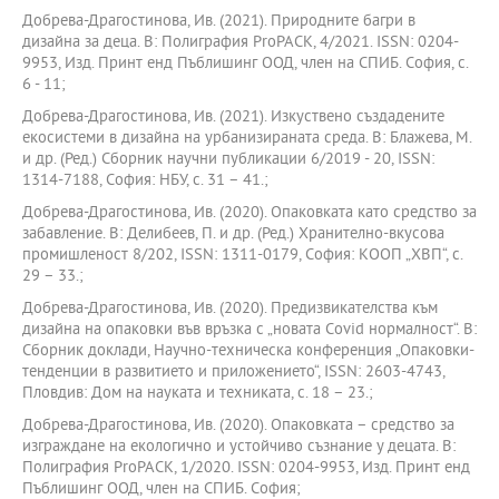
Добрева-Драгостинова, Ив. (2021). Природните багри в
дизайна за деца. В: Полиграфия ProPACK, 4/2021. ISSN: 0204-
9953, Изд. Принт енд Пъблишинг ООД, член на СПИБ. София, с.
6 - 11;
Добрева-Драгостинова, Ив. (2021). Изкуствено създадените
екосистеми в дизайна на урбанизираната среда. В: Блажева, М.
и др. (Ред.) Сборник научни публикации 6/2019 - 20, ISSN:
1314-7188, София: НБУ, с. 31 – 41.;
Добрева-Драгостинова, Ив. (2020). Опаковката като средство за
забавление. В: Делибеев, П. и др. (Ред.) Хранително-вкусова
промишленост 8/202, ISSN: 1311-0179, София: КООП „ХВП“, с.
29 – 33.;
Добрева-Драгостинова, Ив. (2020). Предизвикателства към
дизайна на опаковки във връзка с „новата Сovid нормалност“. В:
Сборник доклади, Научно-техническа конференция „Опаковки-
тенденции в развитието и приложението“, ISSN: 2603-4743,
Пловдив: Дом на науката и техниката, с. 18 – 23.;
Добрева-Драгостинова, Ив. (2020). Опаковката – средство за
изграждане на екологично и устойчиво съзнание у децата. В:
Полиграфия ProPACK, 1/2020. ISSN: 0204-9953, Изд. Принт енд
Пъблишинг ООД, член на СПИБ. София;