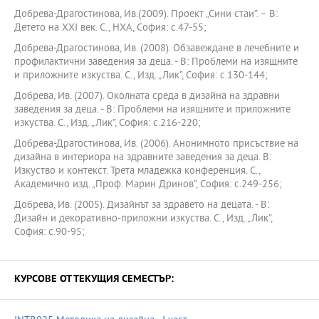
Добрева-Драгостинова, Ив.(2009). Проект „Сини стаи”. – В:
Детето на ХХІ век. С., НХА, София: с.47-55;
Добрева-Драгостинова, Ив. (2008). Обзавеждане в лечебните и
профилактични заведения за деца. - В: Проблеми на изящните
и приложните изкуства. С., Изд. „Лик”, София: с.130-144;
Добрева, Ив. (2007). Околната среда в дизайна на здравни
заведения за деца. - В: Проблеми на изящните и приложните
изкуства. С., Изд. „Лик”, София: с.216-220;
Добрева-Драгостинова, Ив. (2006). Анонимното присъствие на
дизайна в интериора на здравните заведения за деца. В:
Изкуство и контекст. Трета младежка конференция. С.,
Академично изд. „Проф. Марин Дринов”, София: с.249-256;
Добрева, Ив. (2005). Дизайнът за здравето на децата. - В:
Дизайн и декоративно-приложни изкуства. С., Изд. „Лик”,
София: с.90-95;
КУРСОВЕ ОТ ТЕКУЩИЯ СЕМЕСТЪР: