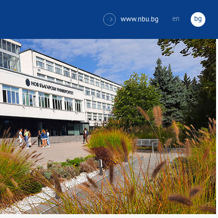
en
bg
www.nbu.bg
