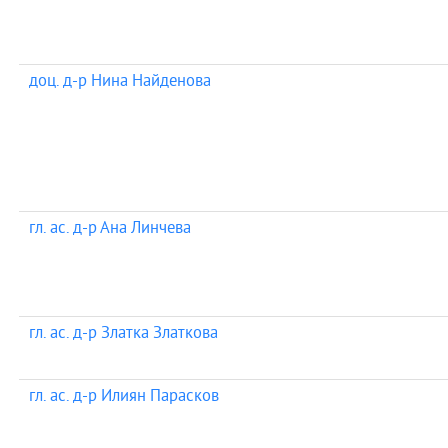
доц. д-р Нина Найденова
гл. ас. д-р Ана Линчева
гл. ас. д-р Златка Златкова
гл. ас. д-р Илиян Парасков