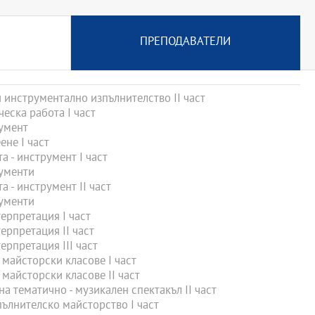
ПРЕПОДАВАТЕЛИ
инструментално изпълнителство II част
еска работа І част
умент
не I част
 - инструмент I част
ументи
 - инструмент ІІ част
ументи
рпретация I част
рпретация II част
рпретация III част
майсторски класове I част
майсторски класове II част
 тематично - музикален спектакъл II част
ълнителско майсторство I част