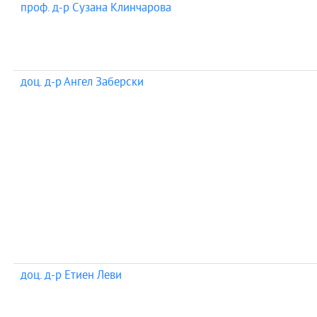
проф. д-р Сузана Клинчарова
доц. д-р Ангел Заберски
доц. д-р Етиен Леви