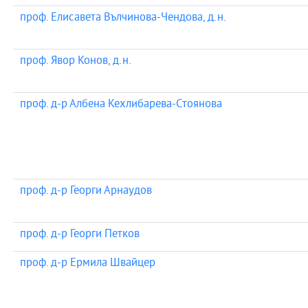
проф. Елисавета Вълчинова-Чендова, д.н.
проф. Явор Конов, д.н.
проф. д-р Албена Кехлибарева-Стоянова
проф. д-р Георги Арнаудов
проф. д-р Георги Петков
проф. д-р Ермила Швайцер