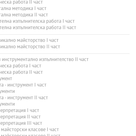
еска работа ІІ част
лна методика I част
лна методика II част
лна изпълнителска работа І част
лна изпълнителска работа ІІ част
икално майсторство I част
икално майсторство II част
инструментално изпълнителство II част
еска работа І част
еска работа ІІ част
умент
 - инструмент I част
ументи
 - инструмент ІІ част
ументи
рпретация I част
рпретация II част
рпретация III част
майсторски класове I част