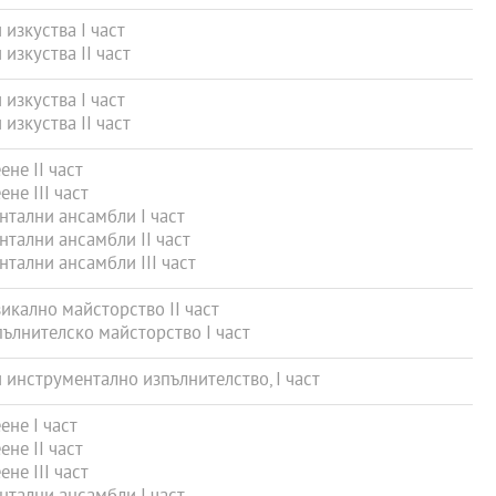
изкуства I част
зкуства II част
изкуства I част
зкуства II част
не ІІ част
не ІІІ част
тални ансамбли I част
тални ансамбли II част
тални ансамбли III част
икално майсторство II част
ълнителско майсторство I част
инструментално изпълнителство, I част
не I част
не ІІ част
не ІІІ част