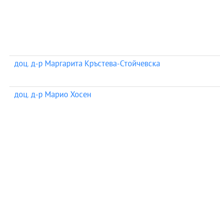
доц. д-р Маргарита Кръстева-Стойчевска
доц. д-р Марио Хосен