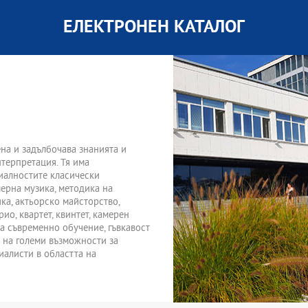
ЕЛЕКТРОНЕН КАТАЛОГ
на и задълбочава знанията и
нтерпретация. Тя има
иалностите класически
мерна музика, методика на
ка, актьорско майсторство,
ио, квартет, квинтет, камерен
а съвременно обучение, гъвкавост
 на големи възможности за
иалисти в областта на