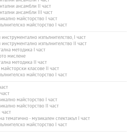
тални ансамбли I част
тални ансамбли II част
тални ансамбли III част
икално майсторство I част
ълнителско майсторство I част
инструментално изпълнителство, I част
инструментално изпълнителство II част
лна методика I част
ото мислене
лна методика II част
майсторски класове II част
ълнителско майсторство I част
част
 част
икално майсторство I част
икално майсторство II част
 част
а тематично - музикален спектакъл I част
ълнителско майсторство I част