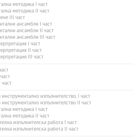
лна методика I част
лна методика II част
не ІІІ част
тални ансамбли I част
тални ансамбли II част
тални ансамбли III част
рпретация I част
рпретация II част
рпретация III част
част
 част
 част
инструментално изпълнителство, I част
инструментално изпълнителство II част
лна методика I част
лна методика II част
лна изпълнителска работа І част
лна изпълнителска работа ІІ част