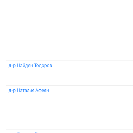
д-р Найден Тодоров
д-р Наталия Афеян