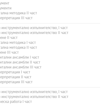
умент
ументи
лна методика II част
рпретация III част
инструментално изпълнителство, I част
инструментално изпълнителство II част
не ІІ част
лна методика I част
лна методика II част
не ІІІ част
тални ансамбли I част
тални ансамбли II част
тални ансамбли III част
рпретация I част
рпретация II част
рпретация III част
инструментално изпълнителство, I част
инструментално изпълнителство II част
еска работа І част