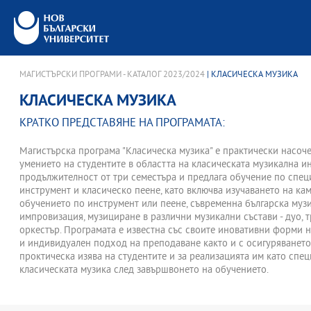
МАГИСТЪРСКИ ПРОГРАМИ - КАТАЛОГ 2023/2024
| КЛАСИЧЕСКА МУЗИКА
КЛАСИЧЕСКА МУЗИКА
КРАТКО ПРЕДСТАВЯНЕ НА ПРОГРАМАТА:
Магистърска програма "Класическа музика" е практически насоче
умението на студентите в областта на класическата музикална и
продължителност от три семестъра и предлага обучение по спец
инструмент и класическо пеене, като включва изучаването на ка
обучението по инструмент или пеене, съвременна българска музи
импровизация, музициране в различни музикални състави - дуо, тр
оркестър. Програмата е известна със своите иновативни форми н
и индивидуален подход на преподаване както и с осигуряването
проктическа изява на студентите и за реализацията им като спец
класическата музика след завършвонeто на обучението.