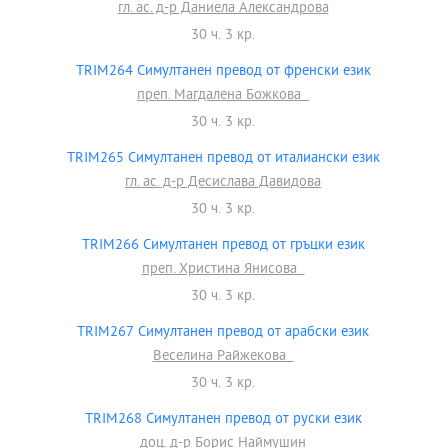
гл. ас. д-р Даниела Александрова
30 ч. 3 кр.
TRIM264 Симултанен превод от френски език
преп. Магдалена Божкова
30 ч. 3 кр.
TRIM265 Симултанен превод от италиански език
гл. ас. д-р Десислава Давидова
30 ч. 3 кр.
TRIM266 Симултанен превод от гръцки език
преп. Христина Янисова
30 ч. 3 кр.
TRIM267 Симултанен превод от арабски език
Веселина Райжекова
30 ч. 3 кр.
TRIM268 Симултанен превод от руски език
доц. д-р Борис Наймушин