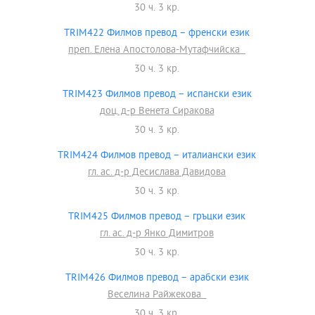
30 ч. 3 кр.
TRIM422 Филмов превод – френски език
преп. Елена Апостолова-Мутафчийска
30 ч. 3 кр.
TRIM423 Филмов превод – испански език
доц. д-р Венета Сиракова
30 ч. 3 кр.
TRIM424 Филмов превод – италиански език
гл. ас. д-р Десислава Давидова
30 ч. 3 кр.
TRIM425 Филмов превод – гръцки език
гл. ас. д-р Янко Димитров
30 ч. 3 кр.
TRIM426 Филмов превод – арабски език
Веселина Райжекова
30 ч. 3 кр.