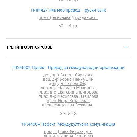
TRIM427 Филмов превод – руски език
преп. Десислава Дуриданова
30 ч. 3 кр.
ТРЕНИНГОВИ КУРСОВЕ
TRSM002 Проект: Превод за международни организации
доц. д-р Венета Сиракова
доц. д-р Борис Наймушин
доц. д-р Татяна Фед
доц. д-р Мариана Малинова
гл. ас. д-р Екатерина Григорова
гл. ас. д-р Десислава Давидова
преп. Нора Кръстева
преп. Магдалена Божкова
6 ч. 3 кр.
TRSM004 Проект: Междукултурна комуникация
проф. Дияна Янкова, д.н.
доц. д-р Ирина Георгиева