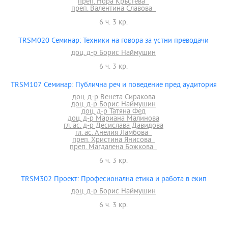
преп. Нора Кръстева
преп. Валентина Славова
6 ч. 3 кр.
TRSM020 Семинар: Техники на говора за устни преводачи
доц. д-р Борис Наймушин
6 ч. 3 кр.
TRSM107 Семинар: Публична реч и поведение пред аудитория
доц. д-р Венета Сиракова
доц. д-р Борис Наймушин
доц. д-р Татяна Фед
доц. д-р Мариана Малинова
гл. ас. д-р Десислава Давидова
гл. ас. Анелия Ламбова
преп. Христина Янисова
преп. Магдалена Божкова
6 ч. 3 кр.
TRSM302 Проект: Професионална етика и работа в екип
доц. д-р Борис Наймушин
6 ч. 3 кр.