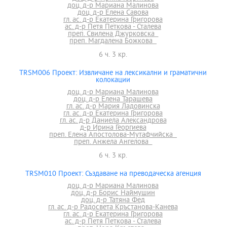
доц. д-р Мариана Малинова
доц. д-р Елена Савова
гл. ас. д-р Екатерина Григорова
ас. д-р Петя Петкова - Сталева
преп. Свилена Джурковска
преп. Магдалена Божкова
6 ч. 3 кр.
TRSM006 Проект: Извличане на лексикални и граматични
колокации
доц. д-р Мариана Малинова
доц. д-р Елена Тарашева
гл. ас. д-р Мария Ладовинска
гл. ас. д-р Екатерина Григорова
гл. ас. д-р Даниела Александрова
д-р Ирина Георгиева
преп. Елена Апостолова-Мутафчийска
преп. Анжела Ангелова
6 ч. 3 кр.
TRSM010 Проект: Създаване на преводаческа агенция
доц. д-р Мариана Малинова
доц. д-р Борис Наймушин
доц. д-р Татяна Фед
гл. ас. д-р Радосвета Кръстанова-Канева
гл. ас. д-р Екатерина Григорова
ас. д-р Петя Петкова - Сталева