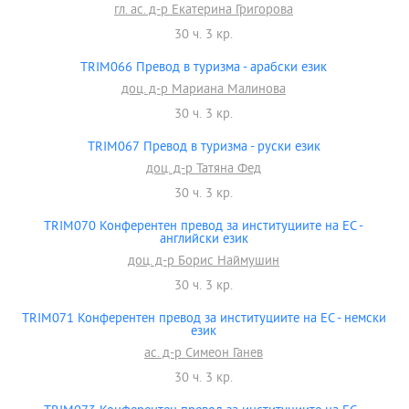
гл. ас. д-р Екатерина Григорова
30 ч. 3 кр.
TRIM066 Превод в туризма - арабски език
доц. д-р Мариана Малинова
30 ч. 3 кр.
TRIM067 Превод в туризма - руски език
доц. д-р Татяна Фед
30 ч. 3 кр.
TRIM070 Конферентен превод за институциите на ЕС -
английски език
доц. д-р Борис Наймушин
30 ч. 3 кр.
TRIM071 Конферентен превод за институциите на ЕС - немски
език
ас. д-р Симеон Ганев
30 ч. 3 кр.