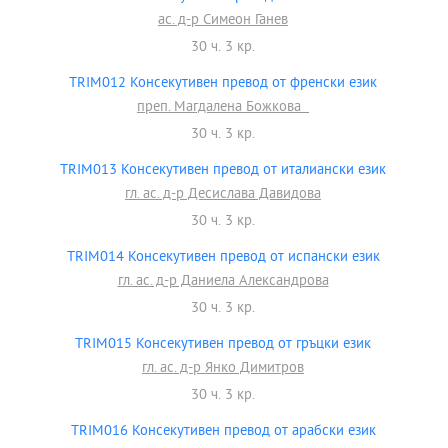
ас. д-р Симеон Ганев
30 ч. 3 кр.
TRIM012 Консекутивен превод от френски език
преп. Магдалена Божкова
30 ч. 3 кр.
TRIM013 Консекутивен превод от италиански език
гл. ас. д-р Десислава Давидова
30 ч. 3 кр.
TRIM014 Консекутивен превод от испански език
гл. ас. д-р Даниела Александрова
30 ч. 3 кр.
TRIM015 Консекутивен превод от гръцки език
гл. ас. д-р Янко Димитров
30 ч. 3 кр.
TRIM016 Консекутивен превод от арабски език