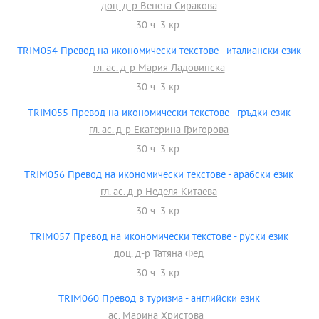
доц. д-р Венета Сиракова
30 ч. 3 кр.
TRIM054 Превод на икономически текстове - италиански език
гл. ас. д-р Мария Ладовинска
30 ч. 3 кр.
TRIM055 Превод на икономически текстове - гръдки език
гл. ас. д-р Екатерина Григорова
30 ч. 3 кр.
TRIM056 Превод на икономически текстове - арабски език
гл. ас. д-р Неделя Китаева
30 ч. 3 кр.
TRIM057 Превод на икономически текстове - руски език
доц. д-р Татяна Фед
30 ч. 3 кр.
TRIM060 Превод в туризма - английски език
ас. Марина Христова