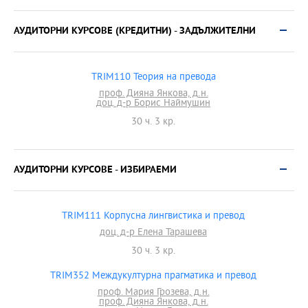
АУДИТОРНИ КУРСОВЕ (КРЕДИТНИ) - ЗАДЪЛЖИТЕЛНИ
TRIM110 Теория на превода
проф. Дияна Янкова, д.н.
доц. д-р Борис Наймушин
30 ч. 3 кр.
АУДИТОРНИ КУРСОВЕ - ИЗБИРАEМИ
TRIM111 Корпусна лингвистика и превод
доц. д-р Елена Тарашева
30 ч. 3 кр.
TRIM352 Междукултурна прагматика и превод
проф. Мария Грозева, д.н.
проф. Дияна Янкова, д.н.