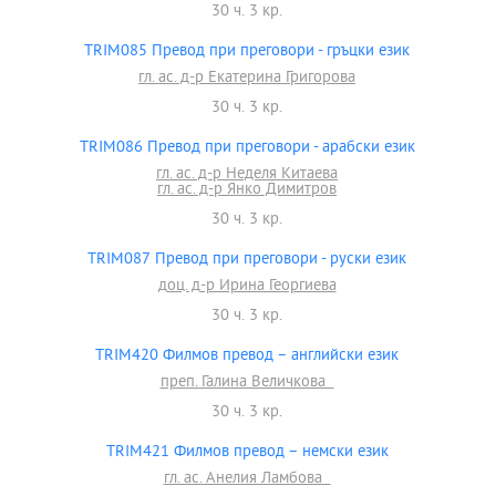
30 ч. 3 кр.
TRIM085 Превод при преговори - гръцки език
гл. ас. д-р Екатерина Григорова
30 ч. 3 кр.
TRIM086 Превод при преговори - арабски език
гл. ас. д-р Неделя Китаева
гл. ас. д-р Янко Димитров
30 ч. 3 кр.
TRIM087 Превод при преговори - руски език
доц. д-р Ирина Георгиева
30 ч. 3 кр.
TRIM420 Филмов превод – английски език
преп. Галина Величкова
30 ч. 3 кр.
TRIM421 Филмов превод – немски език
гл. ас. Анелия Ламбова