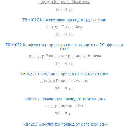
доц. д-р Мариана Малинова
30 ч. 3 кр.
TRIM017 Консекутивен превод от руски език
доц. д-р Татяна Фед
30 ч. 3 кр.
TRIM072 Конферентен превод за институциите на ЕС - френски
език
гл. ас. д-р Радосвета Кръстанова-Канева
30 ч. 3 кр.
TRIM261 Симултанен превод от английски език
доц. д-р Борис Наймушин
30 ч. 3 кр.
TRIM262 Симултанен превод от немски език
ас. д-р Симеон Ганев
30 ч. 3 кр.
TRIM263 Симултанен превод от испански език