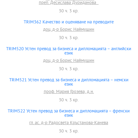
преп. Десислава Дуриданова
30 ч. 3 кр.
TRIM362 Качество и оценяване на преводите
доц. д-р Борис Наймушин
30 ч. 3 кр.
TRIM520 Устен превод за бизнеса и дипломацията – английски
език
доц. д-р Борис Наймушин
30 ч. 3 кр.
TRIM521 Устен превод за бизнеса и дипломацията – немски
език
проф. Мария Грозева, д.н.
30 ч. 3 кр.
TRIM522 Устен превод за бизнеса и дипломацията – френски
език
гл. ас. д-р Радосвета Кръстанова-Канева
30 ч. 3 кр.