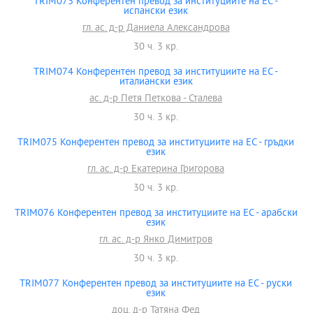
TRIM073 Конферентен превод за институциите на ЕС -
испански език
гл. ас. д-р Даниела Александрова
30 ч. 3 кр.
TRIM074 Конферентен превод за институциите на ЕС -
италиански език
ас. д-р Петя Петкова - Сталева
30 ч. 3 кр.
TRIM075 Конферентен превод за институциите на ЕС - гръдки
език
гл. ас. д-р Екатерина Григорова
30 ч. 3 кр.
TRIM076 Конферентен превод за институциите на ЕС - арабски
език
гл. ас. д-р Янко Димитров
30 ч. 3 кр.
TRIM077 Конферентен превод за институциите на ЕС - руски
език
доц. д-р Татяна Фед