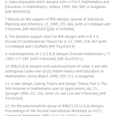
6. Indecomposable block designs with v=7, k=3, Mathematics and
Education in Mathematics, Albena, 1989, 386-389, in bulgarian.
[MR 90f:05018]
7. Results on the support of BIB designs, Journal of Statistical
Planning and Inference, 22, 1989, 295-306. (with A.S.Hedayat and
V.Tonchev. [MR 90d:05037][ZBl 674.05006]
8. The possible support sizes for BIB designs with v=8, k 4,
Journal of Combinatorial Theory Ser. A, 51, 1989, 258-267. (with
A.S.Hedayat and J.Stufken) [MR 91g:05014]
9. Automorphisms of 2-(22,8,4) designs, Discrete Mathematics, 77,
1989, 177-189. (with V.Tonchev) [MR 91a:05011]
10. BIB(22,8,4) designs with automorphisms of order 2 and self-
orthogonal codes over GF(3), Mathe¬matics and Education in
Mathematics, Sunny Beach, 1990, 109-111, in bulgarian.
11. A new design, Coding Theory and Design Theory, Part II, The
IMA Volumes in Mathematics and Its Applications, Vol. 21,
Springer 1990, 251-256. (with J.H. van Lint and V.Tonchev) [MR
91f:05018]
12. On the automorphism group of BIB(22,33,12,8,4) designs,
Proceedings of the Second International Workshop on ACCT,