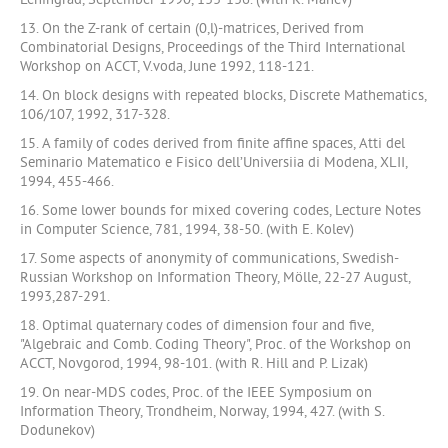
Leningrad, September 1990, 133-136. (with K. Manev)
13. On the Z-rank of certain (0,l)-matrices, Derived from
Combinatorial Designs, Proceedings of the Third International
Workshop on ACCT, V.voda, June 1992, 118-121.
14. On block designs with repeated blocks, Discrete Mathematics,
106/107, 1992, 317-328.
15. A family of codes derived from finite affine spaces, Atti del
Seminario Matematico e Fisico dell’Universiia di Modena, XLII,
1994, 455-466.
16. Some lower bounds for mixed covering codes, Lecture Notes
in Computer Science, 781, 1994, 38-50. (with E. Kolev)
17. Some aspects of anonymity of communications, Swedish-
Russian Workshop on Information Theory, Mölle, 22-27 August,
1993,287-291.
18. Optimal quaternary codes of dimension four and five,
"Algebraic and Comb. Coding Theory", Proc. of the Workshop on
ACCT, Novgorod, 1994, 98-101. (with R. Hill and P. Lizak)
19. On near-MDS codes, Proc. of the IEEE Symposium on
Information Theory, Trondheim, Norway, 1994, 427. (with S.
Dodunekov)