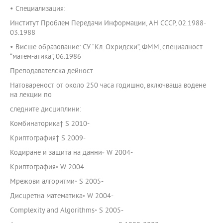
• Специализация:
Институт Проблем Передачи Информации, АН СССР, 02.1988-
03.1988
• Висше образование: СУ “Кл. Охридски”, ФММ, специалност
“матем-атика”, 06.1986
Преподавателска дейност
Натовареност от около 250 часа годишно, включваща водене
на лекции по
следните дисциплини:
Комбинаторика† S 2010-
Криптография† S 2009-
Кодиране и защита на данни◦ W 2004-
Криптография◦ W 2004-
Мрежови алгоритми◦ S 2005-
Дисцретна математика◦ W 2004-
Complexity and Algorithms◦ S 2005-