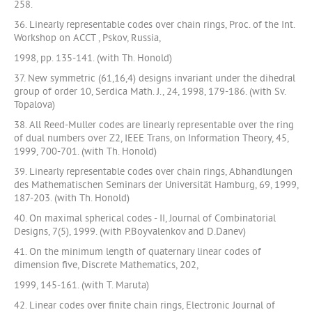
258.
36. Linearly representable codes over chain rings, Proc. of the Int.
Workshop on ACCT , Pskov, Russia,
1998, pp. 135-141. (with Th. Honold)
37. New symmetric (61,16,4) designs invariant under the dihedral
group of order 10, Serdica Math. J., 24, 1998, 179-186. (with Sv.
Topalova)
38. All Reed-Muller codes are linearly representable over the ring
of dual numbers over Z2, IEEE Trans, on Information Theory, 45,
1999, 700-701. (with Th. Honold)
39. Linearly representable codes over chain rings, Abhandlungen
des Mathematischen Seminars der Universität Hamburg, 69, 1999,
187-203. (with Th. Honold)
40. On maximal spherical codes - II, Journal of Combinatorial
Designs, 7(5), 1999. (with P.Boyvalenkov and D.Danev)
41. On the minimum length of quaternary linear codes of
dimension five, Discrete Mathematics, 202,
1999, 145-161. (with T. Maruta)
42. Linear codes over finite chain rings, Electronic Journal of