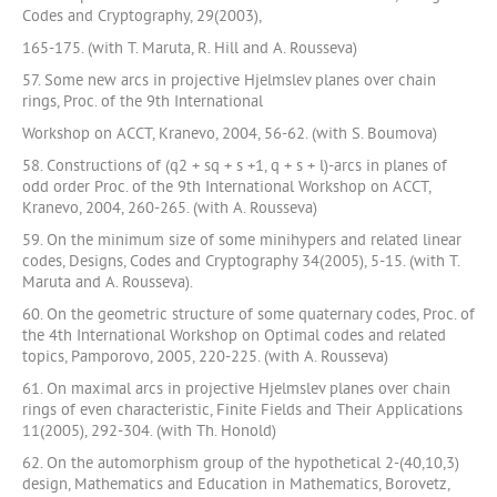
Codes and Cryptography, 29(2003),
165-175. (with T. Maruta, R. Hill and A. Rousseva)
57. Some new arcs in projective Hjelmslev planes over chain
rings, Proc. of the 9th International
Workshop on ACCT, Kranevo, 2004, 56-62. (with S. Boumova)
58. Constructions of (q2 + sq + s +1, q + s + l)-arcs in planes of
odd order Proc. of the 9th International Workshop on ACCT,
Kranevo, 2004, 260-265. (with A. Rousseva)
59. On the minimum size of some minihypers and related linear
codes, Designs, Codes and Cryptography 34(2005), 5-15. (with T.
Maruta and A. Rousseva).
60. On the geometric structure of some quaternary codes, Proc. of
the 4th International Workshop on Optimal codes and related
topics, Pamporovo, 2005, 220-225. (with A. Rousseva)
61. On maximal arcs in projective Hjelmslev planes over chain
rings of even characteristic, Finite Fields and Their Applications
11(2005), 292-304. (with Th. Honold)
62. On the automorphism group of the hypothetical 2-(40,10,3)
design, Mathematics and Education in Mathematics, Borovetz,