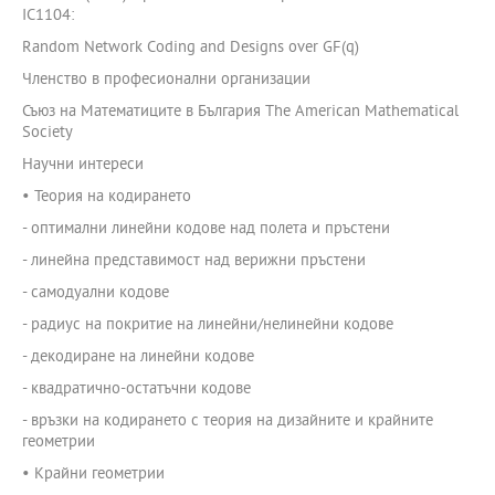
IC1104:
Random Network Coding and Designs over GF(q)
Членство в професионални организации
Съюз на Математиците в България The American Mathematical
Society
Научни интереси
• Теория на кодирането
- оптимални линейни кодове над полета и пръстени
- линейна представимост над верижни пръстени
- самодуални кодове
- радиус на покритие на линейни/нелинейни кодове
- декодиране на линейни кодове
- квадратично-остатъчни кодове
- връзки на кодирането с теория на дизайните и крайните
геометрии
• Крайни геометрии