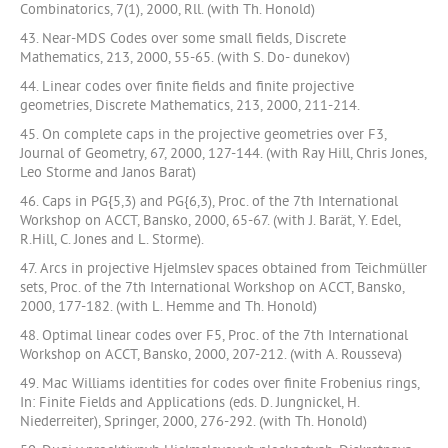
Combinatorics, 7(1), 2000, Rll. (with Th. Honold)
43. Near-MDS Codes over some small fields, Discrete
Mathematics, 213, 2000, 55-65. (with S. Do- dunekov)
44. Linear codes over finite fields and finite projective
geometries, Discrete Mathematics, 213, 2000, 211-214.
45. On complete caps in the projective geometries over F3,
Journal of Geometry, 67, 2000, 127-144. (with Ray Hill, Chris Jones,
Leo Storme and Janos Barat)
46. Caps in PG{5,3) and PG{6,3), Proc. of the 7th International
Workshop on ACCT, Bansko, 2000, 65-67. (with J. Barät, Y. Edel,
R.Hill, C. Jones and L. Storme).
47. Arcs in projective Hjelmslev spaces obtained from Teichmüller
sets, Proc. of the 7th International Workshop on ACCT, Bansko,
2000, 177-182. (with L. Hemme and Th. Honold)
48. Optimal linear codes over F5, Proc. of the 7th International
Workshop on ACCT, Bansko, 2000, 207-212. (with A. Rousseva)
49. Mac Williams identities for codes over finite Frobenius rings,
In: Finite Fields and Applications (eds. D. Jungnickel, H.
Niederreiter), Springer, 2000, 276-292. (with Th. Honold)