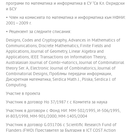
програми по математика и информатика в СУ “Св Кл. Охридски
и БСУ
• Член на комисията по математика и информатика към НФНИ:
2001—2009 г.
• Рецензент за следните списания:
Designs, Codes and Cryptography, Advances in Mathematics of
Communications, Discrete Mathematics, Finite Fields and
Applications, Journal of Geometry, Linear Algebra and
Applications, IEEE Transactions on Information Theory,
Australasian Journal of Combi¬natorics, Journal of Combinatorial
theory Ser. A, Electronic Journal of Combinatorics, Journal of
Combinatorial Designs, Проблмы передачи информации,
Дискретная математика, Serdica Math J., Pliska, Serdica J. of
Computing.
Участие в проекта
Участник в договор Но 37/1987 г. с Комитета за наука
Участник в договори с Фонд НИ: ММ-502/1995, И-506/1995,
И-803/1998, ММ-901/2000, ММ-1405/2004
Участник в договор G.0317.06 с Scientific Research Fund of
Flanders (FWO) Преставител за България в ICT COST Action