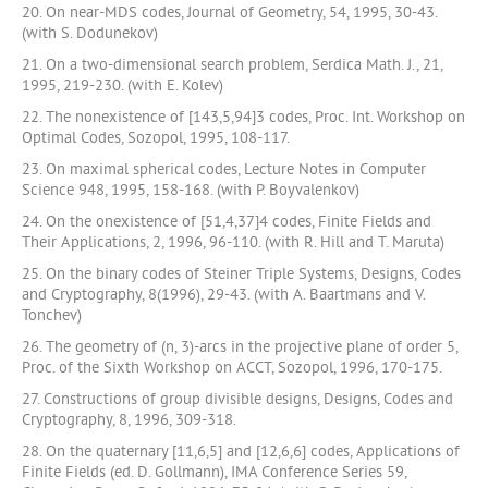
20. On near-MDS codes, Journal of Geometry, 54, 1995, 30-43.
(with S. Dodunekov)
21. On a two-dimensional search problem, Serdica Math. J., 21,
1995, 219-230. (with E. Kolev)
22. The nonexistence of [143,5,94]3 codes, Proc. Int. Workshop on
Optimal Codes, Sozopol, 1995, 108-117.
23. On maximal spherical codes, Lecture Notes in Computer
Science 948, 1995, 158-168. (with P. Boyvalenkov)
24. On the onexistence of [51,4,37]4 codes, Finite Fields and
Their Applications, 2, 1996, 96-110. (with R. Hill and T. Maruta)
25. On the binary codes of Steiner Triple Systems, Designs, Codes
and Cryptography, 8(1996), 29-43. (with A. Baartmans and V.
Tonchev)
26. The geometry of (n, 3)-arcs in the projective plane of order 5,
Proc. of the Sixth Workshop on ACCT, Sozopol, 1996, 170-175.
27. Constructions of group divisible designs, Designs, Codes and
Cryptography, 8, 1996, 309-318.
28. On the quaternary [11,6,5] and [12,6,6] codes, Applications of
Finite Fields (ed. D. Gollmann), IMA Conference Series 59,