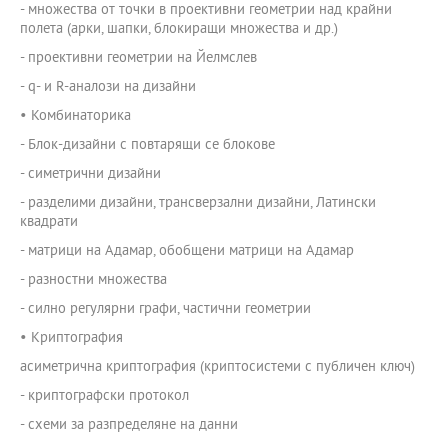
- множества от точки в проективни геометрии над крайни
полета (арки, шапки, блокиращи множества и др.)
- проективни геометрии на Йелмслев
- q- и R-аналози на дизайни
• Комбинаторика
- Блок-дизайни с повтарящи се блокове
- симетрични дизайни
- разделими дизайни, трансверзални дизайни, Латински
квадрати
- матрици на Адамар, обобщени матрици на Адамар
- разностни множества
- силно регулярни графи, частични геометрии
• Криптография
асиметрична криптография (криптосистеми с публичен ключ)
- криптографски протокол
- схеми за разпределяне на данни