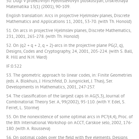
50. Dugi v proektivnyh Hjelmslevovyh ploskostyah, Diskretnaya
Matematika 13(1) (2001), 90-109.
English translation: Arcs in projective Hjelmslev planes, Discrete
Mathematics and Applications 11, 2001, 53-70. (with Th. Honold)
51. On arcs in projective Hjelmslev planes, Discrete Mathematics,
231, 2001, 265-278. (with Th. Honold)
52. On (q2 + q + 2, q + 2)-arcs in the projective plane PG(2, q),
Designs, Codes and Cryptography, 24, 2001, 205-224. (with S. Ball,
R. Hill and N.H. Ward)
IF:0.522
53. The geometric approach to linear codes, in: Finite Geometries
(eds. A. Blokhuis, J. Hirschfeld, D. Jungnickel, J. Thas), Ser.
Developments in Mathematics, 2001, 247-257.
54. The classification of the largest caps in AG{5,3), Journal of
Combinatorial Theory Ser. A, 99(2002), 95-110. (with Y. Edel, S.
Ferret, L. Storme)
55. On the nonexistence of some optimal arcs in PC?(4,4), Proc. of
the 8th International Workshop on ACCT, Carskoe selo, 2002, 176-
180. (with A. Rousseva)
56. On optimal codes over the field with five elements, Designs