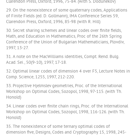
Clarendon Press, Oxford, 1996, 75-84. (with S. Dodunekov)
29. On the nonexistence of some quaternary codes, Applications
of Finite Fields (ed. D. Gollmann), IMA Conference Series 59,
Clarendon Press, Oxford, 1996, 85-98 (with R. Hill)
30. Secret sharing schemes and linear codes over finite fields,
Math, and Education in Mathematics, Proc of the 26th Spring
Conference of the Union of Bulgarian Mathematicians, Plovdiv,
1997, 13-27.
31. A note on the MacWilliams identities, Compt. Rend. Bulg.
Acad. Sei., 50(9-10), 1997, 17-18.
32. Optimal linear codes of dimension 4 over F5, Lecture Notes in
Comp. Science, 1255, 1997, 212-220.
33. Projective Hjelmslev geometries, Proc. of the International
Workshop on Optimal Codes, Sozopol, 1998, 97-115. (with Th.
Honold)
34. Linear codes over finite chain rings, Proc. of the International
Workshop on Optimal Codes, Sozopol, 1998, 116-126. (with Th.
Honold)
35. The nonexistence of some ternary optimal codes of
dimension five, Designs, Codes and Cryptography 15, 1998, 245-