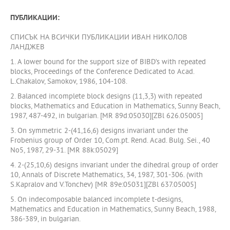
ПУБЛИКАЦИИ:
СПИСЪК НА ВСИЧКИ ПУБЛИКАЦИИ ИВАН НИКОЛОВ
ЛАНДЖЕВ
1. A lower bound for the support size of BIBD’s with repeated
blocks, Proceedings of the Conference Dedicated to Acad.
L.Chakalov, Samokov, 1986, 104-108.
2. Balanced incomplete block designs (11,3,3) with repeated
blocks, Mathematics and Education in Mathematics, Sunny Beach,
1987, 487-492, in bulgarian. [MR 89d:05030][ZBl 626.05005]
3. On symmetric 2-(41,16,6) designs invariant under the
Frobenius group of Order 10, Com.pt. Rend. Acad. Bulg. Sei., 40
No5, 1987, 29-31. [MR 88k:05029]
4. 2-(25,10,6) designs invariant under the dihedral group of order
10, Annals of Discrete Mathematics, 34, 1987, 301-306. (with
S.Kapralov and V.Tonchev) [MR 89e:05031][ZBl 637.05005]
5. On indecomposable balanced incomplete t-designs,
Mathematics and Education in Mathematics, Sunny Beach, 1988,
386-389, in bulgarian.