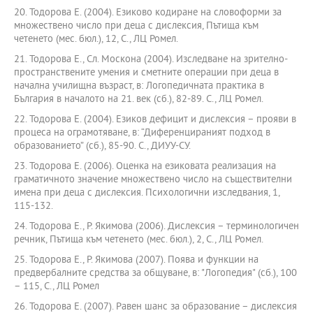
20. Тодорова Е. (2004). Езиково кодиране на словоформи за
множествено число при деца с дислексия, Пътища към
четенето (мес. бюл.), 12, С., ЛЦ Ромел.
21. Тодорова Е., Сл. Москона (2004). Изследване на зрително-
пространствените умения и сметните операции при деца в
начална училищна възраст, в: Логопедичната практика в
България в началото на 21. век (сб.), 82-89. С., ЛЦ Ромел.
22. Тодорова Е. (2004). Езиков дефицит и дислексия – прояви в
процеса на ограмотяване, в: “Диференцираният подход в
образованието” (сб.), 85-90. С., ДИУУ-СУ.
23. Тодорова Е. (2006). Оценка на езиковата реализация на
граматичното значение множествено число на съществителни
имена при деца с дислексия. Психологични изследвания, 1,
115-132.
24. Тодорова Е., Р. Якимова (2006). Дислексия – терминологичен
речник, Пътища към четенето (мес. бюл.), 2, С., ЛЦ Ромел.
25. Тодорова Е., Р. Якимова (2007). Поява и функции на
предвербалните средства за общуване, в: "Логопедия" (сб.), 100
– 115, С., ЛЦ Ромел
26. Тодорова Е. (2007). Равен шанс за образование – дислексия