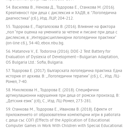
54. Василева В., Ненова Д., Тодорова Е., Станкова М. (2016).
Креативност при деца с дислексия и ХАДВ, в: "Логопедична
диагностика" (сб.), Изд. ЛЦР, 204-212.
55. Тодорова Е., Парталозова В. (2016). Влияние на фактора
„пол “при оценка на уменията за четене и писане при деца с
дислексия, в: „Интердисциплинарни логопедични практики“
(on-line сб.), 34-40, ebox.nbu.bg.
56. Matanova V., E. Todorova (2016). DDE-2 Test Battery for
Evaluation of Dyslexia of Development—Bulgarian Adaptation,
OS Bulgaria Ltd.: Sofia, Bulgaria.
57. Тодорова Е. (2017). Българската логопедична практика. Една
история от архива. В: „Логопедични терапии“ (сб.), С., Изд. ЛЦ-
Ромел, 7-40.
58. Михлюзова Н., Тодорова Е. (2018). Специфични
артикулационни нарушения при деца от ромски произход. В:
„Детския език“ (сб), С., Изд. ЛЦ-Ромел, 273-281.
59. Станкова М., Тодорова Е., Иванова В. (2018). Ефекти от
приложението от образователни компютърни игри в работата
с деца със СОП (Effects of the Application of Educational
Computer Games in Work With Children with Special Educational