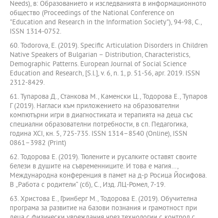
Needs), в: Образованието и изследванията в информационното
общество (Proceedings of the National Conference on
"Education and Research in the Information Society"), 94-98, С.,
ISSN 1314-0752.
60. Todorova, E. (2019). Specific Articulation Disorders in Children
Native Speakers of Bulgarian – Distribution, Characteristics,
Demographic Patterns. European Journal of Social Science
Education and Research, [S.l.], v. 6, n. 1, p. 51-56, apr. 2019. ISSN
2312-8429.
61. Тупарова Д., Станкова М., Каменски Ц., Тодорова Е., Тупаров
Г (2019). Нагласи към приложението на образователни
компютърни игри в диагностиката и терапията на деца със
специални образователни потребности, в сп. Педагогика,
година XCI, кн. 5, 725-735. ISSN 1314–8540 (Online), ISSN
0861–3982 (Print)
62. Тодорова Е. (2019). Тюлените и русалките оставят своите
белези в душите на съвременниците. И това е магия…,
Международна конференция в памет на д-р Росица Йосифова.
В „Работа с родители“ (сб), С., Изд. ЛЦ-Ромел, 7-19.
63. Христова Е., Гринберг М., Тодорова Е. (2019). Обучителна
програма за развитие на базови познания и грамотност при
деца с физически увреждания чрез технологии с контрол с