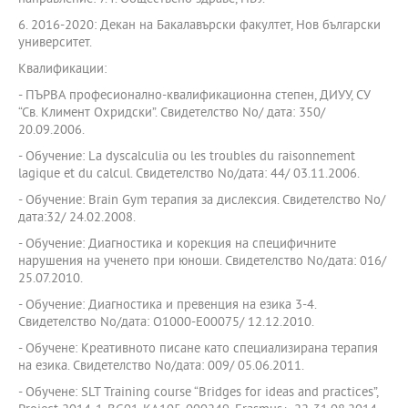
6. 2016-2020: Декан на Бакалавърски факултет, Нов български
университет.
Квалификации:
- ПЪРВА професионално-квалификационна степен, ДИУУ, СУ
“Св. Климент Охридски”. Свидетелство No/ дата: 350/
20.09.2006.
- Обучение: La dyscalculia ou les troubles du raisonnement
lagique et du calcul. Свидетелство No/дата: 44/ 03.11.2006.
- Обучение: Brain Gym терапия за дислексия. Свидетелство No/
дата:32/ 24.02.2008.
- Обучение: Диагностика и корекция на специфичните
нарушения на ученето при юноши. Свидетелство No/дата: 016/
25.07.2010.
- Обучение: Диагностика и превенция на езика 3-4.
Свидетелство No/дата: О1000-Е00075/ 12.12.2010.
- Обучене: Креативното писане като специализирана терапия
на езика. Свидетелство No/дата: 009/ 05.06.2011.
- Обучене: SLT Training course “Bridges for ideas and practices”,