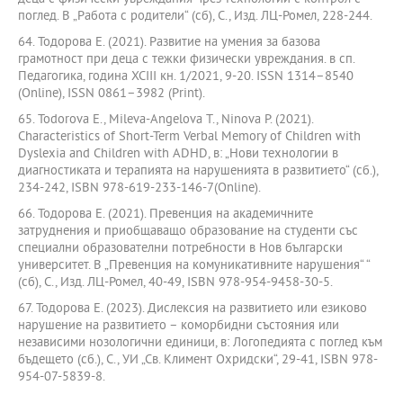
поглед. В „Работа с родители“ (сб), С., Изд. ЛЦ-Ромел, 228-244.
64. Тодорова Е. (2021). Развитие на умения за базова
грамотност при деца с тежки физически увреждания. в сп.
Педагогика, година XCIII кн. 1/2021, 9-20. ISSN 1314–8540
(Online), ISSN 0861–3982 (Print).
65. Todorova E., Mileva-Angelova T., Ninova P. (2021).
Characteristics of Short-Term Verbal Memory of Children with
Dyslexia and Children with ADHD, в: „Нови технологии в
диагностиката и терапията на нарушенията в развитието“ (сб.),
234-242, ISBN 978-619-233-146-7(Online).
66. Тодорова Е. (2021). Превенция на академичните
затруднения и приобщаващо образование на студенти със
специални образователни потребности в Нов български
университет. В „Превенция на комуникативните нарушения“ “
(сб), С., Изд. ЛЦ-Ромел, 40-49, ISBN 978-954-9458-30-5.
67. Тодорова Е. (2023). Дислексия на развитието или езиково
нарушение на развитието – коморбидни състояния или
независими нозологични единици, в: Логопедията с поглед към
бъдещето (сб.), С., УИ „Св. Климент Охридски“, 29-41, ISBN 978-
954-07-5839-8.