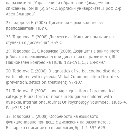
на развитието. Управление и образование (академично
списание), Том ІІІ (3), 54-62, Бургаски университет „Проф. д-р
Асен Златаров”.
27. Тодорова Е. (2008). Дислексия – ръководство за
преподаватели, НБУ, С.
28. Тодорова Е. (2008). Дислексия – Как ние помагаме на
студенти с дислексия?, НБУ, С.
29. Тодорова Е., С. Ковачева (2008). Дефицит на вниманието
(обхват и превключване) при дислексия на развитието, ІІІ
Национален конгрес на НСЛБ, 183-191, С., ЛЦ-Ромел.
30. Todorova E. (2008). Diagnostics of verbal coding disorders
with children with dyslexia, Verbal Communication Disorders
(prevention, detection, treatment), 97-107.
31. Todorova, E (2008). Language aquisition of grammatical
category: Plural form of nouns in Bulgarian children with
dyslexia, International Journal Of Psychology, Volume43, Issue3-4,
Page245-245.
32. Тодорова Е. (2008). Особености на езиковото
функциониране при деца с дислексия на развитието, в:
Българско списание по психология, бр. 1-4, 692-699.