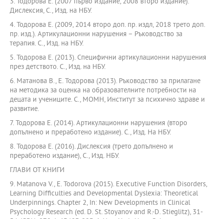
3. Тодорова Е. (2007 първо издание, 2008 второ издание).
Дислексия, С., Изд. на НБУ.
4. Тодорова Е. (2009, 2014 второ доп. пр. издл, 2018 трето доп.
пр. изд.). Артикулационни нарушения – Ръководство за
терапия. С., Изд. на НБУ.
5. Тодорова Е. (2013). Специфични артикулационни нарушения
през детството. С., Изд. на НБУ.
6. Матанова В., Е. Тодорова (2013). Ръководство за прилагане
на методика за оценка на образователните потребности на
децата и учениците. С., МОМН, Институт за психично здраве и
развитие.
7. Тодорова Е. (2014). Артикулационни нарушения (второ
допълнено и преработено издание). С., Изд. На НБУ.
8. Тодорова Е. (2016). Дислексия (трето допълнено и
преработено издание), С., Изд. НБУ.
ГЛАВИ ОТ КНИГИ
9. Matanova V., E. Todorova (2015). Executive Function Disorders,
Learning Difficulties and Developmental Dyslexia: Theoretical
Underpinnings. Chapter 2, In: New Developments in Clinical
Psychology Research (ed. D. St. Stoyanov and R.-D. Stieglitz), 31-