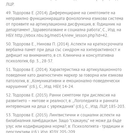
ЛЦР.
49. Тодорова Е. (2014). Диференциране на симптомите на
неправилно функциониращата фонологична езикова система
от проявите на артикулационна дисфункция, в: Годишник на
департамент „Здравеопазване и социална работа“, С., Изд. на
НБУ. http://ebox.nbu.bg/med14/view_lesson.php?id=42.
50. Тодорова Е., Нинова П. (2014). Аспекти на краткосрочната
вербална памет при деца със синдром на хиперактивност и
дефицит на вниманието, в сп. Клинична и консултативна
психология, бр. 3., 28-37.
51. Тодорова Е. (2014). Характеристика на артикулационното
поведение като диагностичен маркер за говорна или езикова
патология, в: „Комуникативни и емоционално-поведенчески
нарушения“ (сб.), С., Изд. НБУ, 14-24.
52. Тодорова Е. (2015). Ранни симптоми при дислексия на
развитието – митове и реалност, в: „Логопедията и ранната
интервенция на деца с увреждания“ (сб.), С., Изд. ЛЦР, 185-203.
53. Тодорова Е. (2015). Лингвистични и социални аспекти на
билабиалния ламбдацизъм. Защо "скакауец" не може да бъде
узус или кодифицирана норма?, в: Психологията - традиции и
перспективи (сб.), Изд. ЮЗУ, 205-209.