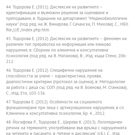
44. Тодорова Е. (2011). Дислексия на развитието –
идентификация и възможни решения за оценяване и
преподаване, в: Годишник на департамент "Медикобиологични
науки" (под ред. на Ж. Винарова, Г. Сачанска, П. Михова), С., НБУ,
file:///E:/index.php.htm.
45. Тодорова Е. (2012). Дислексия на развитието – феномен на
различен тип преработка на информация или езиково
нарушение, в: Сборник по клинична и консултативна
психология (под ред. на В. Матанова), В., Изд. къща Стено, 206-
212.
46. Тодорова Е. (2012). Специфични нарушения на
способността за учене – характеристика, прояви,
диагностични критерии (протокол за оценка), в: Методологии
за работа с деца със СОП (под ред. на В. Боянова, М. Станкова),
С., Изд. Ето, 103-136.
47. Тодорова Е. (2012). Особености на социалното
функциониране при лица с артикулационни нарушения, в сп.
Клинична и консултативна психология, бр. 4., 2012.
48. Йосифова Р., Тодорова Е., Щерева К. (2013). Логопедичен
речник на термините, употребявани във връзка с нарушенията
на четенето и писането, в „Четене и дислексия“ (сб.). С., Изд.