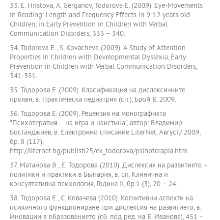
33. E. Hristova, A. Gerganov, Todorova E. (2009). Eye-Movements
in Reading: Length and Frequency Effects in 9-12 years old
Children, in Early Prevention in Children with Verbal
Communication Disorders, 333 – 340.
34. Todorova E., S. Kovacheva (2009). A Study of Attention
Properties in Children with Developmental Dyslexia, Early
Prevention in Children with Verbal Communication Disorders,
341-351.
35. Тодорова Е. (2009). Класификация на дислексичните
прояви, в: Практическа педиатрия (сп.), Брой 8, 2009.
36. Тодорова Е. (2009). Рецензия на монографията
"Психотерапия – на игра и наистина", автор: Владимир
Бостанджиев, в: Електронно списание LiterNet, Август/ 2009,
бр. 8 (117),
http://liternet.bg/publish25/ek_todorova/psihoterapia.htm
37. Матанова В., Е. Тодорова (2010). Дислексия на развитието –
политики и практики в България, в: сп. Клинична и
консултативна психология, Година ІІ, бр.1 (3), 20 – 24.
38. Тодорова Е., С. Ковачева (2010). Когнитивни аспекти на
психичното функциониране при дислексия на развитието, в:
Иновации в образованието (сб. под ред. на Е. Иванова), 451 –