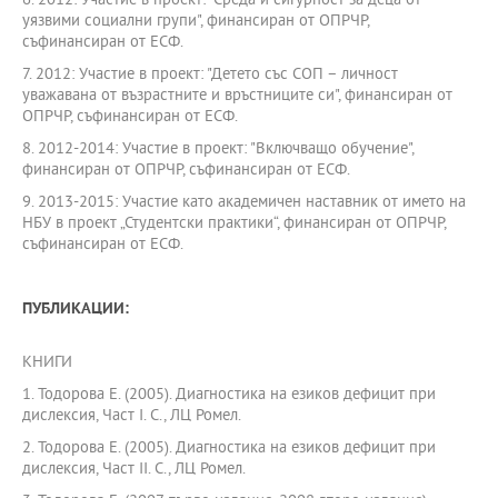
6. 2012: Участие в проект: "Среда и сигурност за деца от
уязвими социални групи", финансиран от ОПРЧР,
съфинансиран от ЕСФ.
7. 2012: Участие в проект: "Детето със СОП – личност
уважавана от възрастните и връстниците си", финансиран от
ОПРЧР, съфинансиран от ЕСФ.
8. 2012-2014: Участие в проект: "Включващо обучение",
финансиран от ОПРЧР, съфинансиран от ЕСФ.
9. 2013-2015: Участие като академичен наставник от името на
НБУ в проект „Студентски практики“, финансиран от ОПРЧР,
съфинансиран от ЕСФ.
ПУБЛИКАЦИИ:
КНИГИ
1. Тодорова Е. (2005). Диагностика на езиков дефицит при
дислексия, Част І. С., ЛЦ Ромел.
2. Тодорова Е. (2005). Диагностика на езиков дефицит при
дислексия, Част ІІ. С., ЛЦ Ромел.