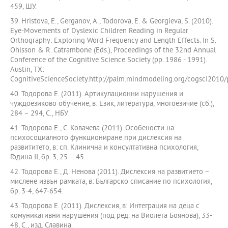
459, ШУ.
39. Hristova, E., Gerganov, A., Todorova, E. & Georgieva, S. (2010).
Eye-Movements of Dyslexic Children Reading in Regular
Orthography: Exploring Word Frequency and Length Effects. In S.
Ohlsson & R. Catrambone (Eds.), Proceedings of the 32nd Annual
Conference of the Cognitive Science Society (pp. 1986 - 1991).
Austin, TX:
CognitiveScienceSociety.http://palm.mindmodeling.org/cogsci2010/
40. Тодорова Е. (2011). Артикулационни нарушения и
чуждоезиково обучение, в: Език, литература, многоезичие (сб.),
284 – 294, С., НБУ
41. Тодорова Е., С. Ковачева (2011). Особености на
психосоциалното функциониране при дислексия на
развититето, в: сп. Клинична и консултативна психология,
Година ІІ, бр. 3, 25 – 45.
42. Тодорова Е., Д. Ненова (2011). Дислексия на развитието –
мислене извън рамката, в: Българско списание по психология,
бр. 3-4, 647-654.
43. Тодорова Е. (2011). Дислексия, в: Интеграция на деца с
комуникативни нарушения (под ред. на Виолета Боянова), 33-
48, С., изд. Славина.