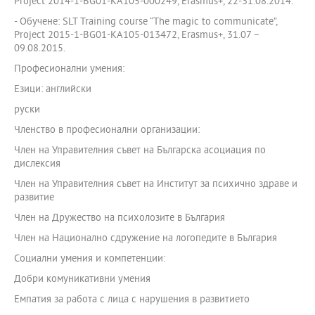
Project 2014-1-BG01-KA105-000249, Еrasmus+, 22-31.08.2014.
- Обучене: SLT Training course “The magic to communicate”,
Project 2015-1-BG01-KA105-013472, Еrasmus+, 31.07 –
09.08.2015.
Професионални умения:
Езици: английски
руски
Членство в професионални организации:
Член на Управителния съвет на Българска асоциация по
дислексия
Член на Управителния съвет на Институт за психично здраве и
развитие
Член на Дружество на психолозите в България
Член на Национално сдружение на логопедите в България
Социални умения и компетенции:
Добри комуникативни умения
Емпатия за работа с лица с нарушения в развитието