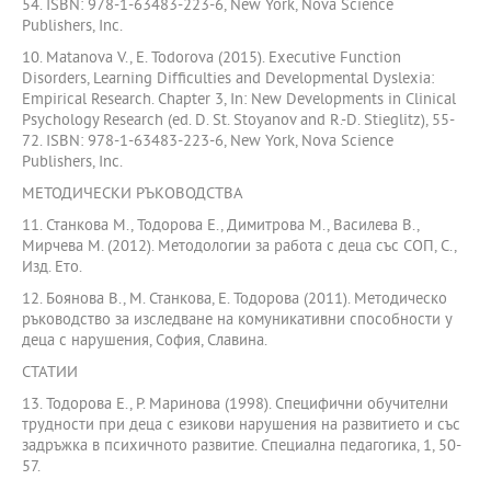
54. ISBN: 978-1-63483-223-6, New York, Nova Science
Publishers, Inc.
10. Matanova V., E. Todorova (2015). Executive Function
Disorders, Learning Difficulties and Developmental Dyslexia:
Empirical Research. Chapter 3, In: New Developments in Clinical
Psychology Research (ed. D. St. Stoyanov and R.-D. Stieglitz), 55-
72. ISBN: 978-1-63483-223-6, New York, Nova Science
Publishers, Inc.
МЕТОДИЧЕСКИ РЪКОВОДСТВА
11. Станкова М., Тодорова Е., Димитрова М., Василева В.,
Мирчева М. (2012). Методологии за работа с деца със СОП, С.,
Изд. Ето.
12. Боянова В., М. Станкова, Е. Тодорова (2011). Методическо
ръководство за изследване на комуникативни способности у
деца с нарушения, София, Славина.
СТАТИИ
13. Тодорова Е., Р. Маринова (1998). Специфични обучителни
трудности при деца с езикови нарушения на развитието и със
задръжка в психичното развитие. Специална педагогика, 1, 50-
57.