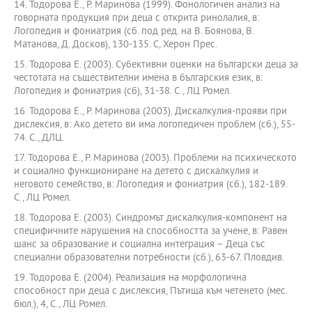
14. Тодорова Е., Р. Маринова (1999). Фонологичен анализ на
говорната продукция при деца с открита ринолалия, в:
Логопедия и фониатрия (сб. под ред. на В. Боянова, В.
Матанова, Д. Досков), 130-135. С, Херон Прес.
15. Тодорова Е. (2003). Субективни оценки на български деца за
честотата на съществителни имена в българския език, в:
Логопедия и фониатрия (сб), 31-38. С., ЛЦ Ромел.
16. Тодорова Е., Р. Маринова (2003). Дискалкулия-прояви при
дислексия, в: Ако детето ви има логопедичен проблем (сб.), 55-
74. С., ДЛЦ.
17. Тодорова Е., Р. Маринова (2003). Проблеми на психическото
и социално функциониране на детето с дискалкулия и
неговото семейство, в: Логопедия и фониатрия (сб.), 182-189.
С., ЛЦ Ромел.
18. Тодорова Е. (2003). Синдромът дискалкулия-компонент на
специфичните нарушения на способността за учене, в: Равен
шанс за образование и социална интеграция – Деца със
специални образователни потребности (сб.), 63-67. Пловдив.
19. Тодорова Е. (2004). Реализация на морфологична
способност при деца с дислексия, Пътища към четенето (мес.
бюл.), 4, С., ЛЦ Ромел.