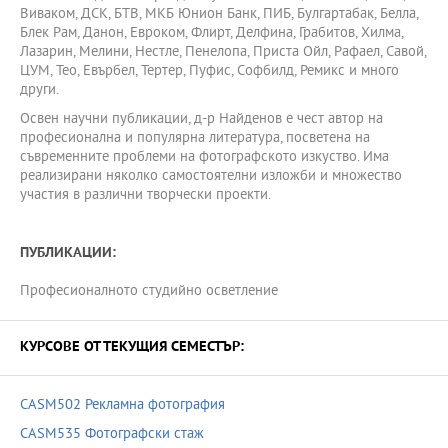
Виваком, ДСК, БТВ, МКБ Юнион Банк, ПИБ, Булгартабак, Белла,
Блек Рам, Данон, Евроком, Флирт, Делфина, Грабитов, Хилма,
Лазарин, Мелини, Нестле, Пенелопа, Приста Ойл, Рафаел, Савой,
ЦУМ, Тео, Евърбел, Тертер, Пуфис, Софбилд, Ремикс и много
други.
Освен научни публикации, д-р Найденов е чест автор на
професионална и популярна литература, посветена на
съвременните проблеми на фотографското изкуство. Има
реализирани няколко самостоятелни изложби и множество
участия в различни творчески проекти.
ПУБЛИКАЦИИ:
Професионалното студийно осветление
КУРСОВЕ ОТ ТЕКУЩИЯ СЕМЕСТЪР:
CASM502 Рекламна фотография
CASM535 Фотографски стаж