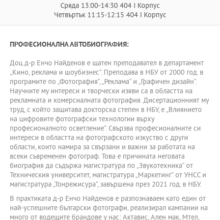
Сряда 13:00-14:30 404 I Корпус
Четвъртък 11:15-12:15 404 I Корпус
ПРОФЕСИОНАЛНА АВТОБИОГРАФИЯ:
Доц.д-р Енчо Найденов е щатен преподавател в департамент
„Кино, реклама и шоубизнес“. Преподава в НБУ от 2000 год. в
програмите по „Фотография“, „Реклама“ и „Графичен дизайн“.
Научните му интереси и творчески изяви са в областта на
рекламната и комерсиалната фотография. Дисертационният му
труд, с който защитава докторска степен в НБУ, е „Влиянието
на цифровите фотографски технологии върху
професионалното осветление“. Свързва професионалните си
интереси в областта на фотографското изкуство с други
области, които намира за свързани и важни за работата на
всеки съвременен фотограф. Това е причината неговата
биография да съдържа магистратура по „Звукотехника“ от
Техническия университет, магистратура „Маркетинг“ от УНСС и
магистратура „Тонрежисура“, завършена през 2021 год. в НБУ.
В практиката д-р Енчо Найденов е разпознаваем като един от
най-успешните български фотографи, реализирал кампании на
много от водещите брандове у нас: Актавис, Ален мак, Мтел,