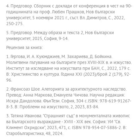
4. Предговор. Сборник с доклади от конференция в чест на 90-
годишнината на проф. Любен Прашков, Нов български
университет, 5 ноември 2021 г., съст. Вл. Димитров, С., 2022,
250-275.
5. Предговор. Между образа и текста 2, Нов български
университет, 2025, София, 9-14.
Рецензия за книга:
1. Гергова, И. А. Куюмджиев, М. Захариева, Д. Бойкина.
Молитвени пътувания на българите през ХVІІІ-ХІХ в. и изкуство.
Институт за изследване на изкуствата при БАН, С., 2022, 179 с.
В: Християнство и култура. Година ХХІ (2023)/брой 2 (179), 92-
96.
2. Франсоаз Шое. Алегорията за архитектурното наследство.
Превод: Анна Маркова, Емануела Чичова. Научна редакция:
Искра Дандолова. ФънТези. София, 304 с.ISBN: 978-619-91267-
8-3. В: Проблеми на изкуството, 2, 2023, 83-84.
3. Татяна Иванова. "Страшният съд" в монументалната живопис
ва Българското възраждане - ХVІІІ - ХІХ век. София: УИ "Св.
Климент Охридски", 2023, 471, с. ISBN 978-954-07-5886-2. В:
Старобългаристика, 48, 2024.