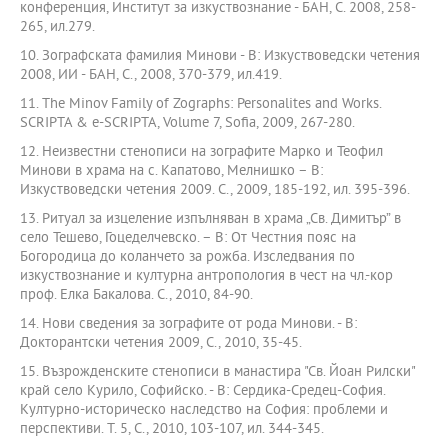
конференция, Институт за изкуствознание - БАН, С. 2008, 258-
265, ил.279.
10. Зографската фамилия Минови - В: Изкуствоведски четения
2008, ИИ - БАН, С., 2008, 370-379, ил.419.
11. The Minov Family of Zographs: Personalites and Works.
SCRIPTA & e-SCRIPTA, Volume 7, Sofia, 2009, 267-280.
12. Неизвестни стенописи на зографите Марко и Теофил
Минови в храма на с. Капатово, Мелнишко – В:
Изкуствоведски четения 2009. С., 2009, 185-192, ил. 395-396.
13. Ритуал за изцеление изпълняван в храма „Св. Димитър” в
село Тешево, Гоцеделчевско. – В: От Честния пояс на
Богородица до коланчето за рожба. Изследвания по
изкуствознание и културна антропология в чест на чл.-кор
проф. Елка Бакалова. С., 2010, 84-90.
14. Нови сведения за зографите от рода Минови. - В:
Докторантски четения 2009, С., 2010, 35-45.
15. Възрожденските стенописи в манастира "Св. Йоан Рилски"
край село Курило, Софийско. - В: Сердика-Средец-София.
Културно-историческо наследство на София: проблеми и
перспективи. Т. 5, С., 2010, 103-107, ил. 344-345.