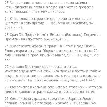
23. За промените в живота, текста и ... иконографията. -
Разширяването на света. Изследвания в чест на професор
Богдан Богданов, 2015, НБУ, С., 217-227.
24. От национални герои към светци или за живописта в
църквата на село Драгодан. - Проблеми на изкуството, №2,
2016, 44-49.
25. Храм "Св. Пророк Илия", с. Беласица (Елешница), Петричко. -
Проблеми на изкуството, №4, 2016, 49-56.
26. Живописната украса на храма "Св. Петка" в град Своге. -
Етнокултури и изкуства. Сборник с изследвания в чест на 70-
годишнината на проф. Любомир Миков, д.н., 2017, НБУ, С. 313-
334.
27. Костадин Геров-Антикаров - даскал и зограф.
Изкуствоведски четения 2017. Византийско и поствизантийско
изкуство: пресичане на граници. 2018, Институт за изследване
на изкуствата - Българска академия на науките, С., 411-426.
28. Стенописите в храма на село Сатовча. Стопански и културен
живот в Родопите и Тракия (ХIX-XX в.). 2017, Смолян, 33-39.
29. Стенописната украса на храма в село Варвара. Родопа
планина - земя на богове, хора и храмове. 2019, София, 245-