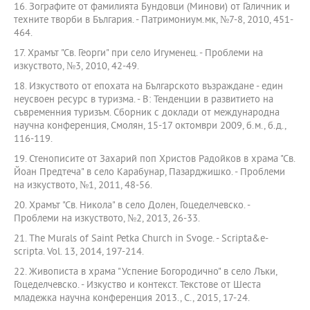
16. Зографите от фамилията Бундовци (Минови) от Галичник и
техните творби в България. - Патримониум.мк, №7-8, 2010, 451-
464.
17. Храмът "Св. Георги" при село Игуменец. - Проблеми на
изкуството, №3, 2010, 42-49.
18. Изкуството от епохата на Българското възраждане - един
неусвоен ресурс в туризма. - В: Тенденции в развитието на
съвременния туризъм. Сборник с доклади от международна
научна конференция, Смолян, 15-17 октомври 2009, б.м., б.д.,
116-119.
19. Стенописите от Захарий поп Христов Радойков в храма "Св.
Йоан Предтеча" в село Карабунар, Пазарджишко. - Проблеми
на изкуството, №1, 2011, 48-56.
20. Храмът "Св. Никола" в село Долен, Гоцеделчевско. -
Проблеми на изкуството, №2, 2013, 26-33.
21. The Murals of Saint Petka Church in Svoge. - Scripta&e-
scripta. Vol. 13, 2014, 197-214.
22. Живописта в храма "Успение Богородично" в село Лъки,
Гоцеделчевско. - Изкуство и контекст. Текстове от Шеста
младежка научна конференция 2013., С., 2015, 17-24.