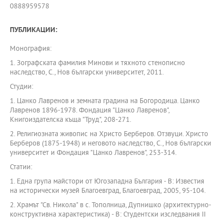
0888959578
ПУБЛИКАЦИИ:
Монография:
1. Зографската фамилия Минови и тяхното стенописно
наследство, С., Нов български университет, 2011.
Студии:
1. Цанко Лавренов и земната градина на Богородица. Цанко
Лавренов 1896-1978. Фондация "Цанко Лавренов",
Книгоиздателска къща "Труд", 208-271.
2. Религиозната живопис на Христо Берберов. Отзвуци. Христо
Берберов (1875-1948) и неговото наследство, С., Нов български
университет и Фондация "Цанко Лавренов", 253-314.
Статии:
1. Една група майстори от Югозападна България - В: Известия
на исторически музей Благоевград, Благоевград, 2005, 95-104.
2. Храмът "Св. Никола" в с. Тополница, Дупнишко (архитектурно-
конструктивна характеристика) - В: Студентски изследвания ІІ