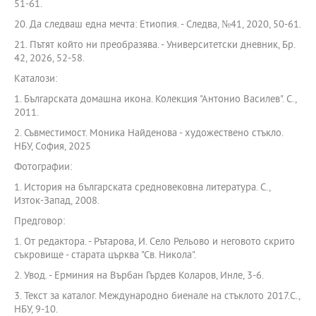
51-61.
20. Да следваш една мечта: Етиопия. - Следва, №41, 2020, 50-61.
21. Пътят който ни преобразява. - Университетски дневник, Бр.
42, 2026, 52-58.
Каталози:
1. Българската домашна икона. Колекция "Антонио Василев". С.,
2011.
2. Съвместимост. Моника Найденова - художествено стъкло.
НБУ, София, 2025
Фотографии:
1. История на българската средновековна литература. С.,
Изток-Запад, 2008.
Предговор:
1. От редактора. - Рътарова, И. Село Рельово и неговото скрито
съкровище - старата църква "Св. Никола".
2. Увод. - Ерминия на Върбан Гърдев Коларов, Инле, 3-6.
3. Текст за каталог. Международно биенале на стъклото 2017.С.,
НБУ, 9-10.