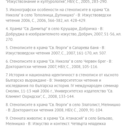
"Изкуствознание и културология", НБУ, С., 2005, 283-290.
3. Иконографски особености на стенописите в храма "Св.
Никола" в село Тополница, Дупнишко" - В: Изкуствоведски
четения 2006, С., 2006, 366-382, ил. 428-429.
4. Храмът "Св. Димитър" в село Крушари, Добричко - В:
Добруджа в изобразителното изкуство, Добрич, 2007, 51-56, ил.
270.
5. Стенописите в храма "Св. Георги" в Сапарева баня - В:
Изкуствоведски четения 2007, С., 2007, 161-170, ил. 507.
6. Стенописите в храма "Св. Никола" в село Червен брег - В:
Докторантски четения 2007, НБУ, С., 2008, 105-116.
7. История и национална идентичност в стенописи от късното
Българско възраждане - В: Университетски четения и
изследвания по българска история. ІV международен семинар
Смолян, 11-13 май 2006 г., Университетско издателство "Св.
Климент Охридски", С., 2008, 133-144.
8. Стенописите в храма "Св. Георги" в село Златолист, Мелнишко
- В: Докторантски четения 2008, НБУ, С., 2009, 91-104.
9. Стенната живопис в храма "Св. Атанасий" в село Бельово,
Мелнишко - В: Изкуство и контекст. Четвърта младежка