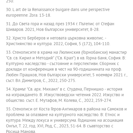
250.
30. L art de la Renaissance buigare dans une perspective
europeenne. Zora. 13-18.
31. До Света гора и назад през 1934 г. Пътепис от Стефан
Шиваров. 2021, Нов български университет, 8-28.
32. Христо Берберов и неговата църковна живопис. -
Християнство и култура. 2022, София, 5 (172), 104-110.
33. Стенописите в храма на Люлинския (Горнобански) манастир
"Св. св. Кирил и Методий" ("Св. Крал") в кв. Горна баня, София. В:
Културно наследство - състояние и перспективи. Сборник с
доклади от конференция в чест на 90-годишнината на проф.
Любен Прашков, Нов български университет, 5 ноември 2021 г.,
съст. Вл. Димитров, С., 2022, 250-275.
34. Храмът "Св. арх. Михаил" в с. Студена, Пернишко - история
на изграждането. В: Изкуствоведски четения 2022. Изкуство и
общество. съст. Е. Мутафов, М. Колева, С., 2022, 259-274.
35. Стенописи от Коста Геров-Антикаров в района на Самоков и
проблема за опазване на културното наследство. В: Етнос и
култура. Между локуса и универсума. Годишник на асоциация
Онгъл, Т. 22, год. ХVI, Род, С., 2023, 51-64. В съавторство с
Росица Манова.