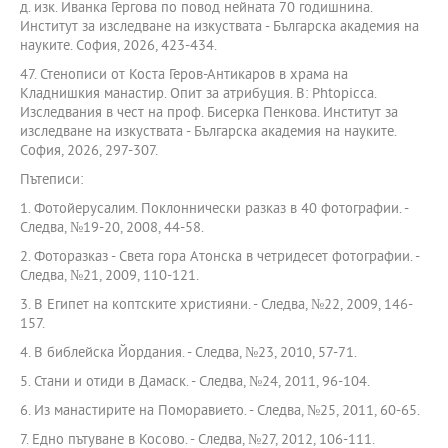
д. изк. Иванка Гергова по повод нейната 70 годишнина.
Институт за изследване на изкуствата - Българска академия на
науките. София, 2026, 423-434.
47. Стенописи от Коста Геров-Антикаров в храма на
Кладнишкия манастир. Опит за атрибуция. В: Phtopicca.
Изследвания в чест на проф. Бисерка Пенкова. Институт за
изследване на изкуствата - Българска академия на науките.
София, 2026, 297-307.
Пътеписи:
1. Фотойерусалим. Поклоннически разказ в 40 фотографии. -
Следва, №19-20, 2008, 44-58.
2. Фоторазказ - Света гора Атонска в четридесет фотографии. -
Следва, №21, 2009, 110-121.
3. В Египет на коптските християни. - Следва, №22, 2009, 146-
157.
4. В библейска Йордания. - Следва, №23, 2010, 57-71.
5. Стани и отиди в Дамаск. - Следва, №24, 2011, 96-104.
6. Из манастирите на Поморавието. - Следва, №25, 2011, 60-65.
7. Едно пътуване в Косово. - Следва, №27, 2012, 106-111.