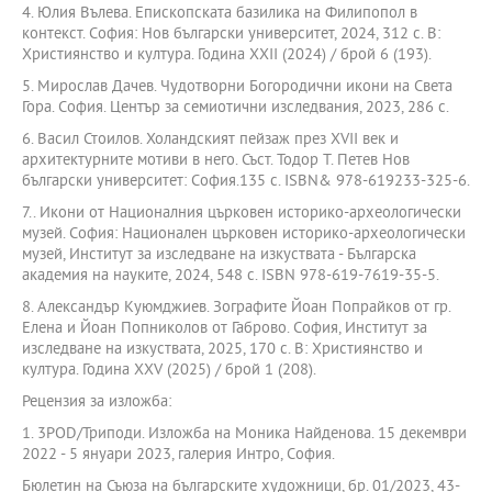
4. Юлия Вълева. Епископската базилика на Филипопол в
контекст. София: Нов български университет, 2024, 312 с. В:
Християнство и култура. Година ХХІІ (2024) / брой 6 (193).
5. Мирослав Дачев. Чудотворни Богородични икони на Света
Гора. София. Център за семиотични изследвания, 2023, 286 с.
6. Васил Стоилов. Холандският пейзаж през ХVII век и
архитектурните мотиви в него. Съст. Тодор Т. Петев Нов
български университет: София.135 с. ISBN& 978-619233-325-6.
7.. Икони от Националния църковен историко-археологически
музей. София: Национален църковен историко-археологически
музей, Институт за изследване на изкуствата - Българска
академия на науките, 2024, 548 с. ISBN 978-619-7619-35-5.
8. Александър Куюмджиев. Зографите Йоан Попрайков от гр.
Елена и Йоан Попниколов от Габрово. София, Институт за
изследване на изкуствата, 2025, 170 с. В: Християнство и
култура. Година ХХV (2025) / брой 1 (208).
Рецензия за изложба:
1. 3POD/Триподи. Изложба на Моника Найденова. 15 декември
2022 - 5 януари 2023, галерия Интро, София.
Бюлетин на Съюза на българските художници, бр. 01/2023, 43-