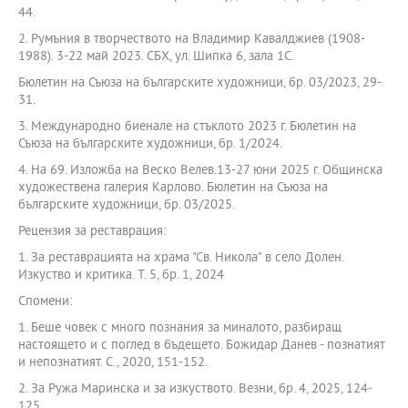
44.
2. Румъния в творчеството на Владимир Кавалджиев (1908-
1988). 3-22 май 2023. СБХ, ул. Шипка 6, зала 1С.
Бюлетин на Съюза на българските художници, бр. 03/2023, 29-
31.
3. Международно биенале на стъклото 2023 г. Бюлетин на
Съюза на българските художници, бр. 1/2024.
4. На 69. Изложба на Веско Велев.13-27 юни 2025 г. Общинска
художествена галерия Карлово. Бюлетин на Съюза на
българските художници, бр. 03/2025.
Рецензия за реставрация:
1. За реставрацията на храма "Св. Никола" в село Долен.
Изкуство и критика. Т. 5, бр. 1, 2024
Спомени:
1. Беше човек с много познания за миналото, разбиращ
настоящето и с поглед в бъдещето. Божидар Данев - познатият
и непознатият. С., 2020, 151-152.
2. За Ружа Маринска и за изкуството. Везни, бр. 4, 2025, 124-
125.