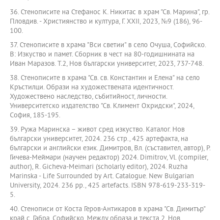
36. Стенописите на Стефанос К. Никитас в храм "Св. Марина", гр.
Пловдив. - Християнство и култура, Г. ХХІІ, 2023, №9 (186), 96-
100.
37. Стенописите в храма "Вси светии" в село Очуша, Софийско.
В: Изкуство и памет. Сборник в чест на 80-годишнината на
Иван Маразов. Т.2, Нов български университет, 2023, 737-748.
38. Стенописите в храма "Св. св. Константин и Елена" на село
Кръстилци. Образи на художествената идентичност.
Художествено наследство, събитийност, личности.
Университетско издателство "Св. Климент Охридски", 2024,
София, 185-195.
39. Ружа Маринска – живот сред изкуство. Каталог. Нов
български университет, 2024. 236 стр., 425 артефакта, на
български и английски език. Димитров, Вл. (съставител, автор), Р.
Гичева-Меймари (научен редактор) 2024. Dimitrov, Vl. (compiler,
author), R. Gicheva-Meimari (scholarly editor), 2024. Ruzha
Marinska - Life Surrounded by Art. Catalogue. New Bulgarian
University, 2024. 236 pp., 425 artefacts. ISBN 978-619-233-319-
5.
40. Стенописи от Коста Геров-Антикаров в храма "Св. Димитър"
край с. Габра, Софийско. Между образа и текста 2, Нов