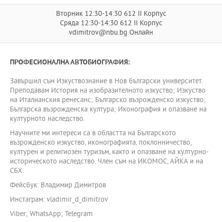
Вторник 12:30-14:30 612 II Корпус
Сряда 12:30-14:30 612 II Корпус
vdimitrov@nbu.bg Онлайн
ПРОФЕСИОНАЛНА АВТОБИОГРАФИЯ:
Завършил съм Изкуствознание в Нов български университет.
Преподавам История на изобразителното изкуство; Изкуство
на Италианския ренесанс; Българско възрожденско изкуство;
Българска възрожденска култура; Иконография и опазване на
културното наследство.
Научните ми интереси са в областта на Българското
възрожденско изкуство, иконографията, поклонничество,
културен и религиозен туризъм, както и опазване на културно-
историческото наследство. Член съм на ИКОМОС, АЙКА и на
СБХ.
Фейсбук: Владимир Димитров
Инстаграм: vladimir_d_dimitrov
Viber; WhatsApp; Telegram