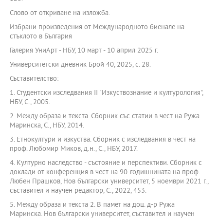
Слово от откриване на изложба.
Избрани произведения от Международното биенале на
стъклото в България
Галерия УниАрт - НБУ, 10 март - 10 април 2025 г.
Университетски дневник Брой 40, 2025, с. 28.
Съставителство:
1. Студентски изследвания ІІ "Изкуствознание и културология",
НБУ, С., 2005.
2. Между образа и текста. Сборник със статии в чест на Ружа
Маринска, С., НБУ, 2014.
3. Етнокултури и изкуства. Сборник с изследвания в чест на
проф. Любомир Миков, д.н., С., НБУ, 2017.
4. Културно наследство - състояние и перспективи. Сборник с
доклади от конференция в чест на 90-годишнината на проф.
Любен Прашков, Нов български университет, 5 ноември 2021 г.,
съставител и научен редактор, С., 2022, 453.
5. Между образа и текста 2. В памет на доц. д-р Ружа
Маринска. Нов български университет, съставител и научен