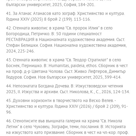
български университет, 2025, София, 184-201.
41. За Атанас Атанасов като зограф. Християнство и култура.
Година ХХІV (2025) 8 брой 2 (199). 113-116.
42. Стенната живопис в храма "Св. пророк Илия" в село
Богородица, Петричко. В: 50 години специалност
РЕСТАВРАЦИЯ в Националната художествена академия. Съст.
Стефан Белишки. София. Национална художествена академия,
2024, 225-246.
43. Стенната живопис в храма "Св. Теодор Стратилат" в село
Боснек, Пернишко. В: Humanitas, paideia, ethos. Сборник в чест
на проф. д-р Цветана Чолова. Съст. Живко Лефтеров, Димитър
Гюдуров. София. Нов български унивeрситет, 2025, 399-414.
44. Непознатата Богдана Дочева. В: Изкуствоведски четения
2025, II. Изкуства и архиви. Съст. Николова, К., С., 2026, 124-134.
45. Духовни хоризонти в творчеството на Веско Велев. -
Християнство и култура. Година ХХIV (2026) / брой 2 (209), 91-
96.
46. Стенописите във външната галерия на храма "Св. Никола
Летни" в село Чуковец. Зографи, теми, послания. В: Историята
на изкуството като призвание. Сборник в чест на чл.-кор. проф.