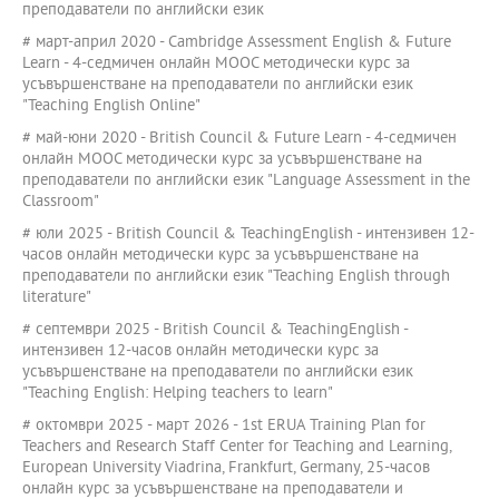
преподаватели по английски език
# март-април 2020 - Cambridge Assessment English & Future
Learn - 4-седмичен онлайн MOOC методически курс за
усъвършенстване на преподаватели по английски език
"Teaching English Online"
# май-юни 2020 - British Council & Future Learn - 4-седмичен
онлайн MOOC методически курс за усъвършенстване на
преподаватели по английски език "Language Assessment in the
Classroom"
# юли 2025 - British Council & TeachingEnglish - интензивен 12-
часов онлайн методически курс за усъвършенстване на
преподаватели по английски език "Teaching English through
literature"
# септември 2025 - British Council & TeachingEnglish -
интензивен 12-часов онлайн методически курс за
усъвършенстване на преподаватели по английски език
"Teaching English: Helping teachers to learn"
# октомври 2025 - март 2026 - 1st ERUA Training Plan for
Teachers and Research Staff Center for Teaching and Learning,
European University Viadrina, Frankfurt, Germany, 25-часов
онлайн курс за усъвършенстване на преподаватели и