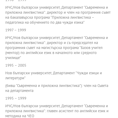
1998 – 1999
ИЧС/Нов български университет, Департамент “Съвременна и
приложна лингвистика”: директор и член на програмния съвет
на бакалавърска програма “Приложна лингвистика –
педагогика на обучението по два чужди езика”
1997 – 1999
ИЧС/Нов български университет, Департамент “Съвременна и
приложна лингвистика”: директор и съ-председател на
програмния съвет на магистърска програма “Базов учител
(ментор) по английски език в началното или средното
училище”
1995 – 2005
Нов български университет, Департамент “Чужди езици и
литератури”
(бивш “Съвременна и приложна лингвистика”): член на Съвета
на департамента
1995 – 1999
ИЧС/Нов български университет, Департамент “Съвременна и
приложна лингвистика”: главен асистент по английски език и
методика на ЧЕО