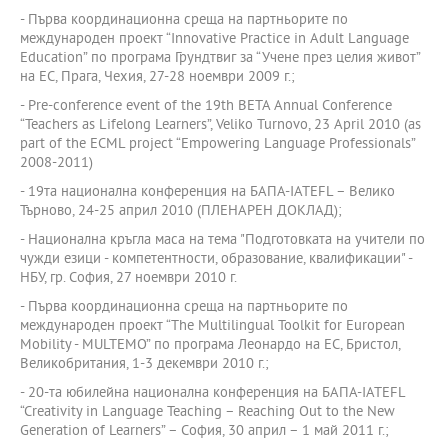
- Първа координационна среща на партньорите по
международен проект “Innovative Practice in Adult Language
Education” по програма Грундтвиг за “Учене през целия живот”
на ЕС, Прага, Чехия, 27-28 ноември 2009 г.;
- Pre-conference event of the 19th BETA Annual Conference
“Teachers as Lifelong Learners”, Veliko Turnovo, 23 April 2010 (as
part of the ECML project “Empowering Language Professionals”
2008-2011)
- 19та национална конференция на БАПА-IATEFL – Велико
Търново, 24-25 април 2010 (ПЛЕНАРЕН ДОКЛАД);
- Национална кръгла маса на тема "Подготовката на учители по
чужди езици - компетентности, образование, квалификации" -
НБУ, гр. София, 27 ноември 2010 г.
- Първа координационна среща на партньорите по
международен проект “The Multilingual Toolkit for European
Mobility - MULTEMO” по програма Леонардо на ЕС, Бристол,
Великобритания, 1-3 декември 2010 г.;
- 20-та юбилейна национална конференция на БАПА-IATEFL
“Creativity in Language Teaching – Reaching Out to the New
Generation of Learners” – София, 30 април – 1 май 2011 г.;