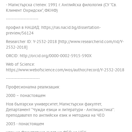
- Магистърска степен: 1991 г. Английска филология (СУ "Св.
Климент Охридски", ФКНФ)
----------------------
профил в НАЦИД: https://ras.nacid.bg/dissertation-
preview/56124
Researcher ID: Y-2532-2018 [http://www.researcherid.com/rid/Y-
2532-2018]
ORCID: http://orcid.org/0000-0002-5915-590X
Web of Science:
https://www.webofscience.com/wos/author/record/Y-2532-2018
-----------------------
Професионална реализация:
2000 – понастоящем
Нов български университет, Магистърски факултет,
Департамент “Чужди езици и литератури - Англицистика”:
преподавател по английски език и методика на ЧЕО
2003 - понастоящем