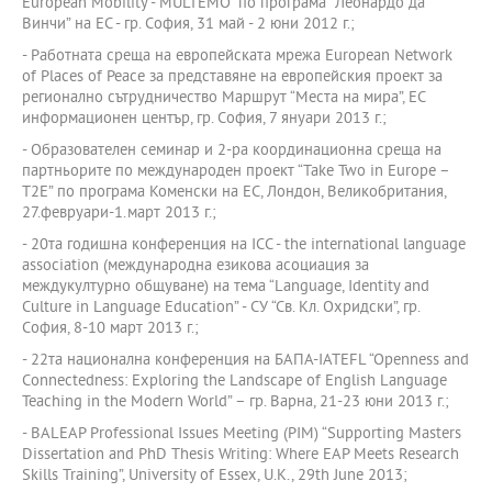
European Mobility - MULTEMO” по програма “Леонардо да
Винчи” на ЕС - гр. София, 31 май - 2 юни 2012 г.;
- Работната среща на европейската мрежа European Network
of Places of Peace за представяне на европейския проект за
регионално сътрудничество Маршрут “Места на мира”, ЕС
информационен център, гр. София, 7 януари 2013 г.;
- Образователен семинар и 2-ра координационна среща на
партньорите по международен проект “Take Two in Europe –
T2E” по програма Коменски на ЕС, Лондон, Великобритания,
27.февруари-1.март 2013 г.;
- 20та годишна конференция на ICC - the international language
association (международна езикова асоциация за
междукултурно общуване) на тема “Language, Identity and
Culture in Language Education” - СУ “Св. Кл. Охридски”, гр.
София, 8-10 март 2013 г.;
- 22та национална конференция на БАПА-IATEFL “Openness and
Connectedness: Exploring the Landscape of English Language
Teaching in the Modern World” – гр. Варна, 21-23 юни 2013 г.;
- BALEAP Professional Issues Meeting (PIM) “Supporting Masters
Dissertation and PhD Thesis Writing: Where EAP Meets Research
Skills Training”, University of Essex, U.K., 29th June 2013;