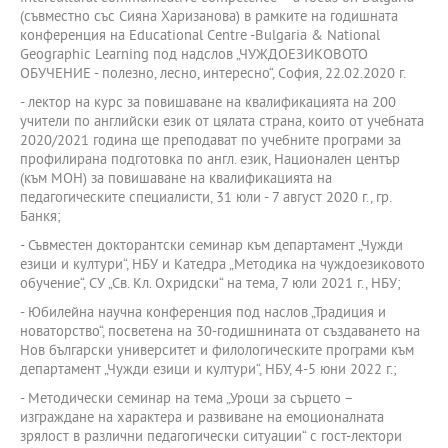
(съвместно със Сияна Харизанова) в рамките на годишната
конференция на Educational Centre -Bulgaria & National
Geographic Learning под надслов „ЧУЖДОЕЗИКОВОТО
ОБУЧЕНИЕ - полезно, лесно, интересно“, София, 22.02.2020 г.
- лектор на курс за повишаване на квалификацията на 200
учители по английски език от цялата страна, които от учебната
2020/2021 година ще преподават по учебните програми за
профилирана подготовка по англ. език, Национален център
(към МОН) за повишаване на квалификацията на
педагогическите специалисти, 31 юли - 7 август 2020 г., гр.
Банкя;
- Съвместен докторантски семинар към департамент „Чужди
езици и култури“, НБУ и Катедра „Методика на чуждоезиковото
обучение“, СУ „Св. Кл. Охридски“ на тема, 7 юли 2021 г., НБУ;
- Юбилейна научна конференция под наслов „Традиция и
новаторство“, посветена на 30-годишнината от създаването на
Нов български университет и филологическите програми към
департамент „Чужди езици и култури“, НБУ, 4-5 юни 2022 г.;
- Методически семинар на тема „Уроци за сърцето –
изграждане на характера и развиване на емоционалната
зрялост в различни педагогически ситуации“ с гост-лектори