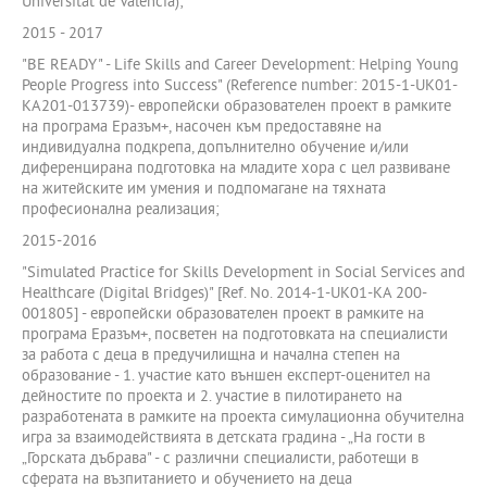
Universitat de Valencia);
2015 - 2017
"BE READY" - Life Skills and Career Development: Helping Young
People Progress into Success" (Reference number: 2015-1-UK01-
KA201-013739)- европейски образователен проект в рамките
на програма Еразъм+, насочен към предоставяне на
индивидуална подкрепа, допълнително обучение и/или
диференцирана подготовка на младите хора с цел развиване
на житейските им умения и подпомагане на тяхната
професионална реализация;
2015-2016
"Simulated Practice for Skills Development in Social Services and
Healthcare (Digital Bridges)" [Ref. No. 2014-1-UK01-KA 200-
001805] - европейски образователен проект в рамките на
програма Еразъм+, посветен на подготовката на специалисти
за работа с деца в предучилищна и начална степен на
образование - 1. участие като външен експерт-оценител на
дейностите по проекта и 2. участие в пилотирането на
разработената в рамките на проекта симулационна обучителна
игра за взаимодействията в детската градина - „На гости в
„Горската дъбрава" - с различни специалисти, работещи в
сферата на възпитанието и обучението на деца