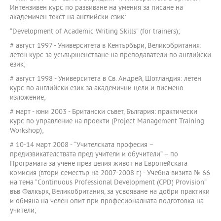
Интензивен курс по развиване на умения за писане на
академичен текст на английски език:
“Development of Academic Writing Skills” (for trainers);
# август 1997 - Университета в Кентърбъри, Великобритания:
летен курс за усъвършенстване на преподаватели по английски
език;
# август 1998 - Университета в Св. Андрей, Шотландия: летен
курс по английски език за академични цели и писмено
изложение;
# март - юни 2003 - Британски съвет, България: практически
курс по управление на проекти (Project Management Training
Workshop);
# 10-14 март 2008 - “Учителската професия –
предизвикателствата пред учители и обучители” – по
Програмата за учене през целия живот на Европейската
комисия (втори семестър на 2007-2008 г.) - Учебна визита № 66
на тема “Continuous Professional Development (CPD) Provision”
във Фалкърк, Великобритания, за усвояване на добри практики
и обмяна на челен опит при професионалната подготовка на
учители;