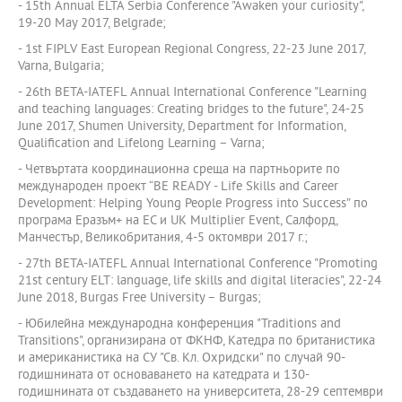
- 15th Annual ELTA Serbia Conference "Awaken your curiosity",
19-20 May 2017, Belgrade;
- 1st FIPLV East European Regional Congress, 22-23 June 2017,
Varna, Bulgaria;
- 26th BETA-IATEFL Annual International Conference "Learning
and teaching languages: Creating bridges to the future", 24-25
June 2017, Shumen University, Department for Information,
Qualification and Lifelong Learning – Varna;
- Четвъртата координационна среща на партньорите по
международен проект “BE READY - Life Skills and Career
Development: Helping Young People Progress into Success” по
програма Еразъм+ на ЕС и UK Multiplier Event, Салфорд,
Манчестър, Великобритания, 4-5 октомври 2017 г.;
- 27th BETA-IATEFL Annual International Conference "Promoting
21st century ELT: language, life skills and digital literacies", 22-24
June 2018, Burgas Free University – Burgas;
- Юбилейна международна конференция "Traditions and
Transitions", организирана от ФКНФ, Катедра по британистика
и американистика на СУ "Св. Кл. Охридски" по случай 90-
годишнината от основаването на катедрата и 130-
годишнината от създаването на университета, 28-29 септември