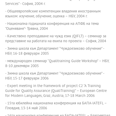
Services” - София, 2004 г.
- Общеевропейские компетенции владения иностранным
языком: изучение, обучение, оценка – НБУ, 2004 г.
- Национална годишната конференция на АПФБ на тема
"Оценяване"- Трявна, 2004
- Качествено преподаване на чужд език (QIFLT) – семинар за
представяне на работата на екипа по проекта – София, 2004
- Зимна школа към Департамент “Чуждоезиково обучение” -
НБУ, 16-18 февруари 2005
- международен семинар “Qualitraining Guide Workshop” – НБУ,
8-10 декември 2005
- Зимна школа към Департамент “Чуждоезиково обучение” -
НБУ, 15-17 февруари 2006
- Expert meeting in the framework of project C2 “A Training
Guide for Quality Assurance (QualiTraining)” – European Centre
for Modern Languages, Graz, Austria, 17-18 March 2006
- 15та юбилейна национална конференция на БАПА-IATEFL –
Пловдив, 13-14 май 2006
- 16та национална конференция на БАПА-IATEFL – Благоевград,