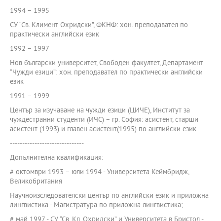
1994 – 1995
СУ “Св. Климент Охридски”, ФКНФ: хон. преподавател по
практически английски език
1992 – 1997
Нов български университет, Свободен факултет, Департамент
“Чужди езици”: хон. преподавател по практически английски
език
1991 – 1999
Център за изучаване на чужди езици (ЦИЧЕ), Институт за
чуждестранни студенти (ИЧС) – гр. София: асистент, старши
асистент (1993) и главен асистент(1995) по английски език
------------------------------
Допълнителна квалификация:
# октомври 1993 – юли 1994 - Университета Кеймбридж,
Великобритания
Научноизследователски център по английски език и приложна
лингвистика - Магистратура по приложна лингвистика;
# май 1997 - СУ “Св. Кл. Охридски” и Университета в Бристол -