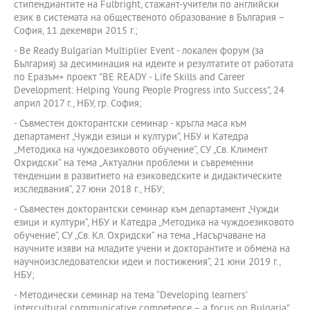
стипендиантите на Fulbright, стажант-учители по английски
език в системата на общественото образование в България –
София, 11 декември 2015 г.;
- Be Ready Bulgarian Multiplier Event - локален форум (за
България) за десиминация на идеите и резултатите от работата
по Еразъм+ проект "BE READY - Life Skills and Career
Development: Helping Young People Progress into Success", 24
април 2017 г., НБУ, гр. София;
- Съвместен докторантски семинар - кръгла маса към
департамент „Чужди езици и култури“, НБУ и Катедра
„Методика на чуждоезиковото обучение“, СУ „Св. Климент
Охридски“ на тема „Актуални проблеми и съвременни
тенденции в развитието на езиковедските и дидактическите
изследвания“, 27 юни 2018 г., НБУ;
- Съвместен докторантски семинар към департамент „Чужди
езици и култури“, НБУ и Катедра „Методика на чуждоезиковото
обучение“, СУ „Св. Кл. Охридски“ на тема „Насърчаване на
научните изяви на младите учени и докторантите и обмена на
научноизследователски идеи и постижения“, 21 юни 2019 г.,
НБУ;
- Методически семинар на тема “Developing learners’
intercultural communicative competence – a focus on Bulgaria”