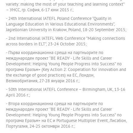
variety: making the most of your teaching and learning context”
– УНСС, гр. София, 6-17 юни 2015 г.;
- 24th International IATEFL Poland Conference “Quality in
Language Education in Various Educational Environments”,
Jagiellonian University in Krakow, Poland, 18-20 September 2015;
- 2nd International IATEFL Web Conference "Making connections
across borders in ELT", 23-24 October 2015;
- Първа координационна среща на партньорите по
международен проект “BE READY - Life Skills and Career
Development: Helping Young People Progress into Success” по
програма Еразъм+ (Key Action 2: Cooperation for innovation and
the exchange of good practices) на ЕС, Лондон,
Великобритания, 27-28 януари 2016 г.;
- 50th International IATEFL Conference – Birmingham, UK, 13-16
April 2016 г.;
- Втора координационна среща на партньорите по
международен проект “BE READY - Life Skills and Career
Development: Helping Young People Progress into Success” по
програма Еразъм+ на ЕС и Portuguese Multiplier Event, Лисабон,
Португалия, 24-25 октомври 2016 г.;