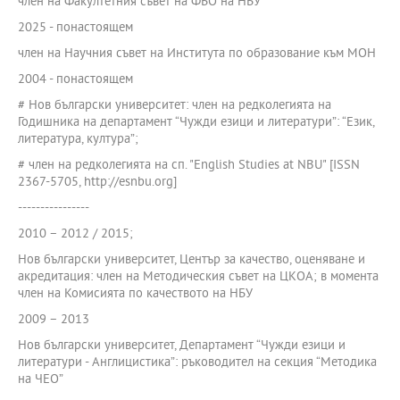
член на Факултетния съвет на ФБО на НБУ
2025 - понастоящем
член на Научния съвет на Института по образование към МОН
2004 - понастоящем
# Нов български университет: член на редколегията на
Годишника на департамент “Чужди езици и литератури”: “Език,
литература, култура”;
# член на редколегията на сп. "English Studies at NBU" [ISSN
2367-5705, http://esnbu.org]
----------------
2010 – 2012 / 2015;
Нов български университет, Център за качество, оценяване и
акредитация: член на Методическия съвет на ЦКОА; в момента
член на Комисията по качеството на НБУ
2009 – 2013
Нов български университет, Департамент “Чужди езици и
литератури - Англицистика”: ръководител на секция “Методика
на ЧЕО”