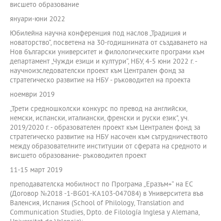
висшето образование
януари-юни 2022
Юбилейна научна конференция под наслов „Традиция и
новаторство“, посветена на 30-годишнината от създаването на
Нов български университет и филологическите програми към
департамент „Чужди езици и култури“, НБУ, 4-5 юни 2022 г. -
научноизследователски проект към Централен фонд за
стратегическо развитие на НБУ - ръководител на проекта
ноември 2019
„Трети средношколски конкурс по превод на английски,
немски, испански, италиански, френски и руски език", уч.
2019/2020 г. - образователен проект към Централен фонд за
стратегическо развитие на НБУ насочен към сътрудничеството
между образователните институции от сферата на средното и
висшето образование- ръководител проект
11-15 март 2019
преподавателска мобилност по Програма „Еразъм+“ на ЕС
(Договор №2018 -1-BG01-KA103-047084) в Университета във
Валенсия, Испания (School of Philology, Translation and
Communication Studies, Dpto. de Filología Inglesa y Alemana,