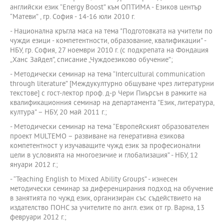
английски език “Energy Boost” към ОПТИМА - Езиков център
“Матеви” , гр. София - 14-16 юли 2010 г.
- Национална кръгла маса на тема "Подготовката на учители по
чужди езици - компетентности, образование, квалификации" -
НБУ, гр. София, 27 ноември 2010 г. (с подкрепата на Фондация
„Ханс Зайдел”, списание „Чуждоезиково обучение”;
- Методически семинар на тема “Intercultural communication
through literature” [Междукултурно общуване чрез литературни
текстове] с гост-лектор проф. д-р Чери Пиърсън в рамките на
квалификационния семинар на департамента "Език, литература,
култура" – НБУ, 20 май 2011 г.;
- Методически семинар на тема “Европейският образователен
проект MULTEMO – развиване на генеративна езикова
компетентност у изучаващите чужд език за професионални
цели в условията на многоезичие и глобализация” - НБУ, 12
януари 2012 г.;
- “Teaching English to Mixed Ability Groups” - изнесен
методически семинар за диференцирания подход на обучение
в занятията по чужд език, организиран със съдействието на
издателство ПОНС за учителите по англ. език от гр. Варна, 13
февруари 2012 г.;