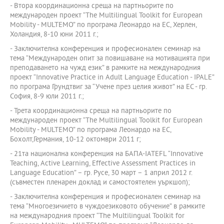
- Втора координационна среща на партньорите по
международен проект “The Multilingual Toolkit for European
Mobility - MULTEMO” по програма Леонардо на ЕС, Херлен,
Холандия, 8-10 юни 2011 г.;
- Заключителна конференция и професионален семинар на
тема “Международен опит за повишаване на мотивацията при
преподаването на чужд език” в рамките на международния
проект “Innovative Practice in Adult Language Education - IPALE”
по програма Грундтвиг за “Учене през целия живот” на ЕС - гр.
София, 8-9 юли 2011 г.;
- Трета координационна среща на партньорите по
международен проект “The Multilingual Toolkit for European
Mobility - MULTEMO” по програма Леонардо на ЕС,
Бохолт,Германия, 10-12 октомври 2011 г;
- 21та национална конференция на БАПА-IATEFL “Innovative
Teaching, Active Learning, Effective Assessment Practices in
Language Education” – гр. Русе, 30 март – 1 април 2012 г.
(съвместен пленарен доклад и самостоятелен уъркшоп);
- Заключителна конференция и професионален семинар на
тема “Многоезичието в чуждоезиковото обучение” в рамките
на международния проект “The Multilingual Toolkit for