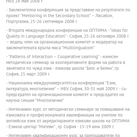
НБУ, 28 май 2008 г.
- Заключителна конференция за представяне на резултатите по
проект “Mentoring in the Secondary School” – Лисабон,
Португалия, 25-26 септември 2008 г.
- Втората международна конференция на ОПТИМА - “Ideas for
Quality in Language Education” - София, 25-26 октомври 2008 г.
– водещ член на организационния комитет и модератор на
заключителната кръгла маса “Multilingualism”
- “Patterns of Interaction – Cooperative Learning” - изнесен
методически семинар за кооперативните форми на работа в
занятията по чужд език - езикова школа “Белс и Белин”, гр.
София, 25 март 2009 г.
- Национална междууниверситетска конференция “Език,
литература, многоезичие” – НБУ, София, 30-31 май 2009 г. - съ-
председател на организационния комитет и председател на
научна секция “Многоезичие”
- Интензивен курс от методически семинари за повишаване на
езиковата и професионалната квалификация на учители по
английски език от акредитираните езикови школи на ОПТИМА
- Езиков център “Матеви” , гр. София - 15-19 юни 2009 г.
- Интензивен квалификационен курс за преподаватели по