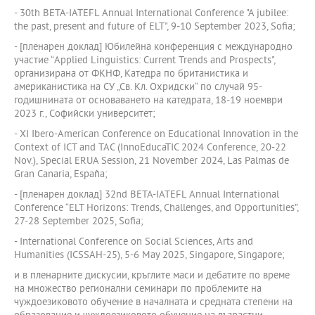
- 30th BETA-IATEFL Annual International Conference "A jubilee:
the past, present and future of ELT", 9-10 September 2023, Sofia;
- [пленарен доклад] Юбилейна конференция с международно
участие “Applied Linguistics: Current Trends and Prospects",
организирана от ФКНФ, Катедра по британистика и
американистика на СУ „Св. Кл. Охридски“ по случай 95-
годишнината от основаването на катедрата, 18-19 ноември
2023 г., Софийски университет;
- XI Ibero-American Conference on Educational Innovation in the
Context of ICT and TAC (InnoEducaTIC 2024 Conference, 20-22
Nov.), Special ERUA Session, 21 November 2024, Las Palmas de
Gran Canaria, España;
- [пленарен доклад] 32nd BETA-IATEFL Annual International
Conference “ELT Horizons: Trends, Challenges, and Opportunities”,
27-28 September 2025, Sofia;
- International Conference on Social Sciences, Arts and
Humanities (ICSSAH-25), 5-6 May 2025, Singapore, Singapore;
и в пленарните дискусии, кръглите маси и дебатите по време
на множество регионални семинари по проблемите на
чуждоезиковото обучение в началната и средната степени на