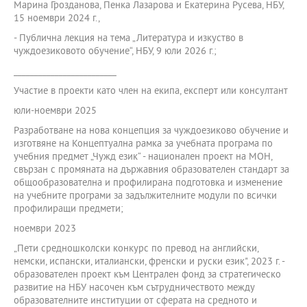
Марина Грозданова, Пенка Лазарова и Екатерина Русева, НБУ,
15 ноември 2024 г.,
- Публична лекция на тема „Литература и изкуство в
чуждоезиковото обучение“, НБУ, 9 юли 2026 г.;
_________________________
Участие в проекти като член на екипа, експерт или консултант
юли-ноември 2025
Разработване на нова концепция за чуждоезиково обучение и
изготвяне на Концептуална рамка за учебната програма по
учебния предмет „Чужд език“ - национален проект на МОН,
свързан с промяната на държавния образователен стандарт за
общообразователна и профилирана подготовка и изменение
на учебните програми за задължителните модули по всички
профилиращи предмети;
ноември 2023
„Пети средношколски конкурс по превод на английски,
немски, испански, италиански, френски и руски език", 2023 г. -
образователен проект към Централен фонд за стратегическо
развитие на НБУ насочен към сътрудничеството между
образователните институции от сферата на средното и