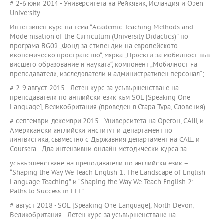
# 2-6 юни 2014 - Университета на Рейкявик, Исландия и Open
University -
Интензивен курс на тема “Academic Teaching Methods and
Modernisation of the Curriculum (University Didactics)” по
програма BG09 „Фонд за стипендии на европейското
икономическо пространство“, мярка „Проекти за мобилност във
висшето образование и науката“, компонент „Мобилност на
преподаватели, изследователи и административен персонал“;
# 2-9 август 2015 - Летен курс за усъвършенстване на
преподаватели по английски език към SOL [Speaking One
Language], Великобритания (проведен в Стара Тура, Словения).
# септември-декември 2015 - Университета на Орегон, САЩ и
Американски английски институт и департамент по
лингвистика, съвместно с Държавния департамент на САЩ и
Coursera - Два интензивни онлайн методически курсa за
усъвършенстване на преподаватели по английски език –
“Shaping the Way We Teach English 1: The Landscape of English
Language Teaching” и “Shaping the Way We Teach English 2:
Paths to Success in ELT”
# август 2018 - SOL [Speaking One Language], North Devon,
Великобритания - Летен курс за усъвършенстване на