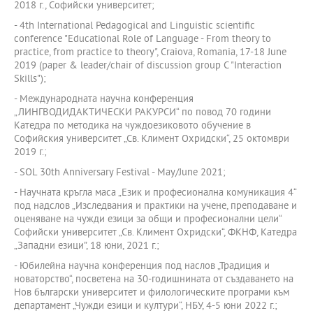
2018 г., Софийски университет;
- 4th International Pedagogical and Linguistic scientific
conference "Educational Role of Language - From theory to
practice, from practice to theory", Craiova, Rоmania, 17-18 June
2019 (paper & leader/chair of discussion group C "Interaction
Skills");
- Международната научна конференция
„ЛИНГВОДИДАКТИЧЕСКИ РАКУРСИ“ по повод 70 години
Катедра по методика на чуждоезиковото обучение в
Софийския университет „Св. Климент Охридски“, 25 октомври
2019 г.;
- SOL 30th Anniversary Festival - May/June 2021;
- Научната кръгла маса „Език и професионална комуникация 4“
под надслов „Изследвания и практики на учене, преподаване и
оценяване на чужди езици за общи и професионални цели“
Софийски университет „Св. Климент Охридски“, ФКНФ, Катедра
„Западни езици”, 18 юни, 2021 г.;
- Юбилейна научна конференция под наслов „Традиция и
новаторство“, посветена на 30-годишнината от създаването на
Нов български университет и филологическите програми към
департамент „Чужди езици и култури“, НБУ, 4-5 юни 2022 г.;