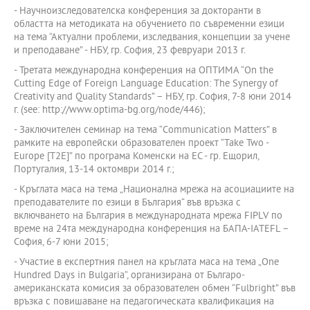
- Научноизследователска конференция за докторанти в
областта на методиката на обучението по съвременни езици
на тема “Актуални проблеми, изследвания, концепции за учене
и преподаване” - НБУ, гр. София, 23 февруари 2013 г.
- Третата международна конференция на ОПТИМА “On the
Cutting Edge of Foreign Language Education: The Synergy of
Creativity and Quality Standards” – НБУ, гр. София, 7-8 юни 2014
г. (see: http://www.optima-bg.org/node/446);
- Заключителен семинар на тема “Communication Matters” в
рамките на европейски образователен проект “Take Two -
Europe [T2E]” по програма Коменски на ЕС - гр. Ещорил,
Португалия, 13-14 октомври 2014 г.;
- Кръглата маса на тема „Национална мрежа на асоциациите на
преподавателите по езици в България“ във връзка с
включването на България в международната мрежа FIPLV по
време на 24та международна конференция на БАПА-IATEFL –
София, 6-7 юни 2015;
- Участие в експертния панел на кръглата маса на тема „One
Hundred Days in Bulgaria“, организирана от Българо-
американската комисия за образователен обмен “Fulbright” във
връзка с повишаване на педагогическата квалификация на