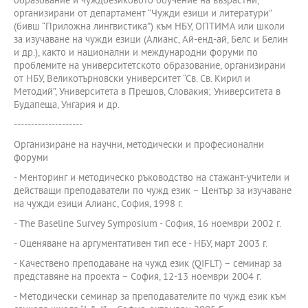
образование и чуждоезиковото обучение на възрастни,
организирани от департамент “Чужди езици и литератури”
(бивш “Приложна лингвистика”) към НБУ, ОПТИМА или школи
за изучаване на чужди езици (Алианс, Ай-енд-ай, Белс и Белин
и др.), както и национални и международни форуми по
проблемите на университетското образование, организирани
от НБУ, Великотърновски университет “Св. Св. Кирил и
Методий”, Университета в Прешов, Словакия; Университета в
Будапеща, Унгария и др.
--------------------
Организиране на научни, методически и професионални
форуми
- Менторинг и методическо ръководство на стажант-учители и
действащи преподаватели по чужд език – Център за изучаване
на чужди езици Алианс, София, 1998 г.
- The Baseline Survey Symposium - София, 16 ноември 2002 г.
- Оценяване на аргументативен тип есе - НБУ, март 2003 г.
- Качествено преподаване на чужд език (QIFLT) – семинар за
представяне на проекта – София, 12-13 ноември 2004 г.
- Методически семинар за преподавателите по чужд език към