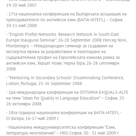
19-20 май 2007
- 17та национална конференция на Българската асоциация на
преподавателите по английски език (БАПА-IATEFL) – София,
10-11 май 2008
- “English Profile Networks: Research Network in South-East
Europe Inaugural Seminar”, 26-28 September 2008 Herceg Novi,
Montenegro – Международен семинар за създаване на
експертна мрежа за разработване и пилотиране на
съдържателния профил на Европейската езикова рамка за
английски език, Херцег Нови, Черна Гора, 26-28 септември
2008
- "Mentoring in Secondary Schools" Disseminating Conference,
Lisbon, Portugal, 25-26 September 2008
- 2ра международна конференция на ОПТИМА-EAQUALS-ALTE
на тема “Ideas for Quality in Language Education” – София, 25-
26 октомври 2008
- 18та годишна национална конференция на БАПА-IATEFL -
Ст.Загора, 16-17 май 2009 г.
- Национална междууниверситетска конференция “Език,
литература, многоезичие” – НБУ, София, 30 - 31 май 2009 г.