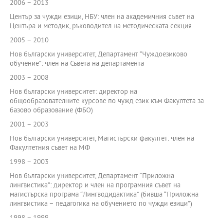
2006 – 2013
Център за чужди езици, НБУ: член на академичния съвет на
Центъра и методик, ръководител на методическата секция
2005 – 2010
Нов български университет, Департамент “Чуждоезиково
обучение”: член на Съвета на департамента
2003 – 2008
Нов български университет: директор на
общообразователните курсове по чужд език към Факултета за
базово образование (ФБО)
2001 – 2003
Нов български университет, Магистърски факултет: член на
Факултетния съвет на МФ
1998 – 2003
Нов български университет, Департамент “Приложна
лингвистика”: директор и член на програмния съвет на
магистърска програма “Лингводидактика” (бивша “Приложна
лингвистика – педагогика на обучението по чужди езици”)