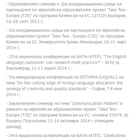
- Образователен семинар и 2ра координационна среща на
партньорите по европейски образователен проект “Take Two -
Europe (T2E)” по програма Коменски на ЕС, 127СОУ, България,
16.-18. септ. 2013 г.;
- 3та координационна среща на партньорите по европейски
образователен проект “Take Two - Europe (T2E)” по програма
Коменски на ЕС, Университета Хумак, Финландия, 18.-21. март
2014 г.;
- 23та национална конференция на БАПА-IATEFL “The English
language classroom: can research meet practice?” – ЮЗУ, гр.
Благоевград, 11-13 април 2014 г.;
- 3та международна конференция на ОПТИМА-EAQUALS на
тема “On the cutting edge of foreign language education: the
synergy of creativity and quality standards” – София, 7-8 юни
2014 г.;
- Заключителен семинар на тема “Communication Matters” в
рамките на европейски образователен проект “Take Two -
Europe (T2E)” по програма Коменски на ЕС - колежът ESHTE, гр.
Ещорил, Портогалия, 13-14 октомври 2014 г. (пленарен
доклад);
- 24та национална конференция на БАПА-IATEFL “Celebrating