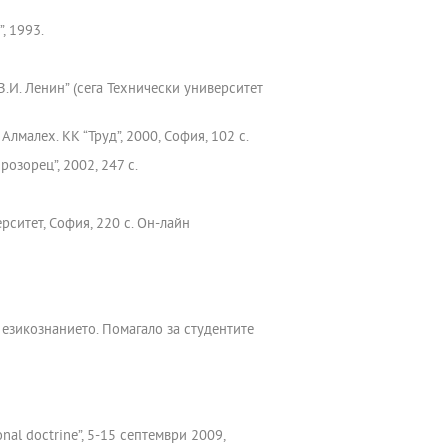
, 1993.
В.И. Ленин” (сега Технически университет
Алмалех. КК “Труд”, 2000, София, 102 с.
озорец”, 2002, 247 с.
рситет, София, 220 c. Он-лайн
в езикознанието. Помагало за студентите
nal doctrine”, 5-15 септември 2009,