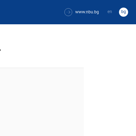
en
bg
www.nbu.bg

.