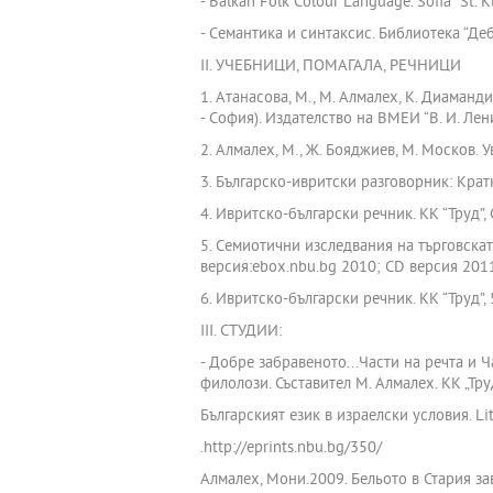
- Balkan Folk Colour Language. Sofia “St. Kl
- Семантика и синтаксис. Библиотека “Деб
ІІ. УЧЕБНИЦИ, ПОМАГАЛА, РЕЧНИЦИ
1. Атанасова, М., М. Алмалех, К. Диаман
- София). Издателство на ВМЕИ “В. И. Лени
2. Алмалех, М., Ж. Бояджиев, М. Москов. 
3. Българско-ивритски разговорник: Крат
4. Ивритско-български речник. КК “Труд”,
5. Семиотични изследвания на търговската
версия:ebox.nbu.bg 2010; CD версия 201
6. Ивритско-български речник. КК “Труд”, 5
ІІІ. СТУДИИ:
- Добре забравеното...Части на речта и Ч
филолози. Съставител М. Алмалех. КК „Труд
Българският език в израелски условия. Litt
.http://eprints.nbu.bg/350/
Алмалех, Мони.2009. Бельото в Стария заве