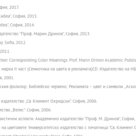
фия, 2017.
Кибеа", София, 2015.
беа", София, 2014.
дателство "Проф. Марин Дринов", София, 2013.
y. Sofia, 2012.
 2011.
 their Corresponding Color Meanings. Prof. Marin Drinov Academic Publis
марка ІІ част (Семиотика на цвета в рекламата)CD. Издателство на НБ
я, 2001.
нския фолклор; Библейско червено; Рекламата – цвят и символи. „Аско
 издателство „Св. Климент Охридски”. София, 2006.
лство „Велес”. София, 2006.
вистични аспекти. Академично издателство “Проф. М. Дринов”, София,
 на цветовете. Университетско издателство с печатница “Св. Климент 