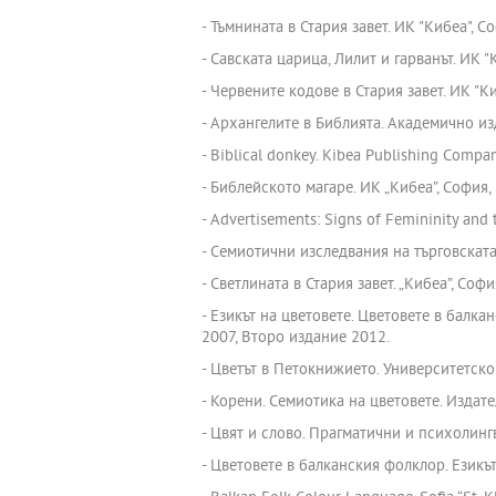
- Тъмнината в Стария завет. ИК "Кибеа", Со
- Савската царица, Лилит и гарванът. ИК "
- Червените кодове в Стария завет. ИК "Ки
- Архангелите в Библията. Академично из
- Biblical donkey. Kibea Publishing Compan
- Библейското магаре. ИК „Кибеа”, София,
- Advertisements: Signs of Femininity and
- Семиотични изследвания на търговската 
- Светлината в Стария завет. „Кибеа”, Софи
- Езикът на цветовете. Цветовете в балка
2007, Второ издание 2012.
- Цветът в Петокнижието. Университетско
- Корени. Семиотика на цветовете. Издате
- Цвят и слово. Прагматични и психолинг
- Цветовете в балканския фолклор. Езикът