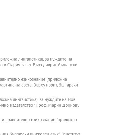
риложна лингвистика), за нуждите на
в Стария завет. Върху иврит, български
сравнително езикознание (приложна
артина на света. Върху иврит, български
ложна лингвистика), за нуждите на Нов
мично издателство "Проф. Марин Дринов",
що и сравнително езикознание (приложна
нния български книжовен език.” (Институт