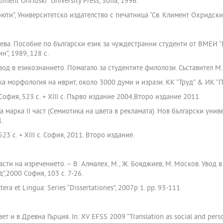
iment Ohridski” University Press, Sofia, 1996.
юти”, Университетско издателство с печатница “Св. Климент Охридски”
диева. Пособие по български език за чуждестранни студенти от ВМЕИ “
н”, 1989, 128 с.
Увод в езикознанието. Помагало за студентите филолози. Съставител М. 
ка морфология на иврит, около 3000 думи и изрази. КК “Труд” & ИК “Пр
 София, 523 с. + ХІІІ с. Първо издание 2004,Второ издание 2011.
 марка ІІ част (Семиотика на цвета в рекламата). Нов български униве
1.
23 с. + ХІІІ с. София, 2011. Второ издание.
асти на изречението. – В: Алмалех, М., Ж. Бояджиев, М. Москов. Увод 
”,2000 София, 103 с. 7-26.
era et Lingua: Series “Dissertationes”, 2007р 1. pp. 93-111
т и в Древна Гърция. In: XV EFSS 2009 “Translation as social and perso