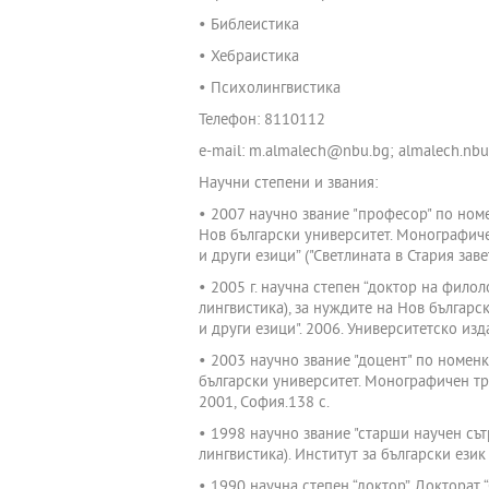
• Библеистика
• Хебраистика
• Психолингвистика
Телефон: 8110112
e-mail: m.almalech@nbu.bg; almalech.n
Научни степени и звания:
• 2007 научно звание "професор" по ном
Нов български университет. Монографичен
и други езици” ("Светлината в Стария завет
• 2005 г. научна степен “доктор на фил
лингвистика), за нуждите на Нов българс
и други езици". 2006. Университетско изд
• 2003 научно звание "доцент" по номен
български университет. Монографичен тр
2001, София.138 с.
• 1998 научно звание "старши научен сът
лингвистика). Институт за български език 
• 1990 научна степен “доктор”. Докторат