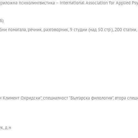
ложна психолингвистика – International Association for Applied Psyc
Б)
ни помагала, речник, разговорник, 9 студии (над 50 стр.), 200 статии
ти Климент Охридски”, специалност “Българска филология”, втора спец
х, д.н