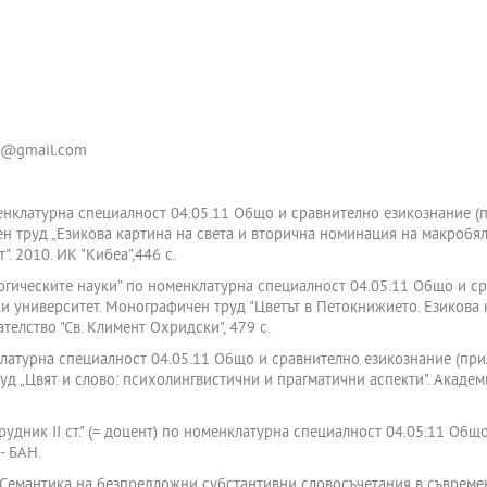
bu@gmail.com
енклатурна специалност 04.05.11 Общо и сравнително езикознание (п
 труд „Езикова картина на света и вторична номинация на макробяло 
". 2010. ИК "Кибеа",446 с.
ологическите науки” по номенклатурна специалност 04.05.11 Общо и 
ки университет. Монографичен труд "Цветът в Петокнижието. Езикова к
ателство "Св. Климент Охридски", 479 с.
клатурна специалност 04.05.11 Общо и сравнително езикознание (при
уд „Цвят и слово: психолингвистични и прагматични аспекти". Акаде
рудник ІІ ст." (= доцент) по номенклатурна специалност 04.05.11 Об
- БАН.
 “Семантика на безпредложни субстантивни словосъчетания в съвреме