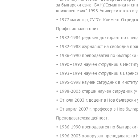
за български език - БАН)."Семантика и 
книжовен език". 1993. Университетско из
• 1977 магистър, СУ “Св. Климент Охридск
Професионален опит:
• 1982-1984 редовен докторант по спецал
• 1982-1988 журналист на свободна прак
• 1986-1990 преподавател по български 
• 1990–1992 научен сътрудник в Институ
• 1993–1994 научен сътрудник в Еврейск
• 1995-1998 научен сътрудник в Институт
• 1998-2003 старши научен сътрудник (= 
• От юли 2003 г. доцент в Нов български 
• От април 2007 г. професор в Нов бълга
Преподавателска дейност:
• 1986-1990 преподавател по български 
• 1996-2003 хоноруван преподавател в 