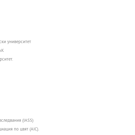
рски университет
АК
рситет.
зследвания (IASS)
ация по цвят (AIC).