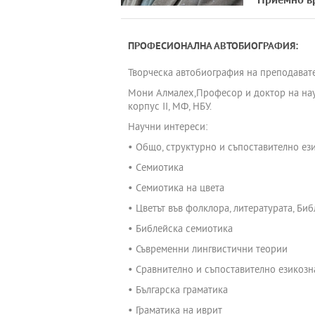
Приемно в
ПРОФЕСИОНАЛНА АВТОБИОГРАФИЯ:
Творческа автобиография на преподават
Мони Алмалех,Професор и доктор на наук
корпус II, МФ, НБУ.
Научни интереси:
• Общо, структурно и съпоставително ез
• Семиотика
• Семиотика на цвета
• Цветът във фолклора, литературата, Биб
• Библейска семиотика
• Съвременни лингвистични теории
• Сравнително и съпоставително езикозн
• Българска граматика
• Граматика на иврит