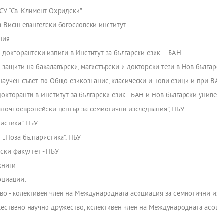
СУ “Св. Климент Охридски”
в Висш евангелски богословски институт
ния
 докторантски изпити в Институт за български език – БАН
 защити на бакалавърски, магистърски и докторски тези в Нов бълга
 научен съвет по Общо езикознание, класически и нови езици и при В
окторанти в Институт за български език - БАН и Нов български униве
източноевропейски център за семиотични изследвания”, НБУ
истика” НБУ.
 „Нова българистика”, НБУ
ски факултет - НБУ
книги
оциации:
во - колективен член на Международната асоциация за семиотични и
ществено научно дружество, колективен член на Международната асоци