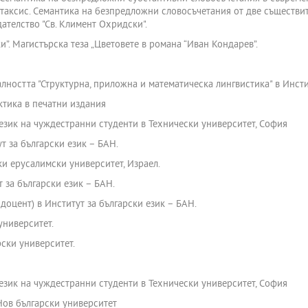
синтаксис. Семантика на безпредложни словосъчетания от две съществ
дателство "Св. Климент Охридски".
и”. Магистърска теза „Цветовете в романа “Иван Кондарев”.
ността "Структурна, приложна и математическа лингвистика" в Инстит
тика в печатни издания
език на чуждестранни студенти в Технически университет, София
т за български език – БАН.
и ерусалимски университет, Израел.
 за български език – БАН.
доцент) в Институт за български език – БАН.
университет.
рски университет.
език на чуждестранни студенти в Технически университет, София
Нов български университет