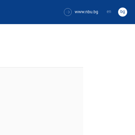
en
bg
www.nbu.bg
