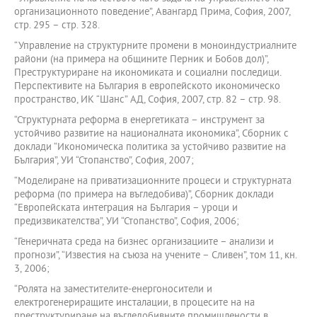
организационното поведение”, Авангард Прима, София, 2007,
стр. 295 – стр. 328.
“Управление на структурните промени в моноиндустриалните
райони (на примера на общините Перник и Бобов дол)”,
Преструктуриране на икономиката и социални последици.
Перспективите на България в европейското икономическо
пространство, ИК “Шанс” АД, София, 2007, стр. 82 – стр. 98.
“Структурната реформа в енергетиката – инструмент за
устойчиво развитие на националната икономика”, Сборник с
доклади “Икономическа политика за устойчиво развитие на
България”, УИ “Стопанство”, София, 2007;
“Моделиране на приватизационните процеси и структурната
реформа (по примера на въгледобива)”, Сборник доклади
“Европейската интеграция на България – уроци и
предизвикателства”, УИ “Стопанство”, София, 2006;
“Генеричната среда на бизнес организациите – анализи и
прогнози”, “Известия на съюза на учените – Сливен”, том 11, кн.
3, 2006;
“Ролята на заместителите-енергоносители и
електрогенериращите инсталации, в процесите на на
преструктуриране на въгледобивните промишлености в