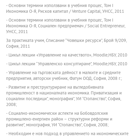
- Основни термини използвани в учебния процес, Том I
Икономика О-Я, Рисков капитал / Venture Сapital, УНСС, 2011
- Основни термини използвани в учебния процес, Том I
Икономика О-Я, Социален предприемач / Social Еntrepreneur,
УНСС, 2011
За практиката учим, Списание “Човешки ресурси”, Брой 9/209,
София, 2011
- Цикъл лекции «Управление на качеството», Moodle,НБУ, 2010
- Цикъл лекции “Управленско консултиране”, Moodle,НБУ, 2010
- Управление на търговската дейност в малките и средните
предприятия, авторски учебник, Фатум ООД, София, 2008 г.;
- Развитие и преструктуриране на въгледобивната
промишленост в националната икономика. Приватизация и
социални последици”, монография”, УИ “Стопанство”, София,
2008;
- Социално-икономически аспекти на Бобовдолския
промишлено-енергиен район – структурни реформи и
развитие”, монография, УИ “Стопанство”, София, 2008;
- Необходим е нов подход в управлението на икономическите