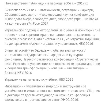
По-съществени публикации в периода 2006 г. – 2017 г.:
Бизнесът през 21 век — възможности, регулации и бариери,
Сборник с доклади от Международна научна конференция
«Свободата вчера, свободата днес, свободата утре — на върха
на копието ли е?», Русе, 2017
Управленски подход и методология за оценка и мониторинг на
процесите на хармонизиране на националната железопътна
система с железопътната система на ЕС, монография, Годишник
на департамент «Администрация и управление», НБУ, 2016
Визия за устойчиво бъдеще — глобална виртуалност /
интерактивност, управленски парадигми и културни
феномени/, Научно-практическа конференция «Стратегически
визи: Ефективно управление за икономически, организационни
и социални трансформации (иновации — институции —
бизнес), НБУ, 2016
Управление на качеството, учебник, НБУ, 2016
Иновационни управленски подходи и инструменти за
устойчивост и екологичност на логистичните системи, Сборник
с доклади от десета международна научна конференция
«логистиката в променящия се свят», УНСС, 2016;