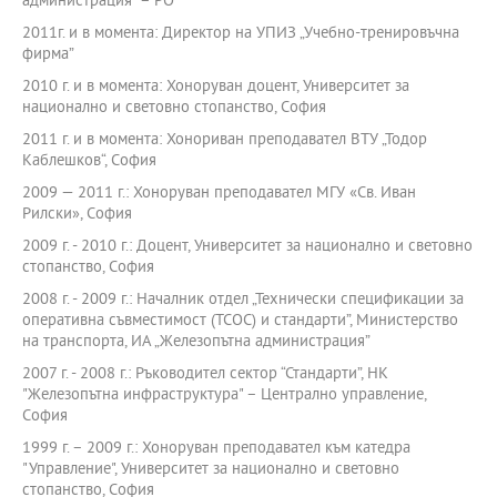
администрация” – РО
2011г. и в момента: Директор на УПИЗ „Учебно-тренировъчна
фирма”
2010 г. и в момента: Хоноруван доцент, Университет за
национално и световно стопанство, София
2011 г. и в момента: Хонориван преподавател ВТУ „Тодор
Каблешков“, София
2009 — 2011 г.: Хоноруван преподавател МГУ «Св. Иван
Рилски», София
2009 г. - 2010 г.: Доцент, Университет за национално и световно
стопанство, София
2008 г. - 2009 г.: Началник отдел „Технически спецификации за
оперативна съвместимост (ТСОС) и стандарти”, Министерство
на транспорта, ИА „Железопътна администрация”
2007 г. - 2008 г.: Ръководител сектор “Стандарти”, НК
"Железопътна инфраструктура" – Централно управление,
София
1999 г. – 2009 г.: Хоноруван преподавател към катедра
"Управление", Университет за национално и световно
стопанство, София