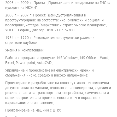
2008 г. – 2009 г.: Проект: „Проектиране и внедряване на ГИС за
нуждите на НКЖИ”.
2005 г. – 2007 г.: Проект: “Деиндустриализация и
преструктуриране на заетостта: икономически и социални
последици”, катедра “Маркетинг и стратегическо планиране”,
УНСС – София, Договор НИД 21.03-5/2005
1984 г. – 1990 г.: Ръководител на студентски радио- и
стрелкови клубове.
Умения и компетенции:
Работа с програмни продукти: MS Windows, MS Office – Word,
Excel, Power point, AutoCAD;
Управление и проектиране на електрически мрежи и
съоръжения ниско, средно и високо напрежение;
Проектиране и разработване на конструктивно-технологична
документация на машини, технологична екипировка, изделия и
резервни части за транспортната, енергийната, химическата и
машиностроителната промишлености, в т.ч в нормално и
взривозащитено изпълнение;
Програмиране на машини с ЦПУ;