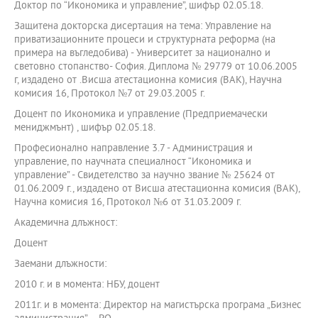
Доктор по “Икономика и управление”, шифър 02.05.18.
Защитена докторска дисертация на тема: Управление на
приватизационните процеси и структурната реформа (на
примера на въгледобива) - Университет за национално и
световно стопанство- София. Диплома № 29779 от 10.06.2005
г, издадено от .Висша атестационна комисия (ВАК), Научна
комисия 16, Протокол №7 от 29.03.2005 г.
Доцент по Икономика и управление (Предприемачески
мениджмънт) , шифър 02.05.18.
Професионално направление 3.7 - Администрация и
управление, по научната специалност “Икономика и
управление” - Свидетелство за научно звание № 25624 от
01.06.2009 г., издадено от Висша атестационна комисия (ВАК),
Научна комисия 16, Протокол №6 от 31.03.2009 г.
Академична длъжност:
Доцент
Заемани длъжности:
2010 г. и в момента: НБУ, доцент
2011г. и в момента: Директор на магистърска програма „Бизнес