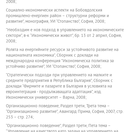
2008;
Социално-икономически аспекти на Бобовдолския
промишлено-енергиен район – структурни реформи и
развитие”, монография, УИ “Стопанство”, София, 2008;
“Необходим е нов подход в управлението на икономическите
сектори”, в-к “Икономически живот”, бр. 13 от 2 април, София,
2008;
Ролята на енергийните ресурси за устойчивото развитие на
националната икономика”, Сборник с доклади на
международна конференция ”Икономическа политика за
устойчиво развитие”, УИ “Стопанство”, София, 2008;
“Стратегически подходи при управлението на малките и
средните предприятия в Република България”, Сборник с
доклади “Фирмите и пазарите в България в условията на
евроинтеграция - продължаващата адаптация”, изд.
Икономически университет – Варна, 2008;
Организационно поведение, Раздел трети, Трета тема –
“Организационно развитие”, Авангард Прима, София, 2007, стр.
253 – стр. 274;
“Организационно поведение”, Раздел трети, Пета тема –
“Управление на качеството като задача на управлението на