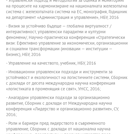
- Управленски подход и методология за оценка и мониторинг
на процесите на хармонизиране на националната железопътна
система с железопътната система на ЕС, монография, Годишник
на департамент «Администрация и управление», НБУ, 2016
- Визия за устойчиво бъдеще — глобална виртуалност /
интерактивност, управленски парадигми и културни
феномени/, Научно-практическа конференция «Стратегически
визи: Ефективно управление за икономически, организационни
и социални трансформации (иновации — институции —
бизнес), НБУ, 2016
- Управление на качеството, учебник, НБУ, 2016
- Иновационни управленски подходи и инструменти за
устойчивост и екологичност на логистичните системи, Сборник
с доклади от десета международна научна конференция
«логистиката в променящия се свят», УНСС, 2016;
- Анагардни управленски подходи за организационно
развитие, Сборник с доклади от Международна научна
конференция «Лидерство и организационно развитие», СУ,
2016;
- Роли и бариери пред лидерството в съвременното
управление, Сборник с доклади от национална научна