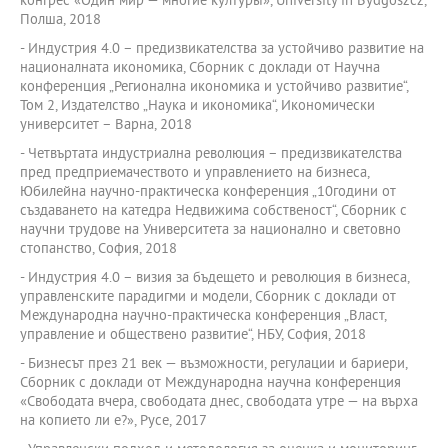
конгрес «Один мир — многие културы», University in Bydgoszcz,
Полша, 2018
- Индустрия 4.0 – предизвикателства за устойчиво развитие на
националната икономика, Сборник с доклади от Научна
конференция „Регионална икономика и устойчиво развитие“,
Том 2, Издателство „Наука и икономика“, Икономически
университет – Варна, 2018
- Четвъртата индустриална революция – предизвикателства
пред предприемачеството и управлението на бизнеса,
Юбилейна научно-практическа конференция „10години от
създаването на катедра Недвижима собственост“, Сборник с
научни трудове на Университета за национално и световно
стопанство, София, 2018
- Индустрия 4.0 – визия за бъдещето и революция в бизнеса,
управленските парадигми и модели, Сборник с доклади от
Международна научно-практическа конференция „Власт,
управление и обществено развитие“, НБУ, София, 2018
- Бизнесът през 21 век — възможности, регулации и бариери,
Сборник с доклади от Международна научна конференция
«Свободата вчера, свободата днес, свободата утре — на върха
на копието ли е?», Русе, 2017