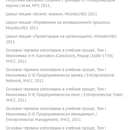
Република България, Сборник с доклади от Международна
научна сесия, МГУ, 2011;
Цикъл лекции «Бизнес анализ», Moodle,НБУ, 2011
Цикъл лекции «Управление на иновационните процеси»,
Moodle,НБУ, 2011
Цикъл лекции «Проектиране на организаците», Moodle,НБУ,
2011
Основни термини използвани в учебния процес, Том I
Икономика А-Н, Кантийон (Cantillion), Ришар (1680-1734),
УНСС, 2011
Основни термини използвани в учебния процес, Том I
Икономика О-Я, Предприемаческа мрежа / Entrepreneurial
Network, УНСС, 2011
Основни термини използвани в учебния процес, Том I
Икономика О-Я, Предприемачески екип / Entrepreneurial Тeam,
УНСС, 2011
Основни термини използвани в учебния процес, Том I
Икономика О-Я, Предприемачески мениджмънт /
Entrepreneurial Мanagement, УНСС, 2011
Основни термини използвани в учебния процес, Том I