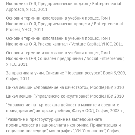
Икономика О-Я, Предприемачески подход / Entrepreneurial
Аpproach, УНСС, 2011
Основни термини използвани в учебния процес, Том I
Икономика О-Я, Предприемачески процеси / Entrepreneurial
Рrocess, УНСС, 2011
Основни термини използвани в учебния процес, Том I
Икономика О-Я, Рисков капитал / Venture Сapital, УНСС, 2011
Основни термини използвани в учебния процес, Том I
Икономика О-Я, Социален предприемач / Social Еntrepreneur,
УНСС, 2011
За практиката учим, Списание “Човешки ресурси”, Брой 9/209,
София, 2011
Цикъл лекции «Управление на качеството», Moodle,НБУ, 2010
Цикъл лекции “Управленско консултиране”, Moodle,НБУ, 2010
“Управление на търговската дейност в малките и средните
праедприятия”, авторски учебник, Фатум ООД, София, 2008 г.;
“Развитие и преструктуриране на въгледобивната
промишленост в националната икономика. Приватизация и
социални последици”, монография”, УИ “Стопанство”, София,