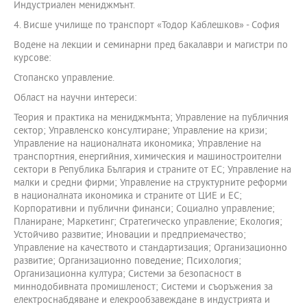
Индустриален мениджмънт.
4. Висше училище по транспорт «Тодор Каблешков» - София
Водене на лекции и семинарни пред бакалаври и магистри по
курсове:
Стопанско управление.
Област на научни интереси:
Теория и практика на мениджмънта; Управление на публичния
сектор; Управленско консултиране; Управление на кризи;
Управление на националната икономика; Управление на
транспортния, енергийния, химическия и машиностроителни
сектори в Република България и страните от ЕС; Управление на
малки и средни фирми; Управление на структурните реформи
в националната икономика и страните от ЦИЕ и ЕС;
Корпоративни и публични финанси; Социално управление;
Планиране; Маркетинг; Стратегическо управление; Екология;
Устойчиво развитие; Иновации и предприемачество;
Управление на качеството и стандартизация; Организационно
развитие; Организационно поведение; Психология;
Организационна култура; Системи за безопасност в
миннодобивната промишленост; Системи и съоръжения за
електроснабдяване и елекрообзавеждане в индустрията и