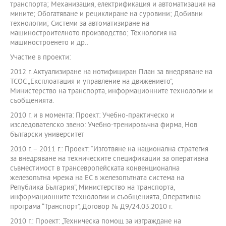
транспорта; Механизация, електрификация и автоматизация на
мините; Обогатяване и рециклиране на суровини; Добивни
технологии; Системи за автоматизиране на
машиностроителното производство; Технология на
машиностроенето и др..
Участие в проекти:
2012 г. Актуализиране на нотифициран План за внедряване на
ТСОС „Експлоатация и управление на движението”,
Министерство на транспорта, информационните технологии и
съобщенията.
2010 г. и в момента: Проект: Учебно-практическо и
изследователско звено: Учебно-тренировъчна фирма, Нов
български университет
2010 г. – 2011 г.: Проект: “Изготвяне на национална стратегия
за внедряване на техническите спецификации за оперативна
съвместимост в трансевропейската конвенционална
железопътна мрежа на ЕС в железопътната система на
Република България”, Министерство на транспорта,
информационните технологии и съобщенията, Оперативна
програма “Транспорт”, Договор № Д9/24.03.2010 г.
2010 г.: Проект: „Техническа помощ за изграждане на