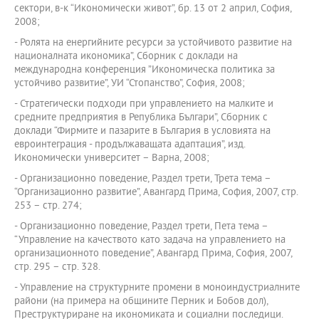
сектори, в-к “Икономически живот”, бр. 13 от 2 април, София,
2008;
- Ролята на енергийните ресурси за устойчивото развитие на
националната икономика”, Сборник с доклади на
международна конференция ”Икономическа политика за
устойчиво развитие”, УИ “Стопанство”, София, 2008;
- Стратегически подходи при управлението на малките и
средните предприятия в Република Българи”, Сборник с
доклади “Фирмите и пазарите в България в условията на
евроинтеграция - продължаващата адаптация”, изд.
Икономически университет – Варна, 2008;
- Организационно поведение, Раздел трети, Трета тема –
“Организационно развитие”, Авангард Прима, София, 2007, стр.
253 – стр. 274;
- Организационно поведение, Раздел трети, Пета тема –
“Управление на качеството като задача на управлението на
организационното поведение”, Авангард Прима, София, 2007,
стр. 295 – стр. 328.
- Управление на структурните промени в моноиндустриалните
райони (на примера на общините Перник и Бобов дол),
Преструктуриране на икономиката и социални последици.