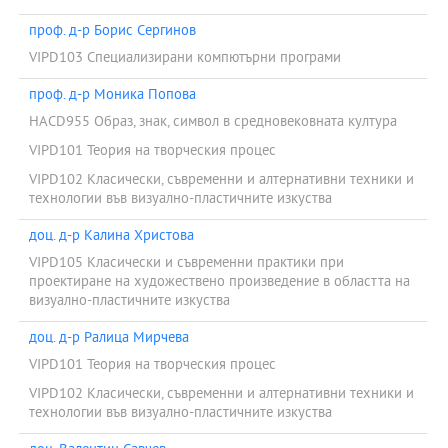
проф. д-р Борис Сергинов
VIPD103 Специализирани компютърни програми
проф. д-р Моника Попова
HACD955 Образ, знак, символ в средновековната култура
VIPD101 Теория на творческия процес
VIPD102 Класически, съвременни и алтернативни техники и
технологии във визуално-пластичните изкуства
доц. д-р Калина Христова
VIPD105 Класически и съвременни практики при
проектиране на художествено произведение в областта на
визуално-пластичните изкуства
доц. д-р Ралица Мирчева
VIPD101 Теория на творческия процес
VIPD102 Класически, съвременни и алтернативни техники и
технологии във визуално-пластичните изкуства