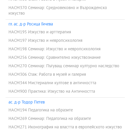
HACM370 Семинар: Средновековно и Възрожденско
изкуство
гл. ас. д-р Росица Гичева
HACM195 Изкуство и арттерапия
HACM197 Изкуство и невропсихология
HACM198 Семинар: Изкуство и невропсихология
HACM256 Семинар: Сравнително изкуствознание
HACM270 Семинар: Пътуващ семинар културно наследство
HACM306 Стаж: Работа в музей и галерия
HACM344 Мистериални култове в античността
HACM900 Практика: Изкуство на Античността
ас. д-р Тодор Петев
HACM194 Педагогика на образите
HACM269 Семинар: Педагогика на образите
HACM271 Иконография на властта в европейското изкуство