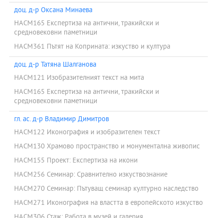
доц. д-р Оксана Минаева
HACM165 Експертиза на антични, тракийски и
средновековни паметници
HACM361 Пътят на Коприната: изкуство и култура
доц. д-р Татяна Шалганова
HACM121 Изобразителният текст на мита
HACM165 Експертиза на антични, тракийски и
средновековни паметници
гл. ас. д-р Владимир Димитров
HACM122 Иконография и изобразителен текст
HACM130 Храмово пространство и монументална живопис
HACM155 Проект: Експертиза на икони
HACM256 Семинар: Сравнително изкуствознание
HACM270 Семинар: Пътуващ семинар културно наследство
HACM271 Иконография на властта в европейското изкуство
HACM306 Стаж: Работа в музей и галерия