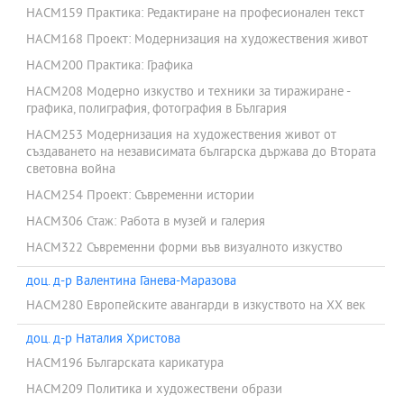
HACM159 Практика: Редактиране на професионален текст
HACM168 Проект: Модернизация на художествения живот
HACM200 Практика: Графика
HACM208 Модерно изкуство и техники за тиражиране -
графика, полиграфия, фотография в България
HACM253 Модернизация на художествения живот от
създаването на независимата българска държава до Втората
световна война
HACM254 Проект: Съвременни истории
HACM306 Стаж: Работа в музей и галерия
HACM322 Съвременни форми във визуалното изкуство
доц. д-р Валентина Ганева-Маразова
HACM280 Европейските авангарди в изкуството на XX век
доц. д-р Наталия Христова
HACM196 Българската карикатура
HACM209 Политика и художествени образи