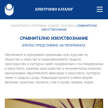
ЕЛЕКТРОНЕН КАТАЛОГ
МАГИСТЪРСКИ ПРОГРАМИ - КАТАЛОГ 2023/2024
| СРАВНИТЕЛНО
ИЗКУСТВОЗНАНИЕ
СРАВНИТЕЛНО ИЗКУСТВОЗНАНИЕ
КРАТКО ПРЕДСТАВЯНЕ НА ПРОГРАМАТА:
Обучението в програмата преминава през курсове по
общество и изкуство в Средновековието, градско
пространство и културна памет, модернизъм и постмодернизъм
в изкуството, храмово пространство и монументална живопис,
иконография, европейските авангарди в изкуството, културна
памет и градска среда. Извънаудиторните учебни форми
включват практики, проекти, стаж в музей, галерия, медия.