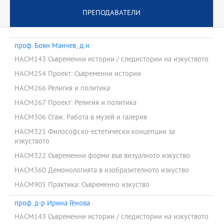
ПРЕПОДАВАТЕЛИ
проф. Боян Манчев, д.н.
HACM143 Съвременни истории / следистории на изкуството
HACM254 Проект: Съвременни истории
HACM266 Религия и политика
HACM267 Проект: Религия и политика
HACM306 Стаж: Работа в музей и галерия
HACM321 Философско-естетически концепции за
изкуството
HACM322 Съвременни форми във визуалното изкуство
HACM360 Демонологията в изобразителното изкуство
HACM905 Практика: Съвременно изкуство
проф. д-р Ирина Генова
HACM143 Съвременни истории / следистории на изкуството