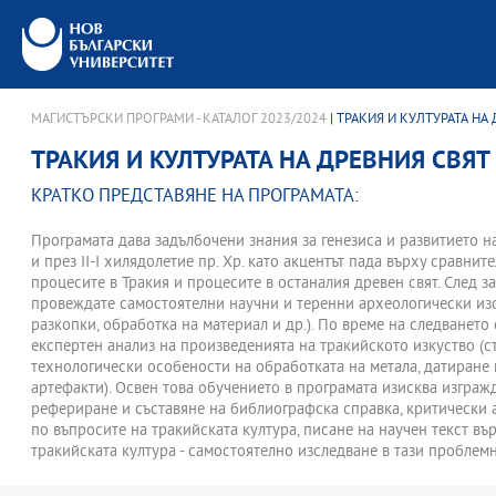
МАГИСТЪРСКИ ПРОГРАМИ - КАТАЛОГ 2023/2024
| ТРАКИЯ И КУЛТУРАТА НА
ТРАКИЯ И КУЛТУРАТА НА ДРЕВНИЯ СВЯТ
КРАТКО ПРЕДСТАВЯНЕ НА ПРОГРАМАТА:
Програмата дава задълбочени знания за генезиса и развитието н
и през ІІ-І хилядолетие пр. Хр. като акцентът пада върху сравни
процесите в Тракия и процесите в останалия древен свят. След 
провеждате самостоятелни научни и теренни археологически из
разкопки, обработка на материал и др.). По време на следването
експертен анализ на произведенията на тракийското изкуство (с
технологически особености на обработката на метала, датиране
артефакти). Освен това обучението в програмата изисква изграж
рефериране и съставяне на библиографска справка, критически 
по въпросите на тракийската култура, писане на научен текст въ
тракийската култура - самостоятелно изследване в тази проблем
дейност (подготовка на лекция и тематично обосноваване на кур