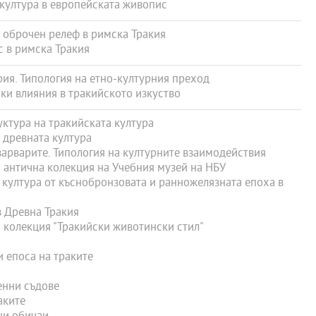
култура в европейската живопис
 оброчен релеф в римска Тракия
 в римска Тракия
ия. Типология на етно-културния преход
и влияния в тракийското изкуство
ктура на тракийската култура
 древната култура
арварите. Типология на културните взаимодействия
антична колекция на Учебния музей на НБУ
култура от къснобронзовата и ранножелязната епоха в
 Древна Тракия
колекция "Тракийски животински стил"
и епоса на траките
енни съдове
аките