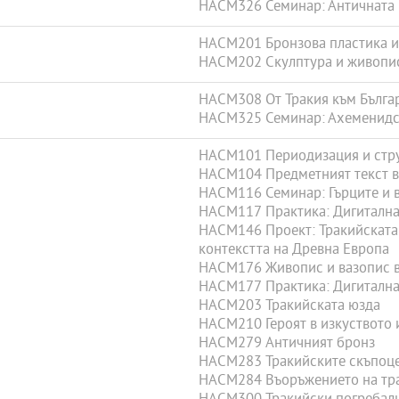
HACM326 Семинар: Античната 
HACM201 Бронзова пластика и
HACM202 Скулптура и живопис
HACM308 От Тракия към Българ
HACM325 Семинар: Ахеменидск
HACM101 Периодизация и стру
HACM104 Предметният текст в
HACM116 Семинар: Гърците и в
HACM117 Практика: Дигитална 
HACM146 Проект: Тракийската 
контекстта на Древна Европа
HACM176 Живопис и вазопис в
HACM177 Практика: Дигитална 
HACM203 Тракийската юзда
HACM210 Героят в изкуството 
HACM279 Античният бронз
HACM283 Тракийските скъпоц
HACM284 Въоръжението на тр