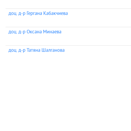
доц. д-р Гергана Кабакчиева
доц. д-р Оксана Минаева
доц. д-р Татяна Шалганова