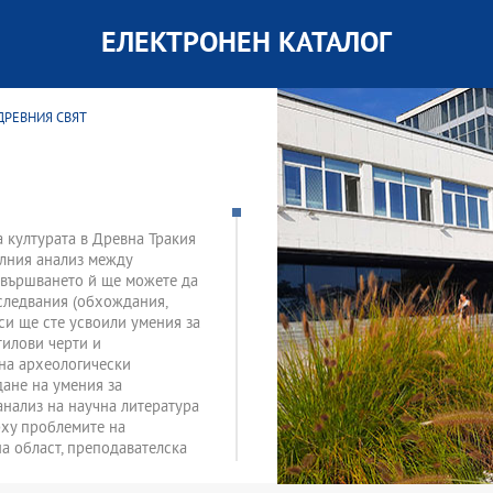
ЕЛЕКТРОНЕН КАТАЛОГ
 ДРЕВНИЯ СВЯТ
а културата в Древна Тракия
телния анализ между
завършването й ще можете да
следвания (обхождания,
 си ще сте усвоили умения за
тилови черти и
 на археологически
дане на умения за
анализ на научна литература
рху проблемите на
на област, преподавателска
с).