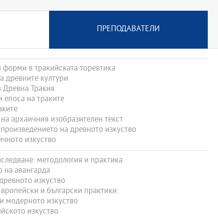
ПРЕПОДАВАТЕЛИ
форми в тракийската торевтика
а древните култури
 Древна Тракия
и епоса на траките
аките
на архаичния изобразителен текст
произведението на древното изкуство
чното изкуство
следване: методология и практика
 на авангарда
древното изкуство
вропейски и български практики
и модерното изкуство
йското изкуство