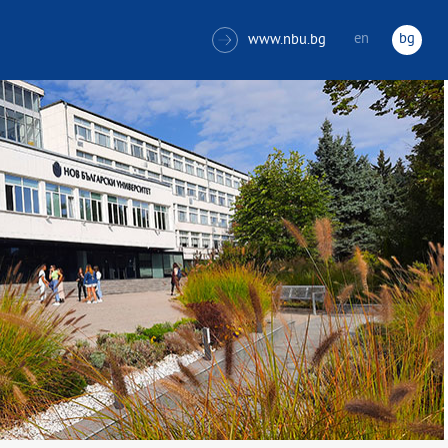
en
bg
www.nbu.bg
