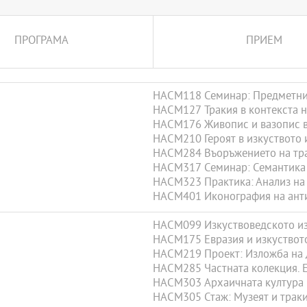
ПРОГРАМА
ПРИЕМ
HACM118 Семинар: Предметни 
HACM127 Тракия в контекста н
HACM176 Живопис и вазопис в
HACM210 Героят в изкуството 
HACM284 Въоръжението на тр
HACM317 Семинар: Семантика 
HACM323 Практика: Анализ на 
HACM401 Иконография на анти
HACM099 Изкуствоведското из
HACM175 Евразия и изкуството
HACM219 Проект: Изложба на 
HACM285 Частната колекция. Е
HACM303 Архаичната култура 
HACM305 Стаж: Музеят и траки