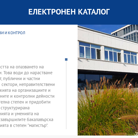
ЕЛЕКТРОНЕН КАТАЛОГ
ЗИ И КОНТРОЛ
астта на опазването на
и. Това води до нарастване
т, публични и частни
 сектори, неправителствени
хията на организациите и
вните и контролни дейности
телна степен и придобити
а структурирана
нията и уменията на
а завършилите бакалавърска
та в степен "магистър".