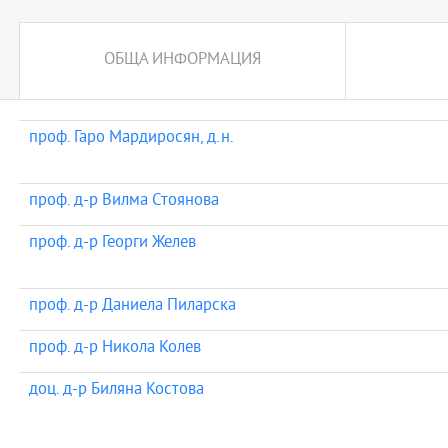
ОБЩА ИНФОРМАЦИЯ
проф. Гаро Мардиросян, д.н.
проф. д-р Вилма Стоянова
проф. д-р Георги Желев
проф. д-р Даниела Пиларска
проф. д-р Никола Колев
доц. д-р Биляна Костова