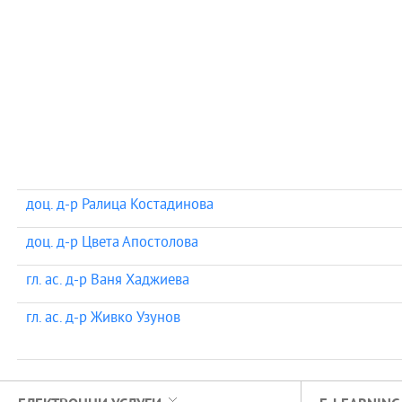
доц. д-р Ралица Костадинова
доц. д-р Цвета Апостолова
гл. ас. д-р Ваня Хаджиева
гл. ас. д-р Живко Узунов