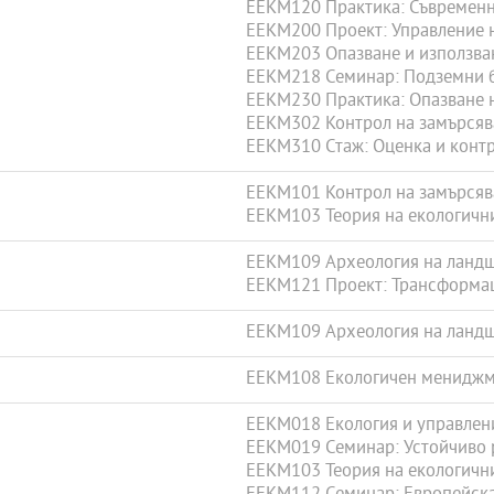
EEKM120 Практика: Съвременн
EEKM200 Проект: Управление 
EEKM203 Опазване и използван
EEKM218 Семинар: Подземни б
EEKM230 Практика: Опазване н
EEKM302 Контрол на замърсяв
EEKM310 Стаж: Оценка и контр
EEKM101 Контрол на замърсяв
EEKM103 Теория на екологичн
EEKM109 Археология на ланд
EEKM121 Проект: Трансформа
EEKM109 Археология на ланд
EEKM108 Екологичен менидж
EEKM018 Екология и управлени
EEKM019 Семинар: Устойчиво р
EEKM103 Теория на екологичн