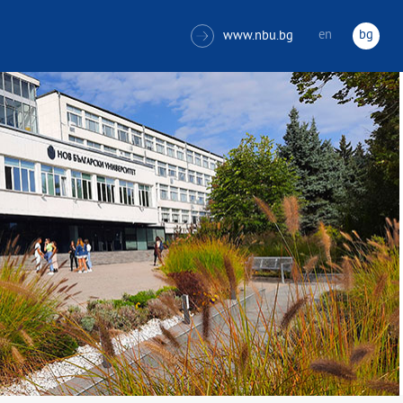
en
bg
www.nbu.bg
