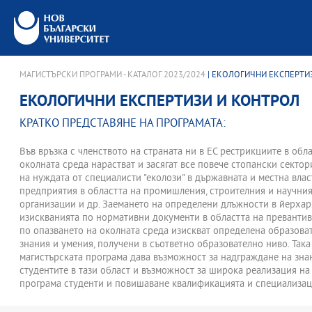
МАГИСТЪРСКИ ПРОГРАМИ - КАТАЛОГ 2023/2024
| ЕКОЛОГИЧНИ ЕКСПЕРТИ
ЕКОЛОГИЧНИ ЕКСПЕРТИЗИ И КОНТРОЛ
КРАТКО ПРЕДСТАВЯНЕ НА ПРОГРАМАТА:
Във връзка с членството на страната ни в ЕС рестрикциите в обл
околната среда нарастват и засягат все повече стопански сектор
на нуждата от специалисти "еколози" в държавната и местна влас
предприятия в областта на промишления, строителния и научния
организации и др. Заемането на определени длъжности в йерхар
изискванията по нормативни документи в областта на преванти
по опазването на околната среда изискват определена образова
знания и умения, получени в съответно образователно ниво. Так
магистърската програма дава възможност за надграждане на зна
студентите в тази област и възможност за широка реализация н
програма студенти и повишаване квалификацията и специализация