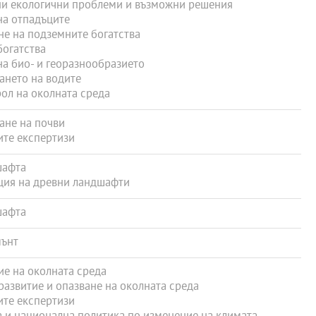
и екологични проблеми и възможни решения
на отпадъците
е на подземните богатства
огатства
а био- и георазнообразието
ането на водите
ол на околната среда
ане на почви
ите експертизи
шафта
ция на древни ландшафти
шафта
мънт
е на околната среда
азвитие и опазване на околната среда
ите експертизи