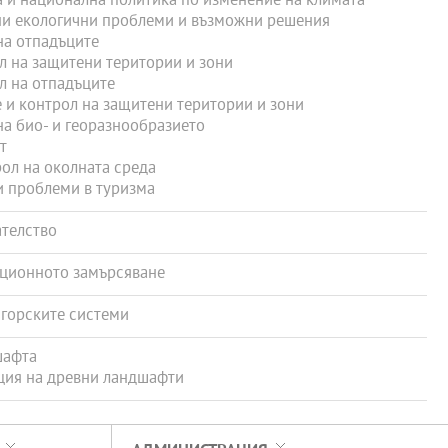
 и национална политика по изменение на климата
и екологични проблеми и възможни решения
на отпадъците
 на защитени територии и зони
л на отпадъците
и контрол на защитени територии и зони
а био- и георазнообразието
т
ол на околната среда
 проблеми в туризма
телство
ционното замърсяване
 горските системи
шафта
ция на древни ландшафти