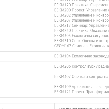
EEKM112 Семинар: Европейска
EEKM120 Практика: Съвременн
EEKM200 Проект: Управление 
EEKM202 Управление и контрол
EEKM207 Управление и контро
EEKM217 Семинар: Управление 
EEKM230 Практика: Опазване н
EEKM305 Екологична сигурнос
EEKM310 Стаж: Оценка и контр
GEOM167 Семинар: Екологични
EEKM104 Екологично законода
EEKM206 Контрол върху радиа
EEKM307 Оценка и контрол на
EEKM109 Археология на ланд
EEKM121 Проект: Трансформа