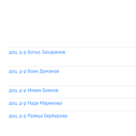
доц. д-р Ботьо Захаринов
доц. д-р Боян Думанов
доц. д-р Илиян Боянов
доц. д-р Надя Маринова
доц. д-р Ралица Берберова