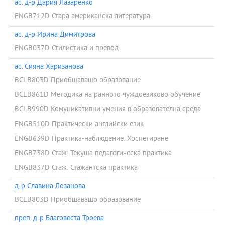
ас. д-р Дария Лазаренко
ENGB712D Стара американска литература
ас. д-р Ирина Димитрова
ENGB037D Стилистика и превод
ас. Сияна Харизанова
BCLB803D Приобщаващо образование
BCLB861D Методика на ранното чуждоезиково обучение
BCLB990D Комуникативни умения в образователна среда
ENGB510D Практически английски език
ENGB639D Практика-наблюдение: Хоспетиране
ENGB738D Стаж: Текуща педагогическа практика
ENGB837D Стаж: Стажантска практика
д-р Славина Лозанова
BCLB803D Приобщаващо образование
преп. д-р Благовеста Троева