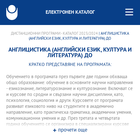
ЕЛЕКТРОНЕН КАТАЛОГ
ДИСТАНЦИОННИ ПРОГРАМИ - КАТАЛОГ 2023/2024
| АНГЛИЦИСТИКА
(АНГЛИЙСКИ ЕЗИК, КУЛТУРА И ЛИТЕРАТУРА) ДО
АНГЛИЦИСТИКА (АНГЛИЙСКИ ЕЗИК, КУЛТУРА И
ЛИТЕРАТУРА) ДО
КРАТКО ПРЕДСТАВЯНЕ НА ПРОГРАМАТА:
Обучението в програмата през първите две години обхваща
общо образование: обучение в основните научни направления
- езикознание, литературознание и културознание. Включват се
и курсове по сродни и свързани научни дисциплини, като,
психология, социология и други. Курсовете от програмата
развиват езиковото ниво на студентите в академично
направление, като практическа граматика, академични умения,
комуникационни умения и др. През третата и четвъртата
година обучението се организира в специализирани курсове
прочети още
към програмата и практически насочени тренингови форми –
практики и стажове, проекти и семинари с използване на