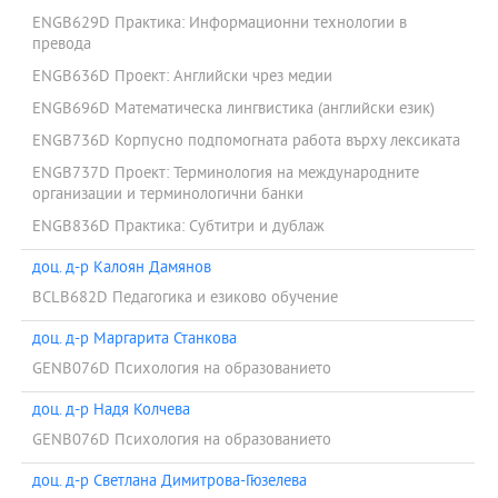
ENGB629D Практика: Информационни технологии в
превода
ENGB636D Проект: Английски чрез медии
ENGB696D Математическа лингвистика (английски език)
ENGB736D Корпусно подпомогната работа върху лексиката
ENGB737D Проект: Терминология на международните
организации и терминологични банки
ENGB836D Практика: Субтитри и дублаж
доц. д-р Калоян Дамянов
BCLB682D Педагогика и езиково обучение
доц. д-р Маргарита Станкова
GENB076D Психология на образованието
доц. д-р Надя Колчева
GENB076D Психология на образованието
доц. д-р Светлана Димитрова-Гюзелева