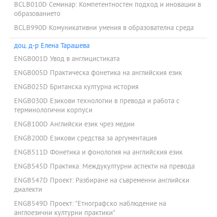
BCLB010D Семинар: Компетентностен подход и иновации в
образованието
BCLB990D Комуникативни умения в образователна среда
доц. д-р Елена Тарашева
ENGB001D Увод в англицистиката
ENGB005D Практическа фонетика на английския език
ENGB025D Британска културна история
ENGB030D Езикови технологии в превода и работа с
терминологични корпуси
ENGB100D Английски език чрез медии
ENGB200D Езикови средства за аргументация
ENGB511D Фонетика и фонология на английския език
ENGB545D Практика: Междукултурни аспекти на превода
ENGB547D Проект: Разбиране на съвременни английски
диалекти
ENGB549D Проект: "Етнографско наблюдение на
англоезични културни практики"