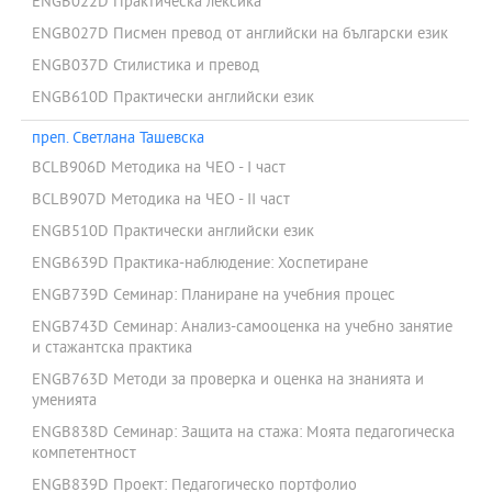
ENGB022D Практическа лексика
ENGB027D Писмен превод от английски на български език
ENGB037D Стилистика и превод
ENGB610D Практически английски език
преп. Светлана Ташевска
BCLB906D Методика на ЧЕО - I част
BCLB907D Методика на ЧЕО - II част
ENGB510D Практически английски език
ENGB639D Практика-наблюдение: Хоспетиране
ENGB739D Семинар: Планиране на учебния процес
ENGB743D Семинар: Анализ-самооценка на учебно занятие
и стажантска практика
ENGB763D Методи за проверка и оценка на знанията и
уменията
ENGB838D Семинар: Защита на стажа: Моята педагогическа
компетентност
ENGB839D Проект: Педагогическо портфолио