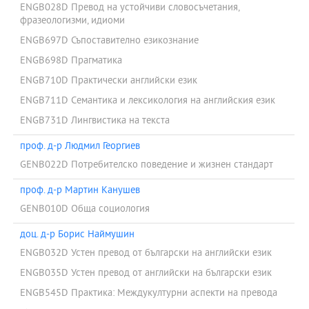
ENGB028D Превод на устойчиви словосъчетания,
фразеологизми, идиоми
ENGB697D Съпоставително езикознание
ENGB698D Прагматика
ENGB710D Практически английски език
ENGB711D Семантика и лексикология на английския език
ENGB731D Лингвистика на текста
проф. д-р Людмил Георгиев
GENB022D Потребителско поведение и жизнен стандарт
проф. д-р Мартин Канушев
GENB010D Обща социология
доц. д-р Борис Наймушин
ENGB032D Устен превод от български на английски език
ENGB035D Устен превод от английски на български език
ENGB545D Практика: Междукултурни аспекти на превода