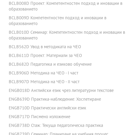
BCLB008D Проект: Компетентностен подход и иновации в
образованието
BCLB009D Компетентностен подход и иновации в
образованието
BCLB010D Семинар: Компетентностен подход и иновации в
образованието
BCLB562D Увод в методиката на ЧЕО
BCLB611D Проект: Материали за ЧЕО
BCLB682D Педагогика и езиково обучение
BCLB906D Методика на ЧЕО - I част
BCLB907D Методика на ЧЕО - II част
ENGB018D Английски език чрез литературни текстове
ENGB639D Практика-наблюдение: Хоспетиране
ENGB710D Практически английски език
ENGB717D Писмено изложение
ENGB738D Стаж: Текуща педагогическа практика
ENGB739D Семинар: Планиране на учебния процес