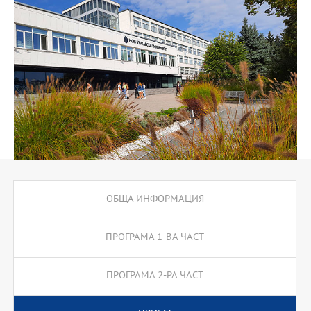
езикови технологии и др. През втората част на програмата се
предлагат две специализации: преводач и учител по чужд език,
които водят до съответната професионална квалификация.
ОБЩА ИНФОРМАЦИЯ
ПРОГРАМА 1-ВА ЧАСТ
ПРОГРАМА 2-РА ЧАСТ