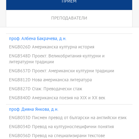
ПРИЕМ
ПРЕПОДАВАТЕЛИ
проф. Албена Бакрачева, д.н.
ENGB026D Американска културна история
ENGB548D Проект: Великобритания-културни и
литературни традиции
ENGB637D Проект: Американски културни традиции
ENGB812D Нова американска литература
ENGB827D Стаж: Преводачески стаж
ENGB840D Американска поезия на XIX и XX век
проф. Дияна Янкова, д.н.
ENGB033D Писмен превод от български на английски език
ENGB034D Превод на културноспецифични понятия
ENGB036D Превод на специализирани текстове