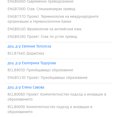
ENGB606D Съвременно преводознание
ENGB700D Стаж: Специализиран превод
ENGB737D Проект: Терминология на международните
организации и терминологични банки
ENGB816D Фразеология на английския език
ENGB828D Проект: Стаж по устен превод
доц. д-р Евгения Тополска
BCLB766D Дидактика
доц. д-р Екатерина Тодорова
BCLB803D Приобщаващо образование
ENGB513D Проект: Приобщаващо образование
доц. д-р Елена Савова
BCLB008D Проект: Компетентностен подход и иновации в
образованието
BCLB009D Компетентностен подход и иновации в
образованието