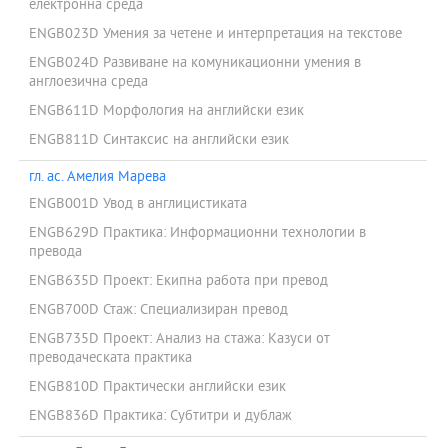
електронна среда
ENGB023D Умения за четене и интерпретация на текстове
ENGB024D Развиване на комуникационни умения в
англоезична среда
ENGB611D Морфология на английски език
ENGB811D Синтаксис на английски език
гл. ас. Амелия Марева
ENGB001D Увод в англицистиката
ENGB629D Практика: Информационни технологии в
превода
ENGB635D Проект: Екипна работа при превод
ENGB700D Стаж: Специализиран превод
ENGB735D Проект: Анализ на стажа: Казуси от
преводаческата практика
ENGB810D Практически английски език
ENGB836D Практика: Субтитри и дублаж