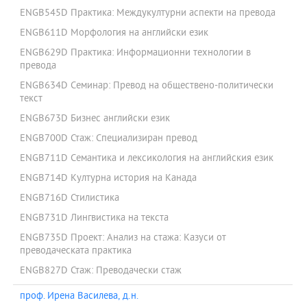
ENGB545D Практика: Междукултурни аспекти на превода
ENGB611D Морфология на английски език
ENGB629D Практика: Информационни технологии в
превода
ENGB634D Семинар: Превод на обществено-политически
текст
ENGB673D Бизнес английски език
ENGB700D Стаж: Специализиран превод
ENGB711D Семантика и лексикология на английския език
ENGB714D Културна история на Канада
ENGB716D Стилистика
ENGB731D Лингвистика на текста
ENGB735D Проект: Анализ на стажа: Казуси от
преводаческата практика
ENGB827D Стаж: Преводачески стаж
проф. Ирена Василева, д.н.