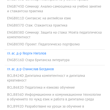
ENGB743D Семинар: Анализ-самооценка на учебно занятие
и стажантска практика
ENGB811D Синтаксис на английски език
ENGB837D Стаж: Стажантска практика
ENGB838D Семинар: Защита на стажа: Моята педагогическа
компетентност
ENGB839D Проект: Педагогическо портфолио
гл. ас. д-р Георги Няголов
ENGB516D Стара британска литература
гл. ас. д-р Станислав Богданов
BCLB424D Дигитална компетентност и дигитална
креативност
BCLB682D Педагогика и езиково обучение
BCLB856D Информационни и комуникационни технологии
в обучението по чужд език и работа в дигитална среда
BCLB992D Разработване на уроци за обучение в