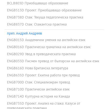
BCLB803D Приобщаващо образование
ENGB513D Проект: Приобщаващо образование
ENGB738D Стаж: Текуща педагогическа практика
ENGB837D Стаж: Стажантска практика
преп. Андрей Андреев
ENGB015D Академични умения на английски език
ENGB016D Практическа граматика на английски език
ENGB029D Увод в преводаческата практика
ENGB033D Писмен превод от български на английски език
ENGB616D Нова британска литература
ENGB635D Проект: Екипна работа при превод
ENGB700D Стаж: Специализиран превод
ENGB710D Практически английски език
ENGB714D Културна история на Канада
ENGB735D Проект: Анализ на стажа: Казуси от
преводаческата практика