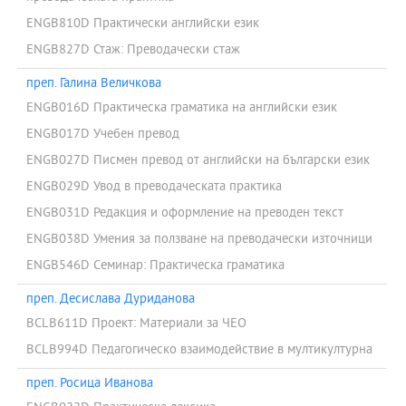
ENGB810D Практически английски език
ENGB827D Стаж: Преводачески стаж
преп. Галина Величкова
ENGB016D Практическа граматика на английски език
ENGB017D Учебен превод
ENGB027D Писмен превод от английски на български език
ENGB029D Увод в преводаческата практика
ENGB031D Редакция и оформление на преводен текст
ENGB038D Умения за ползване на преводачески източници
ENGB546D Семинар: Практическа граматика
преп. Десислава Дуриданова
BCLB611D Проект: Материали за ЧЕО
BCLB994D Педагогическо взаимодействие в мултикултурна
преп. Росица Иванова