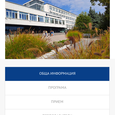
запишат в програмата. Два задължителни летни
археологически стажа и специализирани курсове в
Лабораторията по археометрия и експериментална археология
на НБУ, които се предлагат в края на втори и четвърти
семестър, когато студентите идват в България за стажовете си,
са гаранция за солидно практическо обучение по най-нови
методи в анализа на археологически обекти и артефакти.
Онлайн платформата позволява да бъдат привлечени и външни
преподаватели от университети във Великобритания, САЩ и
Австралия, чиито курсове са гаранция за интернационалния
облик на програмата.
Освен археологически курсове, програмата включва курсове
по Географски информационни системи и ортофотография,
които се прилагат в редица сфери извън археологическите
ОБЩА ИНФОРМАЦИЯ
изследвания
ПРОГРАМА
ПРИЕМ