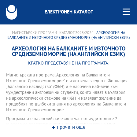
ЕЛЕКТРОНЕН КАТАЛОГ
МАГИСТЪРСКИ ПРОГРАМИ - КАТАЛОГ 2023/2024
| АРХЕОЛОГИЯ НА
БАЛКАНИТЕ И ИЗТОЧНОТО СРЕДИЗЕМНОМОРИЕ (НА АНГЛИЙСКИ ЕЗИК)
АРХЕОЛОГИЯ НА БАЛКАНИТЕ И ИЗТОЧНОТО
СРЕДИЗЕМНОМОРИЕ (НА АНГЛИЙСКИ ЕЗИК)
КРАТКО ПРЕДСТАВЯНЕ НА ПРОГРАМАТА:
Магистърската програма ‚Археология на Балканите и
Източното Средиземноморие“ е изготвена заедно с Фондация
„Балканско наследство“ (ФБН) и е насочена най-вече към
чуждестранни англоезични студенти, които идват в България
на археологически стажове на ФБН и изявяват желание да
придобият по-дълбоки знания по археология на Балканите и
Източното Средиземноморие.
Програмата е на английски език и част от аудиторните ?
курсове се предлагат онлайн, чрез платформата на НБУ
прочети още
‚Виртуална класна стая‘. Това позволява на студенти, които
нямат възможност да пребивават в България две години, да се