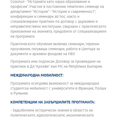
Созопол - "Историята като наука образование и
професия". Участие в постоянния тематичен семинар на
департамент "История" - "История и съвременност",
конференции и семинари ad hoc, както и
специализирани практики по договор с държавни и
неправителствени институции, свързани с практическото
приложение на знанията, придобити от специализациите
на програмата
Практическото обучение включва семинари, теренни
проучвания, пътуващи семинари, работа в Центъра за
документи и архивни фондове на НБУ.
Програмата има подписан Договор за провеждане на
практики в ДА "Архиви" към МС на Република България.
МЕЖДУНАРОДНА МОБИЛНОСТ:
Програмата осигурява възможност за международна
студентска мобилност с университети в Франция, Полша
и Румъния.
КОМПЕТЕНЦИИ НА ЗАВЪРШИЛИТЕ ПРОГРАМАТА:
- Задълбочени исторически знания в областта на
политическите, идеологическите, икономическите