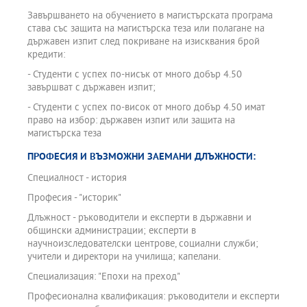
Завършването на обучението в магистърската програма
става със защита на магистърска теза или полагане на
държавен изпит след покриване на изисквания брой
кредити:
- Студенти с успех по-нисък от много добър 4.50
завършват с държавен изпит;
- Студенти с успех по-висок от много добър 4.50 имат
право на избор: държавен изпит или защита на
магистърска теза
ПРОФЕСИЯ И ВЪЗМОЖНИ ЗАЕМАНИ ДЛЪЖНОСТИ:
Специалност - история
Професия - "историк"
Длъжност - ръководители и експерти в държавни и
общински администрации; експерти в
научноизследователски центрове, социални служби;
учители и директори на училища; капелани.
Специализация: "Епохи на преход"
Професионална квалификация: ръководители и експерти