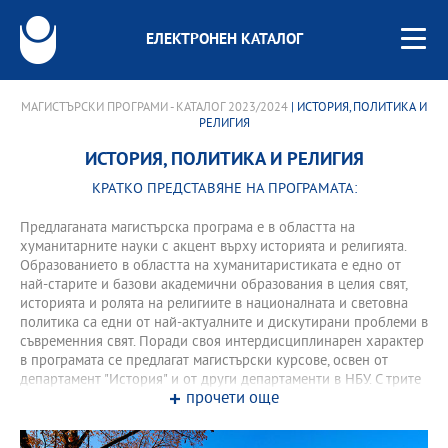
ЕЛЕКТРОНЕН КАТАЛОГ
МАГИСТЪРСКИ ПРОГРАМИ - КАТАЛОГ 2023/2024
| ИСТОРИЯ, ПОЛИТИКА И
РЕЛИГИЯ
ИСТОРИЯ, ПОЛИТИКА И РЕЛИГИЯ
КРАТКО ПРЕДСТАВЯНЕ НА ПРОГРАМАТА:
Предлаганата магистърска програма е в областта на
хуманитарните науки с акцент върху историята и религията.
Образованието в областта на хуманитаристиката е едно от
най-старите и базови академични образования в целия свят,
историята и ролята на религиите в националната и световна
политика са едни от най-актуалните и дискутирани проблеми в
съвременния свят. Поради своя интердисциплинарен характер
в програмата се предлагат магистърски курсове, освен от
департамент "История" и от други департаменти в НБУ. С трите
прочети още
си специализации: "Епохи на преход", "Религията в историята" и
"Публични и социални политики - история и съвременни
проблеми", програмата има силна прагматична насоченост и