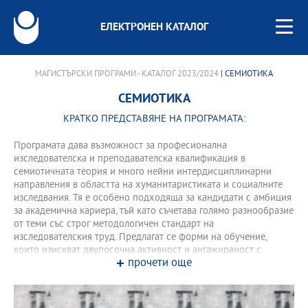
ЕЛЕКТРОНЕН КАТАЛОГ
МАГИСТЪРСКИ ПРОГРАМИ - КАТАЛОГ 2023/2024
| СЕМИОТИКА
СЕМИОТИКА
КРАТКО ПРЕДСТАВЯНЕ НА ПРОГРАМАТА:
Програмата дава възможност за професионална
изследователска и преподавателска квалификация в
семиотичната теория и много нейни интердисциплинарни
направления в областта на хуманитаристиката и социалните
изследвания. Тя е особено подходяща за кандидати с амбиция
за академична кариера, тъй като съчетава голямо разнообразие
от теми със строг методологичен стандарт на
изследователския труд. Предлагат се форми на обучение,
които изискват двупосочна активност и ангажираност с
прочети още
учебната програма както от страна на преподавателите, така и
от страна докторантите. Програмата има изявено
международен характер.