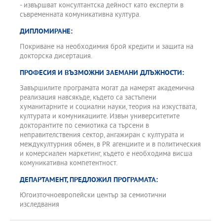
- извършват консултантска дейност като експерти в
съвременната комуникативна култура.
ДИПЛОМИРАНЕ:
Покриване на необходимия брой кредити и защита на
докторска дисертация.
ПРОФЕСИЯ И ВЪЗМОЖНИ ЗАЕМАНИ ДЛЪЖНОСТИ:
Завършилите програмата могат да намерят академична
реализация навсякъде, където са застъпени
хуманитарните и социални науки, теория на изкуствата,
културата и комуникациите. Извън университетите
докторантите по семиотика са търсени в
неправителствения сектор, ангажиран с културата и
междукултурния обмен, в PR агенциите и в политическия
и комерсиален маркетинг, където е необходима висша
комуникативна компетентност.
ДЕПАРТАМЕНТ, ПРЕДЛОЖИЛ ПРОГРАМАТА:
Югоизточноевропейски център за семиотични
изследвания