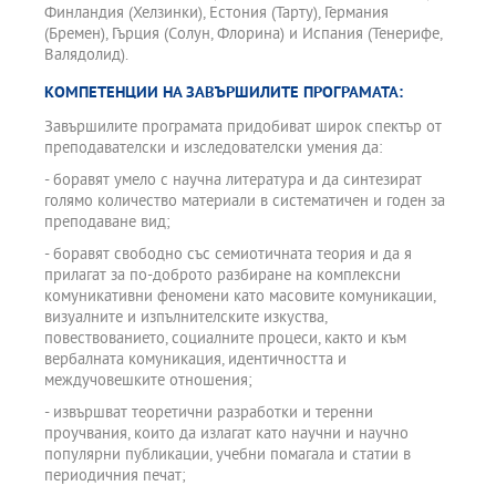
Финландия (Хелзинки), Естония (Тарту), Германия
(Бремен), Гърция (Солун, Флорина) и Испания (Тенерифе,
Валядолид).
КОМПЕТЕНЦИИ НА ЗАВЪРШИЛИТЕ ПРОГРАМАТА:
Завършилите програмата придобиват широк спектър от
преподавателски и изследователски умения да:
- боравят умело с научна литература и да синтезират
голямо количество материали в систематичен и годен за
преподаване вид;
- боравят свободно със семиотичната теория и да я
прилагат за по-доброто разбиране на комплексни
комуникативни феномени като масовите комуникации,
визуалните и изпълнителските изкуства,
повествованието, социалните процеси, както и към
вербалната комуникация, идентичността и
междучовешките отношения;
- извършват теоретични разработки и теренни
проучвания, които да излагат като научни и научно
популярни публикации, учебни помагала и статии в
периодичния печат;