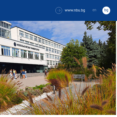
en
bg
www.nbu.bg
