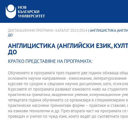
ДИСТАНЦИОННИ ПРОГРАМИ - КАТАЛОГ 2023/2024
| АНГЛИЦИСТИКА (АНГЛИ
ДО
АНГЛИЦИСТИКА (АНГЛИЙСКИ ЕЗИК, КУЛТ
ДО
КРАТКО ПРЕДСТАВЯНЕ НА ПРОГРАМАТА:
Обучението в програмата през първите две години обхваща общ
основните научни направления - езикознание, литературознание 
курсове по сродни и свързани научни дисциплини, като, психолог
Курсовете от програмата развиват езиковото ниво на студентите
практическа граматика, академични умения, комуникационни умен
четвъртата година обучението се организира в специализирани 
практически насочени тренингови форми – практики и стажове, 
на езикови технологии и др. През втората част на програмата се
преводач и учител по чужд език, които водят до съответната п