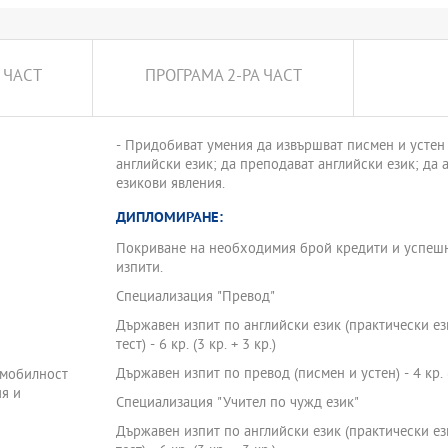
 ЧАСТ
ПРОГРАМА 2-РА ЧАСТ
- Придобиват умения да извършват писмен и устен 
английски език; да преподават английски език; да
езикови явления.
ДИПЛОМИРАНЕ:
Покриване на необходимия брой кредити и успеш
изпити.
Специализация "Превод"
Държавен изпит по английски език (практически ез
тест) - 6 кр. (3 кр. + 3 кр.)
Държавен изпит по превод (писмен и устен) - 4 кр. (2
 мобилност
ия и
Специализация "Учител по чужд език"
Държавен изпит по английски език (практически ез