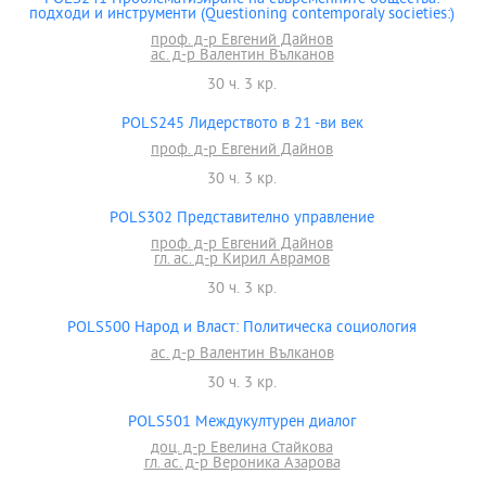
подходи и инструменти (Questioning contemporaly societies:)
проф. д-р Евгений Дайнов
ас. д-р Валентин Вълканов
30 ч. 3 кр.
POLS245 Лидерството в 21 -ви век
проф. д-р Евгений Дайнов
30 ч. 3 кр.
POLS302 Представително управление
проф. д-р Евгений Дайнов
гл. ас. д-р Кирил Аврамов
30 ч. 3 кр.
POLS500 Народ и Власт: Политическа социология
ас. д-р Валентин Вълканов
30 ч. 3 кр.
POLS501 Междукултурен диалог
доц. д-р Евелина Стайкова
гл. ас. д-р Вероника Азарова