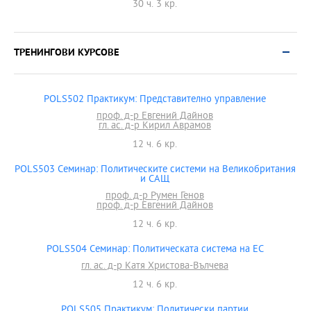
30 ч. 3 кр.
ТРЕНИНГОВИ КУРСОВЕ
POLS502 Практикум: Представително управление
проф. д-р Евгений Дайнов
гл. ас. д-р Кирил Аврамов
12 ч. 6 кр.
POLS503 Семинар: Политическите системи на Великобритания
и САЩ
проф. д-р Румен Генов
проф. д-р Евгений Дайнов
12 ч. 6 кр.
POLS504 Семинар: Политическата система на ЕС
гл. ас. д-р Катя Христова-Вълчева
12 ч. 6 кр.
POLS505 Практикум: Политически партии