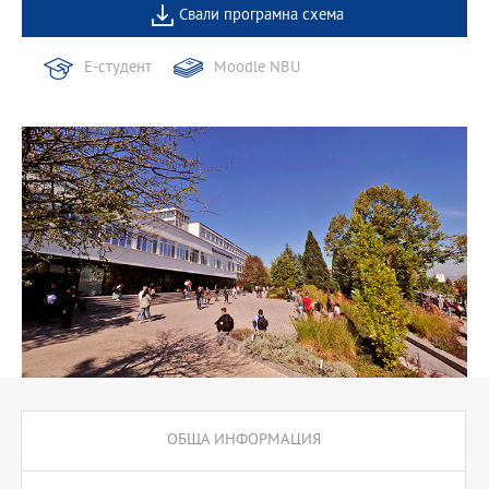
Свали програмна схема
Е-студент
Moodle NBU
ОБЩА ИНФОРМАЦИЯ