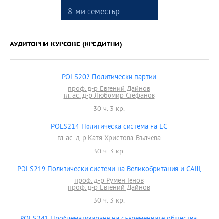
8-ми семестър
АУДИТОРНИ КУРСОВЕ (КРЕДИТНИ)
POLS202 Политически партии
проф. д-р Евгений Дайнов
гл. ас. д-р Любомир Стефанов
30 ч. 3 кр.
POLS214 Политическа система на ЕС
гл. ас. д-р Катя Христова-Вълчева
30 ч. 3 кр.
POLS219 Политически системи на Великобритания и САЩ
проф. д-р Румен Генов
проф. д-р Евгений Дайнов
30 ч. 3 кр.
POLS241 Проблематизиране на съвременните общества: