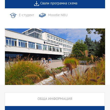
Свали програмна схема
Е-студент
Moodle NBU
ОБЩА ИНФОРМАЦИЯ