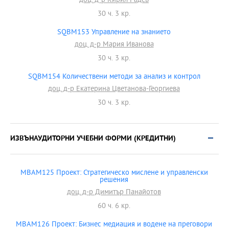
доц. д-р Кирил Радев
30 ч. 3 кр.
SQBM153 Управление на знанието
доц. д-р Мария Иванова
30 ч. 3 кр.
SQBM154 Количествени методи за анализ и контрол
доц. д-р Екатерина Цветанова-Георгиева
30 ч. 3 кр.
ИЗВЪНАУДИТОРНИ УЧЕБНИ ФОРМИ (КРЕДИТНИ)
MBAM125 Проект: Стратегическо мислене и управленски
решения
доц. д-р Димитър Панайотов
60 ч. 6 кр.
MBAM126 Проект: Бизнес медиация и водене на преговори