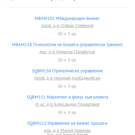
MBAM101 Международен бизнес
проф. д-р Стефан Стефанов
30 ч. 3 кр.
MBAM118 Психология на бизнеса (управленски тренинг)
доц. д-р Димитър Панайотов
30 ч. 3 кр.
SQBM150 Стратегическо управление
проф. д-р Николай Арабаджийски
30 ч. 3 кр.
SQBM151 Маркетинг и фокус към клиента
гл. ас. д-р Александър Пожарлиев
30 ч. 3 кр.
SQBM152 Управление на бизнес процеси
доц. д-р Мария Иванова