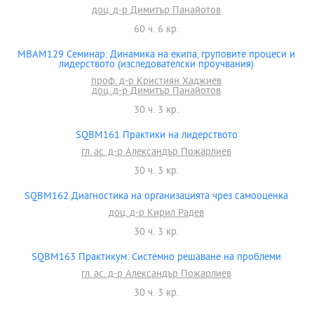
доц. д-р Димитър Панайотов
60 ч. 6 кр.
MBAM129 Семинар: Динамика на екипа, груповите процеси и
лидерството (изследователски проучвания)
проф. д-р Кристиян Хаджиев
доц. д-р Димитър Панайотов
30 ч. 3 кр.
SQBM161 Практики на лидерството
гл. ас. д-р Александър Пожарлиев
30 ч. 3 кр.
SQBM162 Диагностика на организацията чрез самооценка
доц. д-р Кирил Радев
30 ч. 3 кр.
SQBM163 Практикум: Системно решаване на проблеми
гл. ас. д-р Александър Пожарлиев
30 ч. 3 кр.