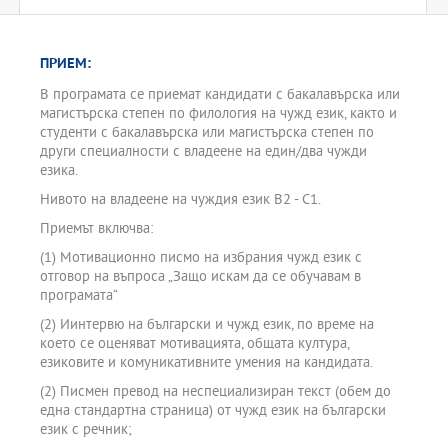
ПРИЕМ:
В програмата се приемат кандидати с бакалавърска или
магистърска степен по филология на чужд език, както и
студенти с бакалавърска или магистърска степен по
други специалности с владеене на един/два чужди
езика.
Нивото на владеене на чуждия език В2 - С1.
Приемът включва:
(1) Мотивационно писмо на избрания чужд език с
отговор на въпроса „Защо искам да се обучавам в
програмата“
(2) Иинтервю на български и чужд език, по време на
което се оценяват мотивацията, общата култура,
езиковите и комуникативните умения на кандидата.
(2) Писмен превод на неспециализиран текст (обем до
една стандартна страница) от чужд език на български
език с речник;