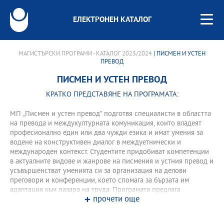
ЕЛЕКТРОНЕН КАТАЛОГ
МАГИСТЪРСКИ ПРОГРАМИ - КАТАЛОГ 2023/2024
| ПИСМЕН И УСТЕН
ПРЕВОД
ПИСМЕН И УСТЕН ПРЕВОД
КРАТКО ПРЕДСТАВЯНЕ НА ПРОГРАМАТА:
МП „Писмен и устен превод” подготвя специалисти в областта
на превода и междукултурната комуникация, които владеят
професионално един или два чужди езика и имат умения за
водене на конструктивен диалог в междуетнически и
международен контекст. Студентите придобиват компетенции
в актуалните видове и жанрове на писмения и устния превод и
усъвършенстват уменията си за организация на делови
преговори и конференции, което спомага за бързата им
адаптация към пазара на труда. Програмата предлага
прочети още
новаторски курсове като машинен превод и езикова
локализация, филмов превод, субтитриране за хора с увреден
слух. Студентите развиват изследователски умения както при