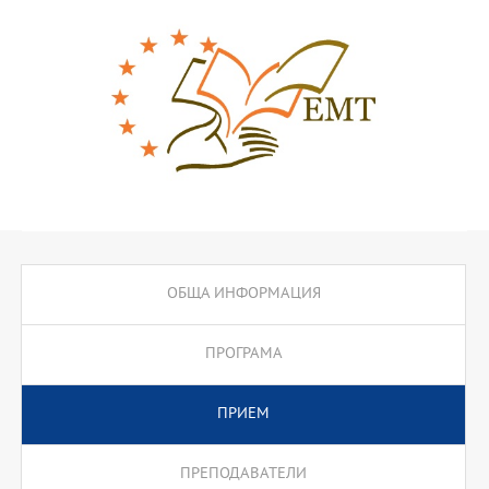
разработването на научни проекти, така и в конкретното
прилагане на резултатите от тях в професионалната си
практика. Програмата предлага възможност за обучение и
придобиване на магистърска степен по превод от и на
следните езици: български, английски, немски, френски,
испански, италиански, гръцки, арабски и руски. В програмата
могат да се обучават бакалаври не само от филологически, но
и други области на знанието.
ОБЩА ИНФОРМАЦИЯ
ПРОГРАМА
ПРИЕМ
ПРЕПОДАВАТЕЛИ