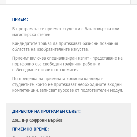
ПРИЕМ:
В програмата се приемат студенти с бакалавърска или
магистърска степен.
Кандидатите трябвя да притежават базисни познания
областта на изобразителните изкуства.
Приемът включва специализиран изпит - представяне на
портфолио със свободни графични работи и
събеседване с изпитната комисия.
По преценка на приемната комисия кандидат-
студентите, които не притежават необходимите входни
компетенции, записват курсове от подготвителен модул.
ДИРЕКТОР НА ПРОГРАМЕН СЪВЕТ:
доц. д-р
Софрони Върбев
ПРИЕМНО ВРЕМЕ: