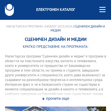
ЕЛЕКТРОНЕН КАТАЛОГ
МАГИСТЪРСКИ ПРОГРАМИ - КАТАЛОГ 2023/2024
| СЦЕНИЧЕН ДИЗАЙН И
МЕДИИ
СЦЕНИЧЕН ДИЗАЙН И МЕДИИ
КРАТКО ПРЕДСТАВЯНЕ НА ПРОГРАМАТА:
Магистърска програма "Сценичен дизайн и медии" е програма в
областта на пластичните изкуства, китното и телевизията,
която в университета се предшества от бакалавърски
програми в тези области, но приема и студенти, завършили
други университети и специалности, което дава възможност за
създаване на разнообразна творческа и интелектуална среда.
Интересен факт е, че в балканските страни не съществува в
момента специализация за дизайн в киното и телевизията, а в
учебните заведения на Европейския съюз съществуват такива
прочети още
специалности само на 5 места.