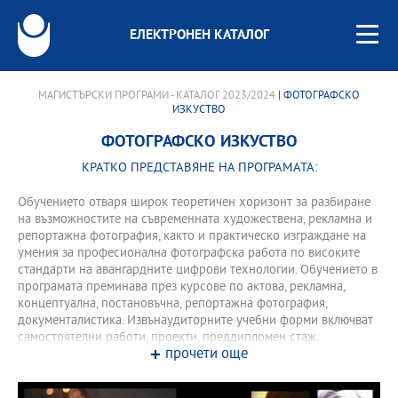
ЕЛЕКТРОНЕН КАТАЛОГ
МАГИСТЪРСКИ ПРОГРАМИ - КАТАЛОГ 2023/2024
| ФОТОГРАФСКО
ИЗКУСТВО
ФОТОГРАФСКО ИЗКУСТВО
КРАТКО ПРЕДСТАВЯНЕ НА ПРОГРАМАТА:
Обучението отваря широк теоретичен хоризонт за разбиране
на възможностите на съвременната художествена, рекламна и
репортажна фотография, както и практическо изграждане на
умения за професионална фотографска работа по високите
стандарти на авангардните цифрови технологии. Обучението в
програмата преминава през курсове по актова, рекламна,
концептуална, постановъчна, репортажна фотография,
документалистика. Извънаудиторните учебни форми включват
самостоятелни работи, проекти, преддипломен стаж.
прочети още
Програмата предлага подготвителен модул за кандидати от
други образователни области.