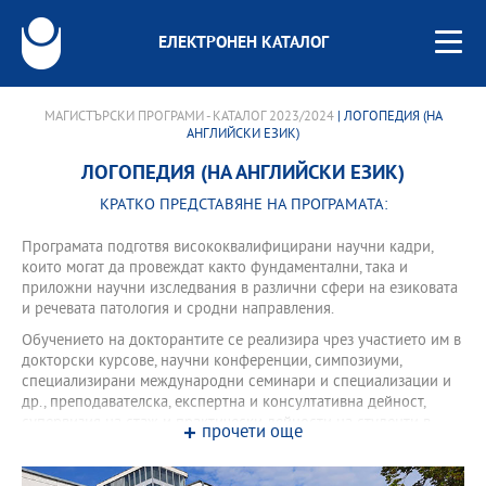
ЕЛЕКТРОНЕН КАТАЛОГ
МАГИСТЪРСКИ ПРОГРАМИ - КАТАЛОГ 2023/2024
| ЛОГОПЕДИЯ (НА
АНГЛИЙСКИ ЕЗИК)
ЛОГОПЕДИЯ (НА АНГЛИЙСКИ ЕЗИК)
КРАТКО ПРЕДСТАВЯНЕ НА ПРОГРАМАТА:
Програмата подготвя висококвалифицирани научни кадри,
които могат да провеждат както фундаментални, така и
приложни научни изследвания в различни сфери на езиковата
и речевата патология и сродни направления.
Обучението на докторантите се реализира чрез участието им в
докторски курсове, научни конференции, симпозиуми,
специализирани международни семинари и специализации и
др., преподавателска, експертна и консултативна дейност,
супервизия на стаж и практически дейности на студенти в
прочети още
бакалавръски и магистърски програми в областта, участие в
проекти, публикации и научноизследователската и
практическата дейност в областта на езиковата и речевата