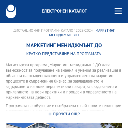
ЕЛЕКТРОНЕН КАТАЛОГ
ДИСТАНЦИОННИ ПРОГРАМИ - КАТАЛОГ 2023/2024
| МАРКЕТИНГ
МЕНИДЖМЪНТ ДО
МАРКЕТИНГ МЕНИДЖМЪНТ ДО
КРАТКО ПРЕДСТАВЯНЕ НА ПРОГРАМАТА:
Магистърска програма „Маркетинг мениджмънт“ ДО дава
възможност за получаване на знания и умения за реализация в
областта на осъществяването и управлението на маркетинг
процесите в съвременния бизнес, за завладяването и
задържането на нови перспективни пазари, за създаването и
прилагането на нови практики и процеси в управлението на
маркетинговата дейност.
Програмата на обучение е съобразена с най-новите тенденции
в развитието на маркетинга, брандинга и процесите в
прочети още
управление на маркетинга. Програмата дава съвременни
познания за теорията и практиката на маркетинга и подготвя
студентите за практическа реализация в организациите.