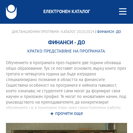
ЕЛЕКТРОНЕН КАТАЛОГ
ДИСТАНЦИОННИ ПРОГРАМИ - КАТАЛОГ 2023/2024
| ФИНАНСИ - ДО
ФИНАНСИ - ДО
КРАТКО ПРЕДСТАВЯНЕ НА ПРОГРАМАТА:
Обучението в програмата през първите две години обхваща
общо образование. Тук се поставят основите, върху които през
третата и четвъртата година ще бъде изградено
специализирано познание в областта на финансите.
Съществена особеност на програмата е нейната гъвкавост,
което означава, че студентите сами могат да формират своя
научен и приложен профил. Те могат по иновативен начин, под
ръководството на преподавателите, да конкретизират
обучението си в приложен план чрез самостоятелни работи,
прочети още
които акцентират върху ключови, актуални въпроси от
съвременната финансова практика. Освен обучение в основни
научни направления, като Микро- и Макроикономика,
Международна икономика, Основи на счетоводството и др.,