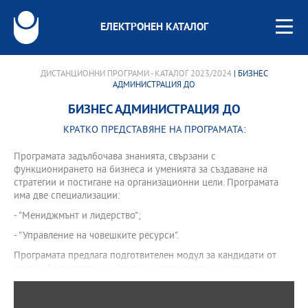
ЕЛЕКТРОНЕН КАТАЛОГ
ДИСТАНЦИОННИ ПРОГРАМИ - КАТАЛОГ 2023/2024
| БИЗНЕС
АДМИНИСТРАЦИЯ ДО
БИЗНЕС АДМИНИСТРАЦИЯ ДО
КРАТКО ПРЕДСТАВЯНЕ НА ПРОГРАМАТА:
Програмата задълбочава знанията, свързани с
функционирането на бизнеса и уменията за създаване на
стратегии и постигане на организационни цели. Програмата
има две специализации:
- "Мениджмънт и лидерство";
- "Управление на човешките ресурси".
Програмата предлага подготвителен модул за кандидати от
други образователни области и надграждащ семестър за
кандидати с образователно-квалификационна степен
"професионален бакалавър".