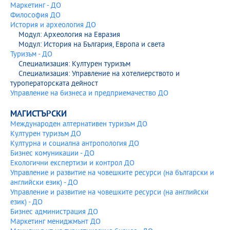
Маркетинг - ДО
Електронен каталог 2019/2020
Философия ДО
История и археология ДО
Електронен каталог 2018/2019
Модул: Археология на Евразия
Модул: История на България, Европа и света
Електронен каталог 2017/2018
Туризъм - ДО
Специализация: Културен туризъм
Електронен каталог 2016/2017
Специализация: Управление на хотелиерството и
туроператорската дейност
Управление на бизнеса и предприемачество ДО
Електронен каталог 2015/2016
МАГИСТЪРСКИ
Електронен каталог 2014/2015
Международен алтернативен туризъм ДО
Културен туризъм ДО
Електронен каталог 2013/2014
Културна и социална антропология ДО
Бизнес комуникации - ДО
Екологични експертизи и контрол ДО
Управление и развитие на човешките ресурси (на български и
английски език) - ДО
Управление и развитие на човешките ресурси (на английски
език) - ДО
Бизнес администрация ДО
Маркетинг мениджмънт ДО