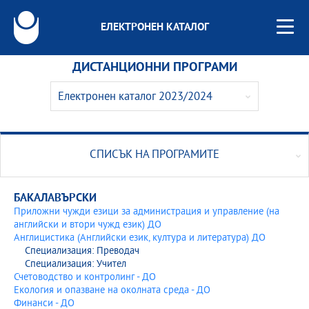
ЕЛЕКТРОНЕН КАТАЛОГ
ДИСТАНЦИОННИ ПРОГРАМИ
Електронен каталог 2023/2024
Електронен каталог 2026/2027
Електронен каталог 2025/2026
СПИСЪК НА ПРОГРАМИТЕ
Електронен каталог 2024/2025
БАКАЛАВЪРСКИ
Електронен каталог 2023/2024
Приложни чужди езици за администрация и управление (на
английски и втори чужд език) ДО
Англицистика (Английски език, култура и литература) ДО
Електронен каталог 2022/2023
Специализация: Преводач
Специализация: Учител
Електронен каталог 2021/2022
Счетоводство и контролинг - ДО
Екология и опазване на околната среда - ДО
Електронен каталог 2020/2021
Финанси - ДО