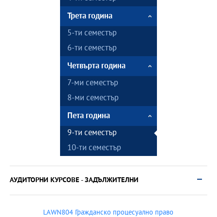
Трета година
5-ти семестър
6-ти семестър
Четвърта година
7-ми семестър
8-ми семестър
Пета година
9-ти семестър
10-ти семестър
АУДИТОРНИ КУРСОВЕ - ЗАДЪЛЖИТЕЛНИ
LAWN804 Гражданско процесуално право