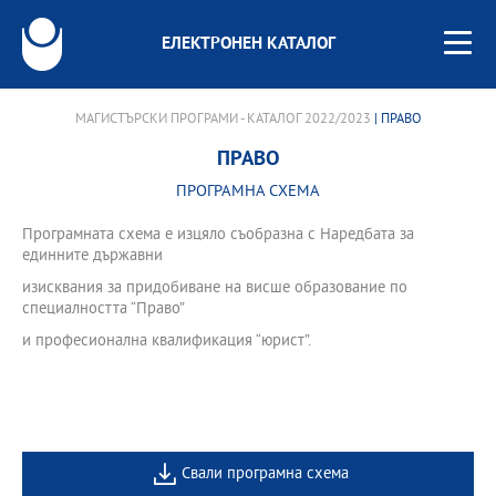
ЕЛЕКТРОНЕН КАТАЛОГ
МАГИСТЪРСКИ ПРОГРАМИ - КАТАЛОГ 2022/2023
| ПРАВО
ПРАВО
ПРОГРАМНА СХЕМА
Програмната схема е изцяло съобразна с Наредбата за
единните държавни
изисквания за придобиване на висше образование по
специалността “Право”
и професионална квалификация “юрист”.
Свали програмна схема