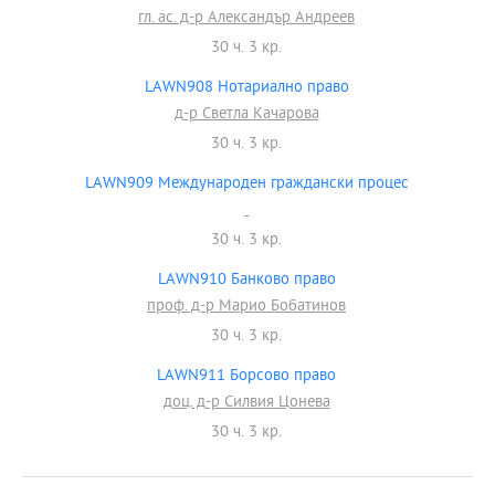
гл. ас. д-р Александър Андреев
30 ч. 3 кр.
LAWN908 Нотариално право
д-р Светла Качарова
30 ч. 3 кр.
LAWN909 Международен граждански процес
30 ч. 3 кр.
LAWN910 Банково право
проф. д-р Марио Бобатинов
30 ч. 3 кр.
LAWN911 Борсово право
доц. д-р Силвия Цонева
30 ч. 3 кр.