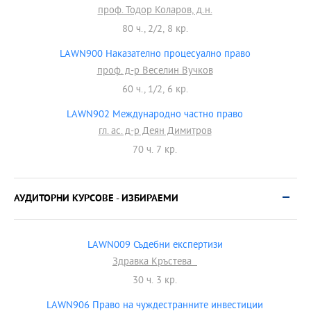
проф. Тодор Коларов, д.н.
80 ч., 2/2, 8 кр.
LAWN900 Наказателно процесуално право
проф. д-р Веселин Вучков
60 ч., 1/2, 6 кр.
LAWN902 Международно частно право
гл. ас. д-р Деян Димитров
70 ч. 7 кр.
АУДИТОРНИ КУРСОВЕ - ИЗБИРАEМИ
LAWN009 Съдебни експертизи
Здравка Кръстева
30 ч. 3 кр.
LAWN906 Право на чуждестранните инвестиции