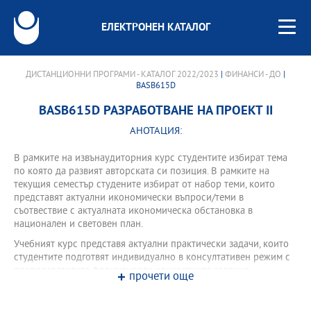
ЕЛЕКТРОНЕН КАТАЛОГ
ДИСТАНЦИОННИ ПРОГРАМИ - КАТАЛОГ 2022/2023
|
ФИНАНСИ - ДО
|
BASB615D
BASB615D РАЗРАБОТВАНЕ НА ПРОЕКТ II
АНОТАЦИЯ:
В рамките на извънаудиторния курс студентите избират тема
по която да развият авторската си позиция. В рамките на
текущия семестър студените избират от набор теми, които
представят актуални икономически въпроси/теми в
съотвествие с актуалната икономическа обстановка в
национален и световен план.
Учебният курс представя актуални практически задачи, които
студентите подготвят индивидуално в консултативен режим с
преподавателите формулирали конкретните задания.
прочети още
Всеки студент избира темата по която да развие авторската си
позиция.