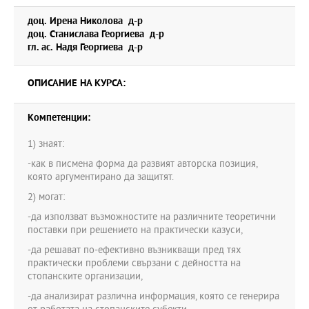
доц. Ирена Николова д-р
доц. Станислава Георгиева д-р
гл. ас. Надя Георгиева д-р
ОПИСАНИЕ НА КУРСА:
Компетенции:
1) знаят:
-как в писмена форма да развият авторска позиция,
която аргументирано да защитят.
2) могат:
-да използват възможностите на различните теоретични
поставки при решението на практически казуси,
-да решават по-ефективно възникващи пред тях
практически проблеми свързани с дейността на
стопанските организации,
-да анализират различна информация, която се генерира