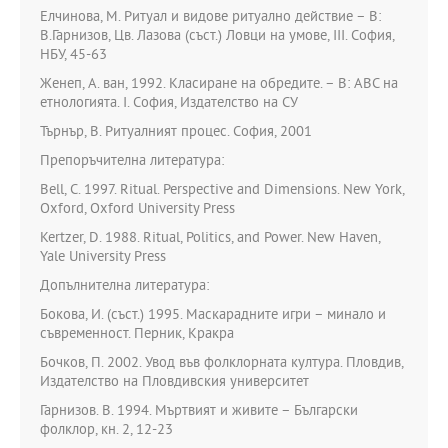
Елчинова, М. Ритуал и видове ритуално действие – В:
В.Гарнизов, Цв. Лазова (съст.) Ловци на умове, ІІІ. София,
НБУ, 45-63
Женеп, А. ван, 1992. Класиране на обредите. – В: АВС на
етнологията. I. София, Издателство на СУ
Търнър, В. Ритуалният процес. София, 2001
Препоръчителна литература:
Bell, C. 1997. Ritual. Perspective and Dimensions. New York,
Oxford, Oxford University Press
Kertzer, D. 1988. Ritual, Politics, and Power. New Haven,
Yale University Press
Допълнителна литература:
Бокова, И. (съст.) 1995. Маскарадните игри – минало и
съвременност. Перник, Кракра
Бочков, П. 2002. Увод във фолклорната култура. Пловдив,
Издателство на Пловдивския университет
Гарнизов. В. 1994. Мъртвият и живите – Български
фолклор, кн. 2, 12-23