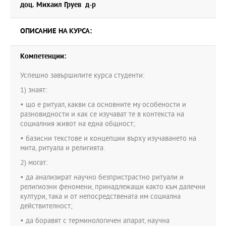
доц. Михаил Груев д-р
ОПИСАНИЕ НА КУРСА:
Компетенции:
Успешно завършилите курса студенти:
1) знаят:
• що е ритуал, какви са основните му особености и
разновидности и как се изучават те в контекста на
социалния живот на една общност;
• базисни текстове и концепции върху изучаването на
мита, ритуала и религията.
2) могат:
• да анализират научно безпристрастно ритуали и
религиозни феномени, принадлежащи както към далечни
култури, така и от непосредствената им социална
действителност;
• да боравят с терминологичен апарат, научна