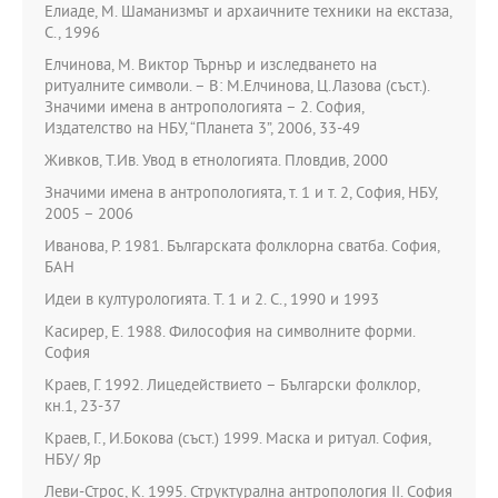
Елиаде, М. Шаманизмът и архаичните техники на екстаза,
С., 1996
Елчинова, М. Виктор Търнър и изследването на
ритуалните символи. – В: М.Елчинова, Ц.Лазова (съст.).
Значими имена в антропологията – 2. София,
Издателство на НБУ, “Планета 3”, 2006, 33-49
Живков, Т.Ив. Увод в етнологията. Пловдив, 2000
Значими имена в антропологията, т. 1 и т. 2, София, НБУ,
2005 – 2006
Иванова, Р. 1981. Българската фолклорна сватба. София,
БАН
Идеи в културологията. Т. 1 и 2. С., 1990 и 1993
Касирер, Е. 1988. Философия на символните форми.
София
Краев, Г. 1992. Лицедействието – Български фолклор,
кн.1, 23-37
Краев, Г., И.Бокова (съст.) 1999. Маска и ритуал. София,
НБУ/ Яр
Леви-Строс, К. 1995. Структурална антропология II. София