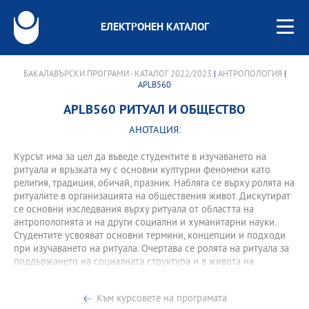
ЕЛЕКТРОНЕН КАТАЛОГ
БАКАЛАВЪРСКИ ПРОГРАМИ - КАТАЛОГ 2022/2023
|
АНТРОПОЛОГИЯ
|
APLB560
APLB560 РИТУАЛ И ОБЩЕСТВО
АНОТАЦИЯ:
Курсът има за цел да въведе студентите в изучаването на
ритуала и връзката му с основни културни феномени като
религия, традиция, обичай, празник. Набляга се върху ролята на
ритуалите в организацията на обществения живот. Дискутират
се основни изследвания върху ритуала от областта на
антропологията и на други социални и хуманитарни науки.
Студентите усвояват основни термини, концепции и подходи
при изучаването на ритуала. Очертава се ролята на ритуала за
поддържането на социалната структура и в живота на
различните общности.
Към курсовете на програмата