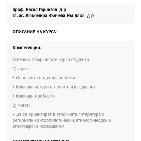
проф. Васил Гарнизов д-р
гл. ас. Любомира Вълчева-Нъндлол д-р
ОПИСАНИЕ НА КУРСА:
Компетенции:
Успешно завършилите курса студенти:
1) знаят:
• Основните подходи, понятия
• Ключови автори с техните изследвания
• Ключови проблеми
2) могат:
• Да се ориентират в огромната литература с
регионални антропологически, етнологичесдки и
етнографски изследвания