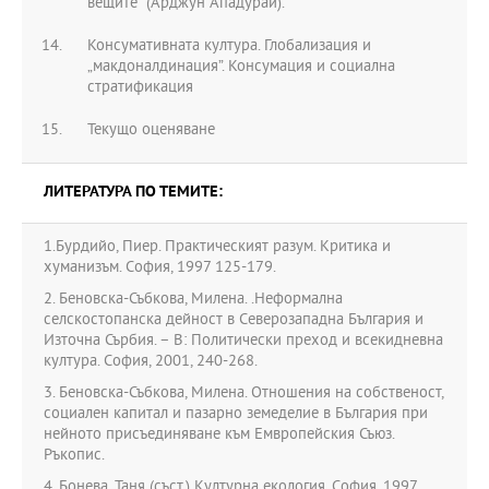
вещите” (Арджун Ападурай).
Консумативната култура. Глобализация и
„макдоналдинация”. Консумация и социална
стратификация
Текущо оценяване
ЛИТЕРАТУРА ПО ТЕМИТЕ:
1.Бурдийо, Пиер. Практическият разум. Критика и
хуманизъм. София, 1997 125-179.
2. Беновска-Събкова, Милена. .Неформална
селскостопанска дейност в Северозападна България и
Източна Сърбия. – В: Политически преход и всекидневна
култура. София, 2001, 240-268.
3. Беновска-Събкова, Милена. Отношения на собственост,
социален капитал и пазарно земеделие в България при
нейното присъединяване към Емвропейския Съюз.
Ръкопис.
4. Бонева, Таня (съст.) Културна екология. София, 1997.