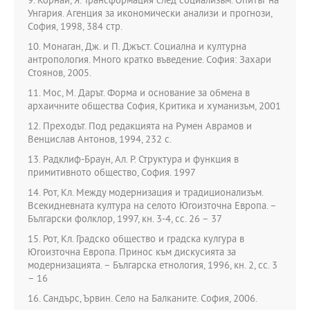
9. Корнай, Я. Трансформация след социализъм. Опитът на
Унгария. Агенция за икономически анализи и прогнози,
София, 1998, 384 стр.
10. Монаган, Дж. и П. Джъст. Социална и културна
антропология. Много кратко въведение. София: Захари
Стоянов, 2005.
11. Мос, М. Дарът. Форма и основание за обмена в
архаичните общества София, Критика и хуманизъм, 2001
12. Преходът. Под редакцията на Румен Аврамов и
Венцислав Антонов, 1994, 232 с.
13. Радклиф-Браун, Ал. Р. Структура и функция в
примитивното общество, София. 1997
14. Рот, Кл. Между модернизация и традиционализъм.
Всекидневната култура на селото Югоизточна Европа. –
Български фолклор, 1997, кн. 3-4, сс. 26 – 37
15. Рот, Кл. Градско общество и градска кулгура в
Югоизточна Европа. Принос към дискусията за
модернизацията. – Българска етнология, 1996, кн. 2, сс. 3
– 16
16. Сандърс, Ървин. Село на Балканите. София, 2006.