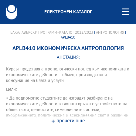
ЕЛЕКТРОНЕН КАТАЛОГ
БАКАЛАВЪРСКИ ПРОГРАМИ - КАТАЛОГ 2022/2023
|
АНТРОПОЛОГИЯ
|
APLB410
APLB410 ИКОНОМИЧЕСКА АНТРОПОЛОГИЯ
АНОТАЦИЯ:
Курсът представя антропологически поглед към икономиката и
икономическите дейности – обмен, производство и
консумация на блага и услуги
Цели:
• Да подпомогне студентите да изградят разбиране на
икономическите дейности в тяхната връзка с устройството на
обществото, ценностите, символичните системи,
въображението, политическия и всекидневния свят в различни
прочети още
цивилизации и култури.
• Да изгради у студентите и експертна компетентност по