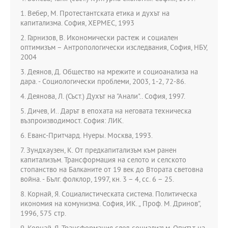
1. Вебер, М. Протестантската етика и духът на
капитализма. София, ХЕРМЕС, 1993
2. Гарнизов, В. Икономически растеж и социален
оптимизъм – Антропологически изследвания, София, НБУ,
2004
3. Деянов, Д. Общество на мрежите и социоанализа на
дара. - Социологически проблеми, 2003, 1-2, 72-86.
4. Деянова, Л. (Съст.) Духът на "Анали".. София, 1997.
5. Дичев, И.. Дарът в епохата на неговата техническа
възпроизводимост. София: ЛИК.
6. Еванс-Притчард. Нуеры. Москва, 1993.
7. Зундхаузен, К. От предкапитализъм към ранен
капитализъм. Трансформация на селото и селското
стопанство на Балканите от 19 век до Втората световна
война. - Бълг. фолклор, 1997, кн. 3 – 4, сс. 6 – 25.
8. Корнай, Я. Социалистическата система. Политическа
икономия на комунизма. София, ИК. „ Проф. М. Дринов”,
1996, 575 стр.