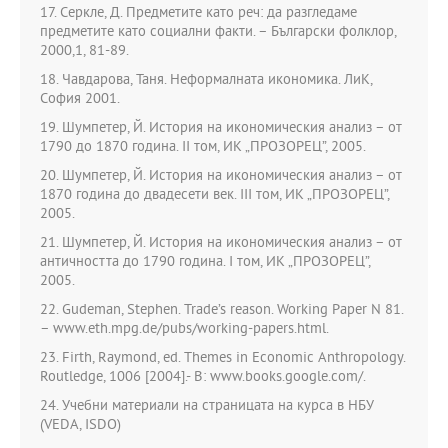
17. Серкле, Д. Предметите като реч: да разгледаме
предметите като социални факти. – Български фолклор,
2000,1, 81-89.
18. Чавдарова, Таня. Неформалната икономика. ЛиК,
София 2001.
19. Шумпетер, Й. История на икономическия анализ – от
1790 до 1870 година. II том, ИК „ПРОЗОРЕЦ”, 2005.
20. Шумпетер, Й. История на икономическия анализ – от
1870 година до двадесети век. III том, ИК „ПРОЗОРЕЦ”,
2005.
21. Шумпетер, Й. История на икономическия анализ – от
античността до 1790 година. I том, ИК „ПРОЗОРЕЦ”,
2005.
22. Gudeman, Stephen. Trade’s reason. Working Paper N 81.
– www.eth.mpg.de/pubs/working-papers.html.
23. Firth, Raymond, ed. Themes in Economic Anthropology.
Routledge, 1006 [2004].- В: www.books.google.com/.
24. Учебни материали на страницата на курса в НБУ
(VEDA, ISDO)