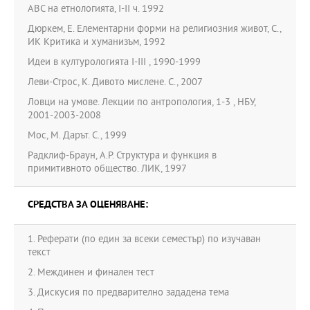
ABC на етнологията, I-II ч. 1992
Дюркем, Е. Елементарни форми на религиозния живот, С.,
ИК Критика и хуманизъм, 1992
Идеи в културологията I-III , 1990-1999
Леви-Строс, К. Дивото мислене. С., 2007
Ловци на умове. Лекции по антропология, 1-3 , НБУ,
2001-2003-2008
Мос, М. Дарът. С., 1999
Радклиф-Браун, А.Р. Структура и функция в
примитивното общество. ЛИК, 1997
СРЕДСТВА ЗА ОЦЕНЯВАНЕ:
1. Реферати (по един за всеки семестър) по изучаван
текст
2. Междинен и финален тест
3. Дискусия по предварително зададена тема