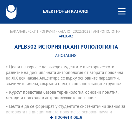
ЕЛЕКТРОНЕН КАТАЛОГ
БАКАЛАВЪРСКИ ПРОГРАМИ - КАТАЛОГ 2022/2023
|
АНТРОПОЛОГИЯ
|
APLB302
APLB302 ИСТОРИЯ НА АНТРОПОЛОГИЯТА
АНОТАЦИЯ:
• Целта на курса е да въведе студентите в историческото
развитие на дисциплината антропология от втората половина
на XIX век насам. Акцентира се върху основните парадигми,
значимите имена, свързани с тях, основополагащите трудове.
• Курсът представя базова терминология, основни понятия,
методи и подходи в антроположкото познание.
• Целта е да се формират у студентите систематични знания за
историята на дисциплината, понятие за основни научни
прочети още
парадигми и подходи, умения за рефериране и критичен
прочит на антропологически текстове.