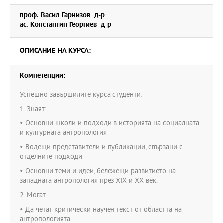
проф. Васил Гарнизов д-р
ас. Константин Георгиев д-р
ОПИСАНИЕ НА КУРСА:
Компетенции:
Успешно завършилите курса студенти:
1. Знаят:
• Основни школи и подходи в историята на социалната
и културната антропология
• Водещи представители и публикации, свързани с
отделните подходи
• Основни теми и идеи, бележещи развитието на
западната антропология през ХІХ и ХХ век.
2. Могат
• Да четат критически научен текст от областта на
антропологията