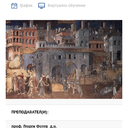
График
Виртуално обучение
ПРЕПОДАВАТЕЛ(И):
проф. Георги Фотев д.н.