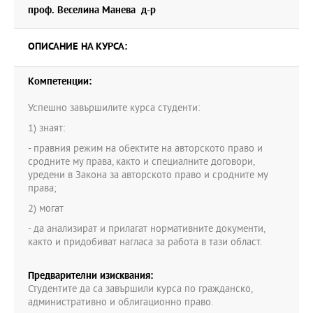
използването им, с произтичащите от тях субективни права,
проф. Веселина Манева д-р
както и със способите за защита.
Преподаването на учебната дисциплина и на учебната
ОПИСАНИЕ НА КУРСА:
програма са органически свързани със съдържанието на
Закона за авторското право и сродните му права.
Компетенции:
Успешно завършилите курса студенти:
1) знаят:
- правния режим на обектите на авторското право и
сродните му права, както и специалните договори,
уредени в Закона за авторското право и сродните му
права;
2) могат
- да анализират и прилагат нормативните документи,
както и придобиват нагласа за работа в тази област.
Предварителни изисквания:
Студентите да са завършили курса по гражданско,
административно и облигационно право.