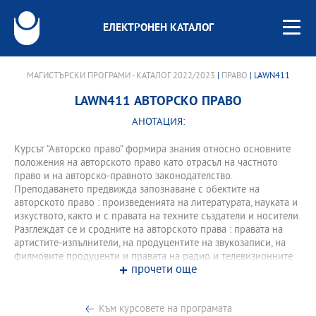
ЕЛЕКТРОНЕН КАТАЛОГ
МАГИСТЪРСКИ ПРОГРАМИ - КАТАЛОГ 2022/2023
|
ПРАВО
| LAWN411
LAWN411 АВТОРСКО ПРАВО
АНОТАЦИЯ:
Курсът “Авторско право” формира знания относно основните
положения на авторското право като отрасъл на частното
право и на авторско-правното законодателство.
Преподаването предвижда запознаване с обектите на
авторското право : произведенията на литературата, науката и
изкуството, както и с правата на техните създатели и носители.
Разглеждат се и сродните на авторското права : правата на
артистите-изпълнители, на продуцентите на звукозаписи, на
филмовите продуценти и правата на радио и телевизионните
прочети още
организации. Отделено е място и на авторските договори –
динамиката на авторското право, като се изучават :
издателският договор; договорът за публикуване на
Към курсовете на програмата
произведение в периодичния печат; договорът за създаване и