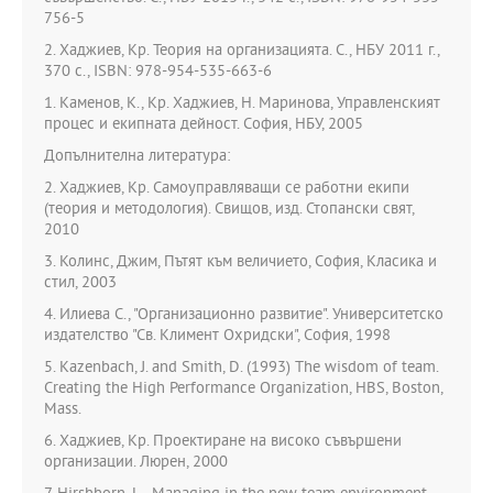
756-5
2. Хаджиев, Кр. Теория на организацията. С., НБУ 2011 г.,
370 с., ISBN: 978-954-535-663-6
1. Каменов, К., Кр. Хаджиев, Н. Маринова, Управленският
процес и екипната дейност. София, НБУ, 2005
Допълнителна литература:
2. Хаджиев, Кр. Самоуправляващи се работни екипи
(теория и методология). Свищов, изд. Стопански свят,
2010
3. Колинс, Джим, Пътят към величието, София, Класика и
стил, 2003
4. Илиева С., "Организационно развитие". Университетско
издателство "Св. Климент Охридски", София, 1998
5. Kazenbach, J. and Smith, D. (1993) The wisdom of team.
Creating the High Performance Organization, HBS, Boston,
Mass.
6. Хаджиев, Кр. Проектиране на високо съвършени
организации. Люрен, 2000