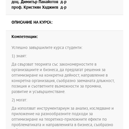
доц. Димитър Панайотов д-р
база за конкретно проучване.
проф. Кристиян Хаджиев д-р
ОПИСАНИЕ НА КУРСА:
Компетенции:
Успешно завършилите курса студенти:
1) знаят:
Да свързват теорията със закономерностите в
организациите и бизнеса, да предлагат решения за
оптимизиране на конкретна дейност, направление в
конкретна организация, съобразно заеманата длъжност,
позиция и съответните възможности за промяна,
развитие и усъвършенстване.
2) могат:
Да използват инструментариум за анализ, изследване и
приложение на разнообразните подходи за
оптимизиране на теоретико-приложните ефекти по
проблематиката и направленията в бизнеса, съобразно