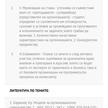
ІІ. Реализация на стажа - уточнява се съвместния
екип от: преподавател - супервайзор
(представител на организацията) - студент;
определят се съответните им отговорности,
срокове и условия за провеждане на проучването
и изпълнението на задачата, която трябва да
включва: 1. Количествено-качествени
характеристики на организацията; 2. Конкурентни
предимства;
ІІІ.Еквивалент - Стажът се зачита и след активно
участие, отлично оценяване за оригинални идеи,
анализи и препоръки в курсове, които се водят
както от експерти от практиката и бизнеса, така и
от базовите организации на програмата.(по
преценка на комисията)
ЛИТЕРАТУРА ПО ТЕМИТЕ:
1. Хаджиев, Кр. Модели за организационно
съвършенство. С., НБУ 2013 г., 342 с., ISBN: 978-954-535-