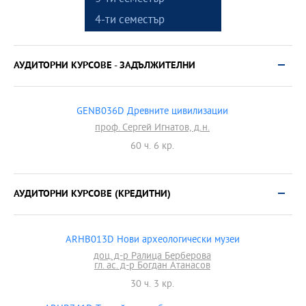
4-ти семестър
АУДИТОРНИ КУРСОВЕ - ЗАДЪЛЖИТЕЛНИ
GENB036D Древните цивилизации
проф. Сергей Игнатов, д.н.
60 ч. 6 кр.
АУДИТОРНИ КУРСОВЕ (КРЕДИТНИ)
ARHB013D Нови археологически музеи
доц. д-р Ралица Берберова
гл. ас. д-р Богдан Атанасов
30 ч. 3 кр.