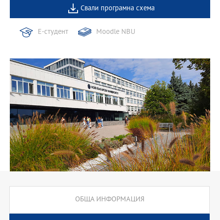
Свали програмна схема
Е-студент
Moodle NBU
ОБЩА ИНФОРМАЦИЯ