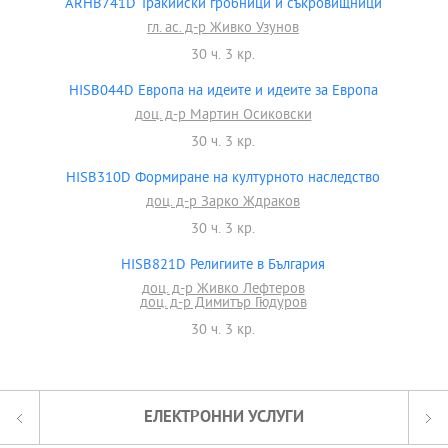
ARHB741D Тракийски гробници и съкровищници
гл. ас. д-р Живко Узунов
30 ч. 3 кр.
HISB044D Европа на идеите и идеите за Европа
доц. д-р Мартин Осиковски
30 ч. 3 кр.
HISB310D Формиране на културното наследство
доц. д-р Зарко Ждраков
30 ч. 3 кр.
HISB821D Религиите в България
доц. д-р Живко Лефтеров
доц. д-р Димитър Гюдуров
30 ч. 3 кр.
ЕЛЕКТРОННИ УСЛУГИ