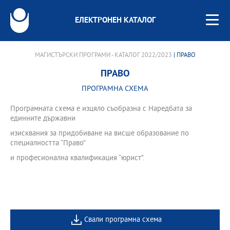
ЕЛЕКТРОНЕН КАТАЛОГ
МАГИСТЪРСКИ ПРОГРАМИ - КАТАЛОГ 2022/2023
| ПРАВО
ПРАВО
ПРОГРАМНА СХЕМА
Програмната схема е изцяло съобразна с Наредбата за
единните държавни
изисквания за придобиване на висше образование по
специалността “Право”
и професионална квалификация “юрист”.
Свали програмна схема