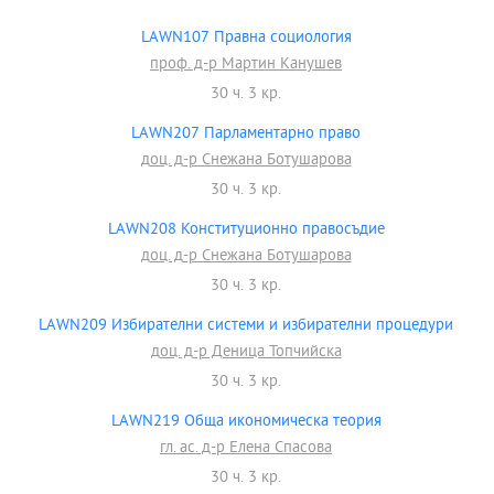
LAWN107 Правна социология
проф. д-р Мартин Канушев
30 ч. 3 кр.
LAWN207 Парламентарно право
доц. д-р Снежана Ботушарова
30 ч. 3 кр.
LAWN208 Конституционно правосъдие
доц. д-р Снежана Ботушарова
30 ч. 3 кр.
LAWN209 Избирателни системи и избирателни процедури
доц. д-р Деница Топчийска
30 ч. 3 кр.
LAWN219 Обща икономическа теория
гл. ас. д-р Елена Спасова
30 ч. 3 кр.