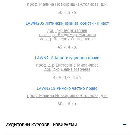
проф. Малина Новкиришка-Стоянова, д.н.
30 ч. 3 кр.
LAWN205 Латински език за юристи - II част
доц. д-р Георги Гочев
гл. ас. д-р Владимир Маринов
ас. д-р Валерия Сергеенкова
45 ч. 4 кр.
LAWN216 Конституционно право
проф. д-р Екатерина Михайлова
доц. д-р Деяна Марчева
45 ч., 1/2, 4 кр.
LAWN218 Римско частно правo
проф. Малина Новкиришка-Стоянова, д.н.
60 ч. 6 кр.
АУДИТОРНИ КУРСОВЕ - ИЗБИРАEМИ