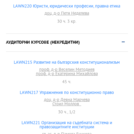
LAWN220 Юристи, юридически професии, правна етика
доц. д-р Петя Неделева
30 ч. 3 кр.
АУДИТОРНИ КУРСОВЕ (НЕКРЕДИТНИ)
LAWN215 Развитие на българския конституционализъм
проф. д-р Веселин Методиев
проф. д-р Екатерина Михайлова
45 ч.
LAWN217 Упражнения по конституционно право
доц. д-р Деяна Марчева
Стоил Моллов
30 ч., 1/2
LAWN221 Организация на съдебната система и
правозащитните институции