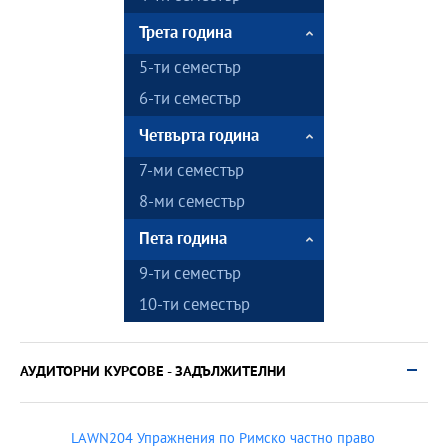
Трета година
5-ти семестър
6-ти семестър
Четвърта година
7-ми семестър
8-ми семестър
Пета година
9-ти семестър
10-ти семестър
АУДИТОРНИ КУРСОВЕ - ЗАДЪЛЖИТЕЛНИ
LAWN204 Упражнения по Римско частно право