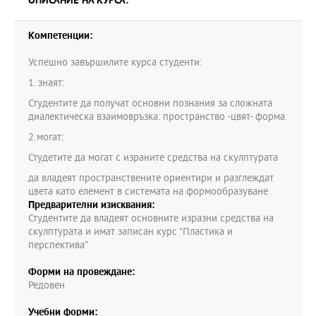
ОПИСАНИЕ НА КУРСА:
Компетенции:
Успешно завършилите курса студенти:
1. знаят:
Студентите да получат основни познания за сложната
диалектическа взаимовръзка: пространство -цвят- форма.
2.могат:
Студетите да могат с израните средства на скулптурата
да владеят пространствените ориентири и разглеждат
цвета като елемент в системата на формообразуване .
Предварителни изисквания:
Студентите да владеят основните изразни средства на
скулптурата и имат записан курс "Пластика и
перспектива"
Форми на провеждане:
Редовен
Учебни форми: