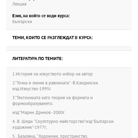
Лекция
Език, на който се води курса:
Български
ТЕМИ, КОИТО СЕ РАЗГЛЕЖДАТ В КУРСА:
ЛИТЕРАТУРА ПО ТЕМИТЕ:
1.История на изкуството.-избор на автор
2."Точка и линия в равнината" -В.Кандински
изд.Изкуство-1995г.
3."Тектониката като теория на формата и
формообразуването.
изд."Марин Дринов -2000г.
4..В. Шеди. “Скулптурно майсторство”изд"Български
художник"-1977г;
5.. Базазянц. “Художник, пространство,