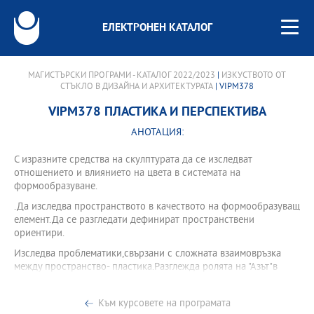
ЕЛЕКТРОНЕН КАТАЛОГ
МАГИСТЪРСКИ ПРОГРАМИ - КАТАЛОГ 2022/2023
|
ИЗКУСТВОТО ОТ
СТЪКЛО В ДИЗАЙНА И АРХИТЕКТУРАТА
| VIPM378
VIPM378 ПЛАСТИКА И ПЕРСПЕКТИВА
АНОТАЦИЯ:
С изразните средства на скулптурата да се изследват
отношението и влиянието на цвета в системата на
формообразуване.
.Да изследва пространството в качеството на формообразуващ
елемент.Да се разгледати дефинират пространствени
ориентири.
Изследва проблематики,свързани с сложната взаимовръзка
между пространство- пластика.Разглежда ролята на "Азът"в
творческия процес ивлиянието върху крайният продукт.
Към курсовете на програмата