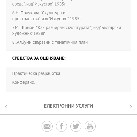
среда”;изд"Изкуство"-1985г
6.Н. Полякова. “Скулптура и
пространство”;изд"Изкуство"-1985г
7.М. Шимон. “Как разбирам скулптурата”; изд"Български
художник"1988г
8..Албуми свързани с тематичния план
СРЕДСТВА ЗА ОЦЕНЯВАНЕ:
Практическа разработка.
Конферанс.
ЕЛЕКТРОННИ УСЛУГИ



