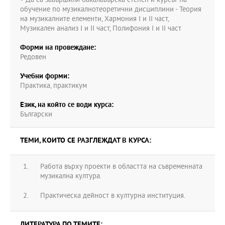
• Да са завършили бакалавърска степен и курсът на
обучение по музикалнотеоретични дисциплини - Теория
на музикалните елементи, Хармония I и II част,
Музикален анализ I и II част, Полифония I и II част
Форми на провеждане:
Редовен
Учебни форми:
Практика, практикум
Език, на който се води курса:
Български
ТЕМИ, КОИТО СЕ РАЗГЛЕЖДАТ В КУРСА:
Работа върху проекти в областта на съвременната
музикална култура.
Практическа дейност в културна институция.
ЛИТЕРАТУРА ПО ТЕМИТЕ: