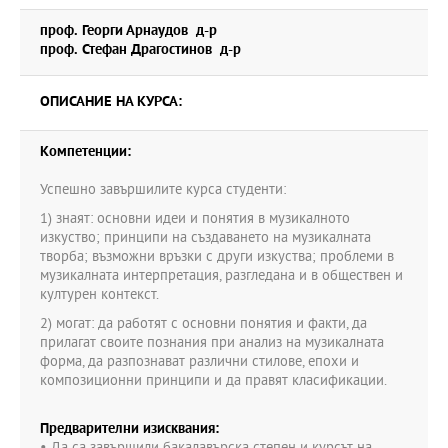
проф. Георги Арнаудов д-р
проф. Стефан Драгостинов д-р
ОПИСАНИЕ НА КУРСА:
Компетенции:
Успешно завършилите курса студенти:
1) знаят: основни идеи и понятия в музикалното
изкуство; принципи на създаването на музикалната
творба; възможни връзки с други изкуства; проблеми в
музикалната интерпретация, разгледана и в обществен и
културен контекст.
2) могат: да работят с основни понятия и факти, да
прилагат своите познания при анализ на музикалната
форма, да разпознават различни стилове, епохи и
композиционни принципи и да правят класификации.
Предварителни изисквания: