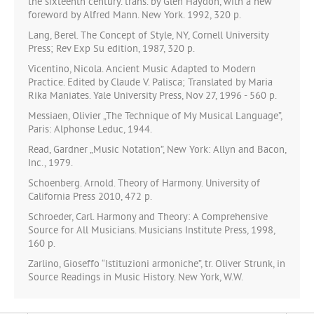
the sixteenth century. trans. by Glen Haydon, with a new
foreword by Alfred Mann. New York. 1992, 320 p.
Lang, Berel. The Concept of Style, NY, Cornell University
Press; Rev Exp Su edition, 1987, 320 p.
Vicentino, Nicola. Ancient Music Adapted to Modern
Practice. Edited by Claude V. Palisca; Translated by Maria
Rika Maniates. Yale University Press, Nov 27, 1996 - 560 p.
Messiaen, Olivier „The Technique of My Musical Language”,
Paris: Alphonse Leduc, 1944.
Read, Gardner „Music Notation”, New York: Allyn and Bacon,
Inc., 1979.
Schoenberg. Arnold. Theory of Harmony. University of
California Press 2010, 472 p.
Schroeder, Carl. Harmony and Theory: A Comprehensive
Source for All Musicians. Musicians Institute Press, 1998,
160 p.
Zarlino, Gioseffo “Istituzioni armoniche”, tr. Oliver Strunk, in
Source Readings in Music History. New York, W.W.