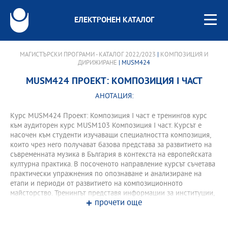
ЕЛЕКТРОНЕН КАТАЛОГ
МАГИСТЪРСКИ ПРОГРАМИ - КАТАЛОГ 2022/2023
|
КОМПОЗИЦИЯ И
ДИРИЖИРАНЕ
| MUSM424
MUSM424 ПРОЕКТ: КОМПОЗИЦИЯ І ЧАСТ
АНОТАЦИЯ:
Курс MUSM424 Проект: Композиция І част е тренингов курс
към аудиторен курс MUSM103 Композиция І част. Курсът е
насочен към студенти изучаващи специалността композиция,
които чрез него получават базова представа за развитието на
съвременната музика в България в контекста на европейската
културна практика. В посоченото направление курсът съчетава
практически упражнения по опознаване и анализиране на
етапи и периоди от развитието на композиционното
майсторство. Тренингът представя информации за институции,
прочети още
които работят трайно в сферата на съвременната българска
музика, запознава с тенденции и направления в работата на
съвременните творци.