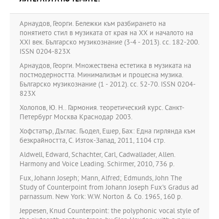
Арнаудов, Георги. Бележки към разбирането на
понятието стил в музиката от края на ХХ и началото на
ХХI век. Българско музикознание (3-4 - 2013). сс. 182-200.
ISSN 0204-823X
Арнаудов, Георги. Множествена естетика в музиката на
постмодерността. Минимализъм и процесна музика.
Българско музикознание (1 - 2012). сс. 52-70. ISSN 0204-
823X
Холопов, Ю. Н.. Гармония. теоретический курс. Санкт-
Петербург Москва Краснодар 2003.
Хофстатър, Дъглас. Гьодел, Ешер, Бах: Една гирлянда към
безкрайността, С. Изток-Запад, 2011, 1104 стр.
Aldwell, Edward, Schachter, Carl, Cadwallader, Allen.
Harmony and Voice Leading. Schirmer, 2010, 736 p.
Fux, Johann Joseph; Mann, Alfred; Edmunds, John The
Study of Counterpoint from Johann Joseph Fux’s Gradus ad
parnassum. New York: W.W. Norton & Co. 1965, 160 p.
Jeppesen, Knud Counterpoint: the polyphonic vocal style of