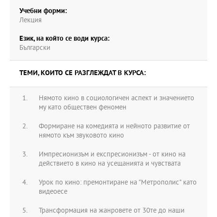
Учебни форми:
Лекция
Език, на който се води курса:
Български
ТЕМИ, КОИТО СЕ РАЗГЛЕЖДАТ В КУРСА:
Нямото кино в социологичен аспект и значението
му като обществен феномен
Формиране на комедията и нейното развитие от
нямото към звуковото кино
Импресионизъм и експресионизъм - от кино на
действието в кино на усещанията и чувствата
Урок по кино: премонтиране на "Метрополис" като
видеоесе
Трансформация на жанровете от 30те до наши