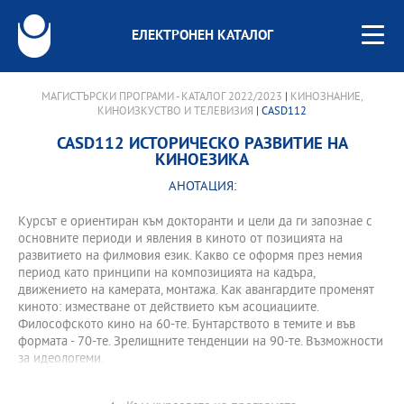
ЕЛЕКТРОНЕН КАТАЛОГ
МАГИСТЪРСКИ ПРОГРАМИ - КАТАЛОГ 2022/2023
|
КИНОЗНАНИЕ,
КИНОИЗКУСТВО И ТЕЛЕВИЗИЯ
| CASD112
CASD112 ИСТОРИЧЕСКО РАЗВИТИЕ НА
КИНОЕЗИКА
АНОТАЦИЯ:
Курсът е ориентиран към докторанти и цели да ги запознае с
основните периоди и явления в киното от позицията на
развитието на филмовия език. Какво се оформя през немия
период като принципи на композицията на кадъра,
движението на камерата, монтажа. Как авангардите променят
киното: изместване от действието към асоциациите.
Философското кино на 60-те. Бунтарството в темите и във
формата - 70-те. Зрелищните тенденции на 90-те. Възможности
за идеологеми.