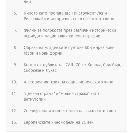
дни
Киното като пропаганден инструмент. Лени
Рифенщайл и историчността в съветското кино
Филми за Холокоста през различни исторически
периоди и национални кинематографии
Образи на младежките бунтове 60-те чрез нови
герои и нови форми.
Контакт с публиката - САЩ 70-те, Копола, Спилбърг,
Скорсезе и Лукас
Алегоричният език на социалистическото кино
"Дневна стража" и "Нощна стража" като
антиутопии
Специфичната киноестетика на азиатското кино
Европейските киномодели на 21 век