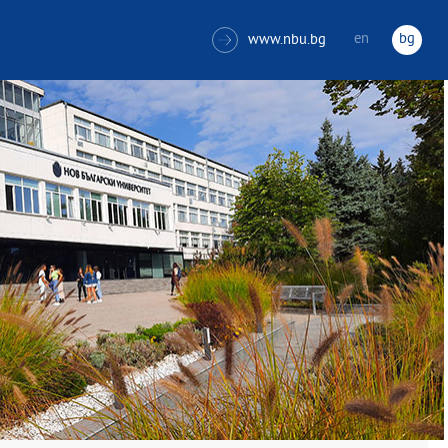
en
bg
www.nbu.bg
