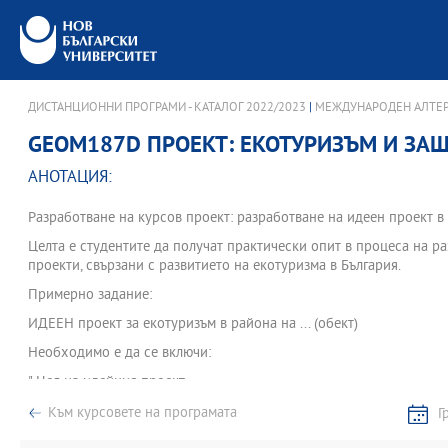
ДИСТАНЦИОННИ ПРОГРАМИ - КАТАЛОГ 2022/2023
|
МЕЖДУНАРОДЕН АЛТЕР
GEOM187D ПРОЕКТ: ЕКОТУРИЗЪМ И ЗА
АНОТАЦИЯ:
Разработване на курсов проект: разработване на идеен проект в
Целта е студентите да получат практически опит в процеса на р
проекти, свързани с развитието на екотуризма в България.
Примерно задание:
ИДЕЕН проект за екотуризъм в района на ... (обект)
Необходимо е да се включи:
" Цел на идейния проект
" Задачи за постигането й
Към курсовете на програмата
Г
" Подходи за реализация