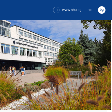
en
bg
www.nbu.bg
