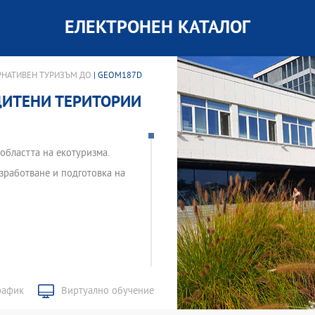
ЕЛЕКТРОНЕН КАТАЛОГ
НАТИВЕН ТУРИЗЪМ ДО
| GEOM187D
ЩИТЕНИ ТЕРИТОРИИ
 областта на екотуризма.
азработване и подготовка на
рафик
Виртуално обучение