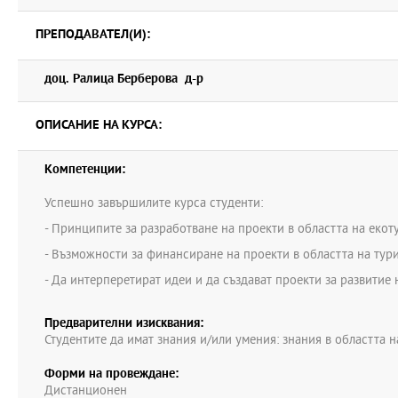
" Ориентировъчно финансиране
ПРЕПОДАВАТЕЛ(И):
" Партньори
Обем: от 3 до 6 стандартни страници
доц. Ралица Берберова д-р
В Мудъл е качено помагало.
Всеки семестър обектът се актуализира. В Мудъл се активира мяс
ОПИСАНИЕ НА КУРСА:
разработката и се определя срок.
Компетенции:
Успешно завършилите курса студенти:
- Принципите за разработване на проекти в областта на екот
- Възможности за финансиране на проекти в областта на тур
- Да интерперетират идеи и да създават проекти за развитие 
Предварителни изисквания:
Студентите да имат знания и/или умения: знания в областта н
Форми на провеждане:
Дистанционен