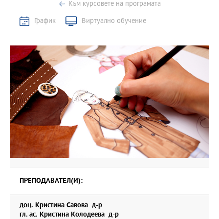
Към курсовете на програмата
График
Виртуално обучение
ПРЕПОДАВАТЕЛ(И):
доц. Кристина Савова д-р
гл. ас. Кристина Колодеева д-р