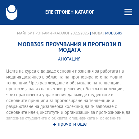
ЕЛЕКТРОНЕН КАТАЛОГ
МАЙНЪР ПРОГРАМИ - КАТАЛОГ 2022/2023
|
МОДА
| MODB305
MODB305 ПРОУЧВАНИЯ И ПРОГНОЗИ В
МОДАТА
АНОТАЦИЯ:
Целта на курса е да даде основни познания за работата на
модния дизайнер в областта на прогнозирането на модни
тенденции. Чрез разглеждане и обсъждане на тенденции,
прогнози, анализ на цветови решения, облекла и колекции,
чрез практически упражнения да въведе студентите в
основните принципи за прогнозиране на тенденции и
разработване на дизайнерка колекция, да ги запознае с
основните идеи, институти и организации за прогнозиране, да
запознае студентите с обхвата, спецификата и основните
прочети още
проблеми в областта на модните тенденции, да въведе
основни понятия и термини; да провакира и развива
мисленето и креативността.