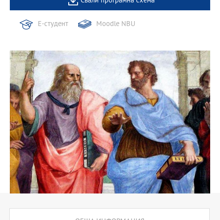
Свали програмна схема
Е-студент
Moodle NBU