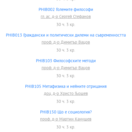
PHIB002 Големите философи
гл. ас. д-р Сергей Стефанов
30 ч. 3 кр.
PHIB013 Граждански и политически дилеми на съвременността
проф. д-р Димитър Вацов
30 ч. 3 кр.
PHIB103 Философските методи
проф. д-р Димитър Вацов
30 ч. 3 кр.
PHIB105 Метафизика и нейните отрицания
доц. д-р Христо Гьошев
30 ч. 3 кр.
PHIB150 Що е социология?
проф. д-р Мартин Канушев
30 ч. 3 кр.