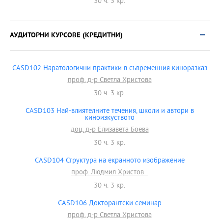
30 ч. 3 кр.
АУДИТОРНИ КУРСОВЕ (КРЕДИТНИ)
CASD102 Наратологични практики в съвременния киноразказ
проф. д-р Светла Христова
30 ч. 3 кр.
CASD103 Най-влиятелните течения, школи и автори в
киноизкуството
доц. д-р Елизавета Боева
30 ч. 3 кр.
CASD104 Структура на екранното изображение
проф. Людмил Христов
30 ч. 3 кр.
CASD106 Докторантски семинар
проф. д-р Светла Христова