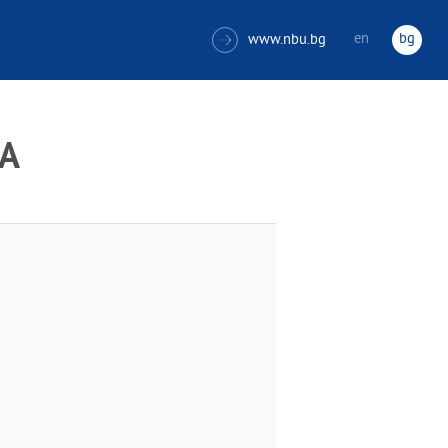
en
bg
www.nbu.bg

А