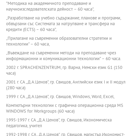
”Методика на академичното преподаване и
научноизследователската дейност – 60 часа”,
„Разработване на учебно съдържание, планове и програми,
обвързани със Системата за натрупване и трансфера на
кредити (ECTS) – 60 часа”,
„Прилагане на съвременни образователни стратегии и
технологии” – 60 часа,
„Въвеждане на съвременни методи на преподаване чрез
информационни и комуникационни технологии” – 60 часа.
2002 г. SPRACHENZENTRUM, гр. Варна, Немски език G1 (150
часа)
2001 г. СА „Д.А.Ценов”, гр. Свищов, Английски език I и II модул
(280 часа)
1999 г. СА „Д.А.Ценов”, гр. Свищов, Windows, Word, Excel,
Компютърни технологии с графична операционна среда MS
WINDOWS for Workgroups (60 часа)
1995-1997 г. СА „Д.А.Ценов”, гр. Свищов, Икономическа
педагогика, учител
1992-1998 г. СА „Д.А.Ценов”, гр. Свищов, магистър,Икономист-