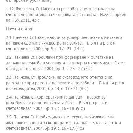
български и руски език).
1.12. Георгиева, Ст. Насоки за разработването на модел на
счетоводна политика на читалищата в страната. - Научен архив
на НБУ, 2011, 43 с.
Научни статии
2.1 Панчева Ст. Възможности за усъвършенстване отчитането
на някои сделки в чуждестранна валута. – Б ъ л г а р с к и
счетоводител, 2000, бр. 9, с. 17 - 21. (13 с.)
2.2. Панчева Ст. Проблеми при формиране и облагане на
данъчната печалба в условията на пазарна икономика. – С ч е т
о в о д с т в о плюс, 2001, бр. 1, с. 25 - 27. (7 с.)
2.3. Панчева, Ст. Проблеми на счетоводното отчитане на
разходите при ремонта на леките автомобили. – Б ъ л г а р с к
и счетоводител, 2001, бр. 14, с. 19 - 21. (9 с.)
2.4. Панчева, Ст. Корпоративните данъци – насоки за
подобряване на нормативната база. – Б ъ л г а р с к и
счетоводител, 2004, бр. 15, с. 16 - 18. (9 с.)
2.5. Панчева Ст. Необходимо ли е текущо начисляване на
авансовите вноски за корпоративен данък. – Б ъ л г а р с к и
счетоводител, 2004, бр. 19, с. 16 - 17. (7 с.)