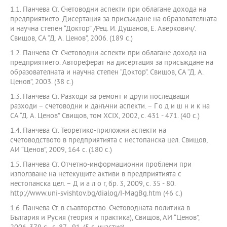
1.1. Панчева Ст. Счетоводни аспекти при облагане дохода на
предприятието. Дисертация за присъждане на образователната
и научна степен “Доктор” /Рец. И. Душанов, Е. Аверкович/.
Свищов, СА “Д. А. Ценов”, 2006. (189 с.)
1.2. Панчева Ст. Счетоводни аспекти при облагане дохода на
предприятието. Автореферат на дисертация за присъждане на
образователната и научна степен “Доктор”. Свищов, СА “Д. А.
Ценов”, 2003. (38 с.)
1.3. Панчева Ст. Разходи за ремонт и други последващи
разходи – счетоводни и данъчни аспекти. – Г о д и ш н и к на
СА “Д. А. Ценов” Свищов, том ХCIХ, 2002, с. 431 - 471. (40 с.)
1.4. Панчева Ст. Теоретико-приложни аспекти на
счетоводството в предприятията с нестопанска цел. Свищов,
АИ “Ценов”, 2009, 164 с. (180 с.)
1.5. Панчева Ст. Отчетно-информационни проблеми при
използване на нетекущите активи в предприятията с
нестопанска цел. – Д и а л о г, бр. 3, 2009, с. 35 - 80.
http://www.uni-svishtov.bg/dialog/I-MagBg.htm (46 с.)
1.6. Панчева Ст. в съавторство. Счетоводната политика в
България и Русия (теория и практика), Свищов, АИ “Ценов”,