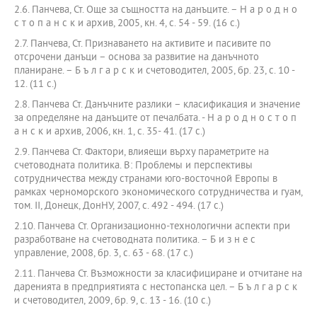
2.6. Панчева, Ст. Още за същността на данъците. – Н а р о д н о
с т о п а н с к и архив, 2005, кн. 4, с. 54 - 59. (16 с.)
2.7. Панчева, Ст. Признаването на активите и пасивите по
отсрочени данъци – основа за развитие на данъчното
планиране. – Б ъ л г а р с к и счетоводител, 2005, бр. 23, с. 10 -
12. (11 с.)
2.8. Панчева Ст. Данъчните разлики – класификация и значение
за определяне на данъците от печалбата. - Н а р о д н о с т о п
а н с к и архив, 2006, кн. 1, с. 35- 41. (17 с.)
2.9. Панчева Ст. Фактори, влияещи върху параметрите на
счетоводната политика. В: Проблемы и перспективы
сотрудничества между странами юго-восточной Европы в
рамках черноморского экономического сотрудничества и гуам,
том. ІІ, Донецк, ДонНУ, 2007, с. 492 - 494. (17 с.)
2.10. Панчева Ст. Организационно-технологични аспекти при
разработване на счетоводната политика. – Б и з н е с
управление, 2008, бр. 3, с. 63 - 68. (17 с.)
2.11. Панчева Ст. Възможности за класифициране и отчитане на
даренията в предприятията с нестопанска цел. – Б ъ л г а р с к
и счетоводител, 2009, бр. 9, с. 13 - 16. (10 с.)