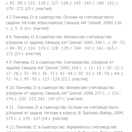
с. 83 - 89, с. 115 - 118, с. 127 - 128, с. 143 - 145, с. 160 - 162, с.
170 - 171. (23 с. участие)
4.7. Панчева, Ст. в съавторство. Основи на счетоводството.
(задачи, тестове, игрословици). Свищов, АИ “Ценов”, 2000, 120
с., с. 3 - 8. (4 с. участие)
4.8. Панчева, Ст. в съавторство. Финансово счетоводство.
(сборник от задачи). Свищов, АИ “Ценов”, 2002, 206 с., с. 29 - 33,
с. 84 - 91, с. 116 - 119, с. 128 - 129, с. 144 - 147, с. 162 - 163, с.
172. (23 с. участие)
4.9. Панчева, Ст. в съавторство. Счетоводство. (сборник от
задачи). Свищов, АИ “Ценов”, 2005, 160 с., с. 11 - 12, с. 20 - 21, с.
27 - 28, с. 33 - 34, с. 36 - 37, с. 42 - 44, с. 50 - 51, с. 58 - 59, с. 64, с.
72 - 76, с. 93 - 95, с. 127 - 129. (22 с. участие)
4.10. Панчева, Ст. в съавторство. Финансово счетоводство.
(сборник от задачи). Свищов, АИ “Ценов”, 2006, 257 с., с. 155 -
174, с. 220 - 223, 242 - 247. (37 с. участие)
4.11. . Панчева, Ст. в съавторство. Основи на счетоводството.
(сборник от задачи, тестове и казуси). В. Търново, Фабер, 2009,
173 с., с. 135 - 147. (14 с. участие)
4.12. Панчева, Ст. в съавторство. Управленско счетоводство