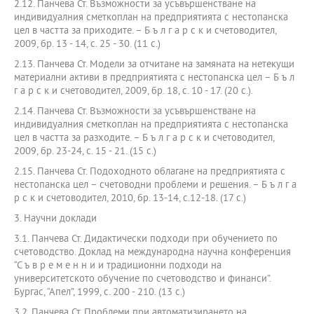
2.12. Панчева Ст. Възможности за усъвършенстване на
индивидуалния сметкоплан на предприятията с нестопанска
цел в частта за приходите. – Б ъ л г а р с к и счетоводител,
2009, бр. 13 - 14, с. 25 - 30. (11 с.)
2.13. Панчева Ст. Модели за отчитане на замяната на нетекущи
материални активи в предприятията с нестопанска цел – Б ъ л
г а р с к и счетоводител, 2009, бр. 18, с. 10 - 17. (20 с.).
2.14. Панчева Ст. Възможности за усъвършенстване на
индивидуалния сметкоплан на предприятията с нестопанска
цел в частта за разходите. – Б ъ л г а р с к и счетоводител,
2009, бр. 23-24, с. 15 - 21. (15 с.)
2.15. Панчева Ст. Подоходното облагане на предприятията с
нестопанска цел – счетоводни проблеми и решения. – Б ъ л г а
р с к и счетоводител, 2010, бр. 13-14, с.12-18. (17 с.)
3. Научни доклади
3.1. Панчева Ст. Дидактически подходи при обучението по
счетоводство. Доклад на международна научна конференция
“С ъ в р е м е н н и и традиционни подходи на
университетското обучение по счетоводство и финанси”.
Бургас, “Апел”, 1999, с. 200 - 210. (13 с.)
3.2. Панчева Ст. Проблеми при автоматизирането на