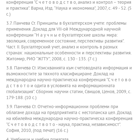
конференция “С ч е т о в о д с т в о, анализ и контрол – теория
и практика”. Варна, Изд. “Наука и икономика”, 2007, с. 49 - 52. (5
с.)
3.7. Панчева Ст. Принципы в бухгалтерском учете: проблемы
применения. Доклад для VІІ-ой Международной научной
конференции “Н а у ч н ы е бухгалтерские школы мира:
эволюция, современное состояние, перспективы развития”.
Част. ІІ. Бухгалтерский учет, анализ и контроль в разных
странах: национальные особенности и перспективы развития.
Житомир, РИО “ЖГТУ”, 2008, с. 130 - 135. (7 с.)
3.8. Панчева Ст. Изискванията към счетоводната информация и
възможностите за тяхното класифициране. Доклад на
международна научно-практическа конференция “С ч е т о в о
д с т в о т о и одита в условията на информационната
глобализация”. Сборник научни статии, Свищов, Ценов, 2009, с.
179-188. (10 с.)
3.9. Панчева Ст. Отчетно-информационни проблеми при
облагане дохода на предприятията с нестопанска цел. Доклад
на юбилейна международна научно-практическа конференция
“С ч е т о в о д с т в о т о - наука, практика, независимост”.
София, 2010, (под печат) (16 с.)
4. Учебници и учебни помагала