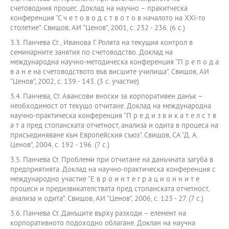
счетоводния процес. Доклад на научно – пракитческа
конференция “С ч е т о в о д с т в о т о в началото на ХХІ-то
столетие”. Свищов, АИ “Ценов”, 2001, с. 232 - 236. (6 с.)
3.3. Панчева Ст., Иванова Г. Ролята на текущия контрол в
семинарните занятия по счетоводство. Доклад на
международна научно-методическа конференция “П р е п о д а
в а н е на счетоводството във висшите училища”. Свищов, АИ
“Ценов”, 2002, с. 139 - 143. (3 с. участие)
3.4. Панчева, Ст. Авансови вноски за корпоративен данък –
необходимост от текущо отчитане. Доклад на международна
научно-практическа конференция “П р е д и з в и к а т е л с т в
а т а пред стопанската отчетност, анализа и одита в процеса на
присъединяване към Европейския съюз”. Свищов, СА “Д. А.
Ценов”, 2004, с. 192 - 196. (7 с.)
3.5. Панчева Ст. Проблеми при отчитане на данъчната загуба в
предприятията. Доклад на научно-практическа конференция с
международно участие “Е в р о и н т е г р а ц и о н н и т е
процеси и предизвикателствата пред стопанската отчетност,
анализа и одита”. Свищов, АИ “Ценов”, 2006, с. 123 - 27. (7 с.)
3.6. Панчева Ст. Данъците върху разходи – елемент на
корпоративното подоходно облагане. Доклан на научна