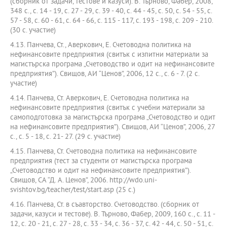
(сборник от задачи, тестове и казуси). В. Търново, Фабер, 2008,
348 с., с. 14 - 19, с. 27 - 29, с. 39 - 40, с. 44 - 45, с. 50, с. 54 - 55, с.
57 - 58, с. 60 - 61, с. 64 - 66, с. 115 - 117, с. 193 - 198, с. 209 - 210.
(30 с. участие)
4.13. Панчева, Ст., Аверкович, Е. Счетоводна политика на
нефинансовите предприятия (свитък с изпитни материали за
магистърска програма „Счетоводство и одит на нефинансовите
предприятия”). Свищов, АИ “Ценов”, 2006, 12 с., с. 6 - 7. (2 с.
участие)
4.14. Панчева, Ст. Аверкович, Е. Счетоводна политика на
нефинансовите предприятия (свитък с учебни материали за
самоподготовка за магистърска програма „Счетоводство и одит
на нефинансовите предприятия”). Свищов, АИ “Ценов”, 2006, 27
с., с. 5 - 18, с. 21- 27. (29 с. участие)
4.15. Панчева, Ст. Счетоводна политика на нефинансовите
предприятия (тест за студенти от магистърска програма
„Счетоводство и одит на нефинансовите предприятия”).
Свищов, СА “Д. А. Ценов”, 2006. http://wdo.uni-
svishtov.bg/teacher/test/start.asp (25 с.)
4.16. Панчева, Ст. в съавторство. Счетоводство. (сборник от
задачи, казуси и тестове). В. Търново, Фабер, 2009, 160 с., с. 11 -
12, с. 20 - 21, с. 27 - 28, с. 33 - 34, с. 36 - 37, с. 42 - 44, с. 50 - 51, с.