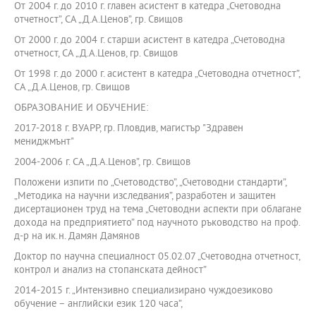
От 2004 г. до 2010 г. главен асистент в катедра „Счетоводна
отчетност”, СА „Д.А.Ценов”, гр. Свищов
От 2000 г. до 2004 г. старши асистент в катедра „Счетоводна
отчетност, СА „Д.А.Ценов, гр. Свищов
От 1998 г. до 2000 г. асистент в катедра „Счетоводна отчетност”,
СА „Д.А.Ценов, гр. Свищов
ОБРАЗОВАНИЕ И ОБУЧЕНИЕ:
2017-2018 г. ВУАРР, гр. Пловдив, магистър "Здравен
мениджмънт"
2004-2006 г. СА „Д.А.Ценов”, гр. Свищов
Положени изпити по „Счетоводство”, „Счетоводни стандарти”,
„Методика на научни изследвания”, разработен и защитен
дисертационен труд на тема „Счетоводни аспекти при облагане
дохода на предприятието” под научното ръководство на проф.
д-р на ик.н. Дамян Дамянов
Доктор по научна специалност 05.02.07 „Счетоводна отчетност,
контрол и анализ на стопанската дейност”
2014-2015 г. „Интензивно специализирано чуждоезиково
обучение – английски език 120 часа”,