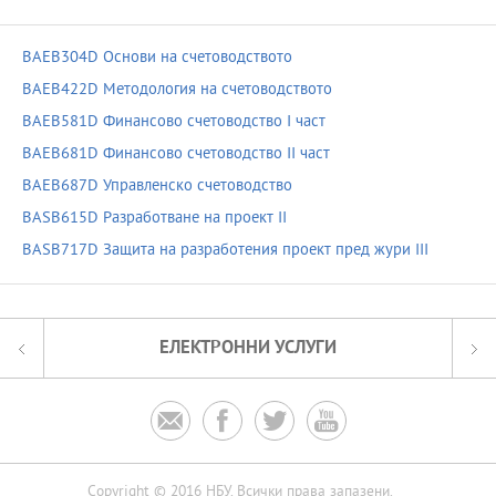
BAEB304D Основи на счетоводството
BAEB422D Методология на счетоводството
BAEB581D Финансово счетоводство І част
BAEB681D Финансово счетоводство ІІ част
BAEB687D Управленско счетоводство
BASB615D Разработване на проект II
BASB717D Защита на разработения проект пред жури III
ЕЛЕКТРОННИ УСЛУГИ




Copyright © 2016 НБУ. Всички права запазени.