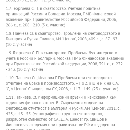
2006, 379 с., с. 87 - 91. (5 с. участие)
1.7. Георгиева С. П. в съавторство. Учетная политика
организаций России и Болгарии. Москва, ПМБ Финансовой
академии при Правительстве Российской Федерации, 2006,
266 с., с. 208 - 210. (5 с. участие)
1.8. Панчева Ст. в съавторство. Проблеми на счетоводството в
България и Русия. Свищов, АИ “Ценов”, 2008, 409 с., с. 87 - 97.
(10 с. участие)
1.9. Георгиева С. П. в съавторство. Проблемы бухгалтерского
учета в России и Болгарии. Москва, ПМБ Финансовой академии
при Правительстве Российской Федерации, 2008, 391 с., с. 232
- 243. (10 с. участие)
1.10. Панчева Ст., Иванова Г. Проблеми при счетоводното
отчитане на брака в производството. – Г о д и ш н и к на С.А.
“Д.А.Ценов” Свищов, том СХ, 2008, с. 113 - 149. (23 с. участие)
1.11. Панчева, Ст. Информационни връзки и изисквания към
годишния финансов отчет. В: Съвременни модели на
счетоводна отчетност в България и Русия. АИ “Ценов”, 2011, с.
423, с. 43 - 55. (монографичен труд по счетоводство,
разработен съвместно от СА „Д. А. Ценов”, гр. Свищов и
Финансовая академия при правительстве РФ и издаден на